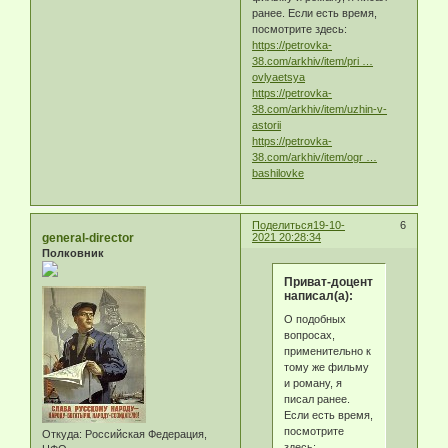
ранее. Если есть время,
посмотрите здесь:
https://petrovka-
38.com/arkhiv/item/pri …
ovlyaetsya
https://petrovka-
38.com/arkhiv/item/uzhin-v-
astorii
https://petrovka-
38.com/arkhiv/item/ogr …
bashilovke
Поделиться
19-10-
6
general-director
2021 20:28:34
Полковник
Приват-доцент
написал(а):
О подобных
вопросах,
применительно к
тому же фильму
и роману, я
писал ранее.
Если есть время,
посмотрите
Откуда:
Российская Федерация,
здесь: