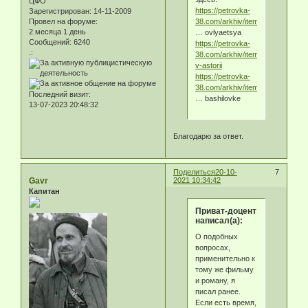
ЦФО
https://petrovka-
Зарегистрирован
: 14-11-2009
Провел на форуме:
38.com/arkhiv/item/pri
2 месяца 1 день
… ovlyaetsya
Сообщений:
6240
https://petrovka-
.:
38.com/arkhiv/item/uzhin-
v-astorii
https://petrovka-
38.com/arkhiv/item/ogr
Последний визит:
… bashilovke
13-07-2023 20:48:32
Благодарю за ответ.
Поделиться
20-10-
7
Gavr
2021 10:34:42
Капитан
Приват-доцент
написал(а):
О подобных
вопросах,
применительно к
тому же фильму
и роману, я
писал ранее.
Если есть время,