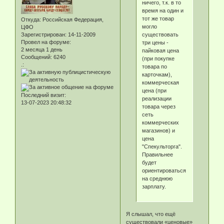
ничего, т.к. в то
время на один и
тот же товар
Откуда:
Российская Федерация,
могло
ЦФО
существовать
Зарегистрирован
: 14-11-2009
Провел на форуме:
три цены -
2 месяца 1 день
пайковая цена
Сообщений:
6240
(при покупке
.:
товара по
карточкам),
коммерческая
цена (при
Последний визит:
реализации
13-07-2023 20:48:32
товара через
сеть
коммерческих
магазинов) и
цена
"Спекульторга".
Правильнее
будет
ориентироваться
на среднюю
зарплату.
Я слышал, что ещё
существовали «ценовые»