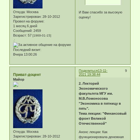
Откуда:
Москва
И Вам спасибо за высокую
Зарегистрирован
: 28-10-2012
оценку!
Провел на форуме:
1 месяц 6 дней
Сообщений:
2459
Возраст:
57
[1969-01-15]
.:
Последний визит:
Вчера 13:00:26
Поделиться
13-11-
9
Приват-доцент
2021 19:38:44
Майор
2. Лекторий
Экономического
факультета МГУ им.
М.В.Ломоносова
"Экономика в пятницу в
пять".
Тема лекции: "Финансовый
фронт Великой
Отечественной"
Откуда:
Москва
Анонс лекции: Как
Зарегистрирован
: 28-10-2012
функционировала денежная