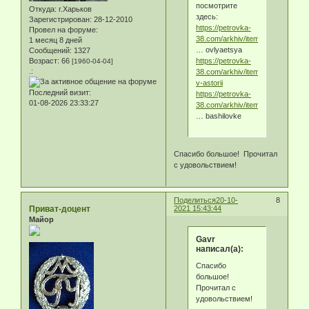
посмотрите
Откуда:
г.Харьков
здесь:
Зарегистрирован
: 28-12-2010
https://petrovka-
Провел на форуме:
38.com/arkhiv/item/pri
1 месяц 8 дней
… ovlyaetsya
Сообщений:
1327
https://petrovka-
Возраст:
66
[1960-04-04]
.:
38.com/arkhiv/item/uzhin-
v-astorii
Последний визит:
https://petrovka-
01-08-2026 23:33:27
38.com/arkhiv/item/ogr
… bashilovke
Спасибо большое! Прочитал
с удовольствием!
Поделиться
20-10-
8
Приват-доцент
2021 15:43:44
Майор
Gavr
написал(а):
Спасибо
большое!
Прочитал с
удовольствием!