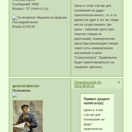
Сообщений:
2459
Цены в этом случае для
Возраст:
57
[1969-01-15]
понимания не дадут
.:
практически ничего, т.к. в то
время на один и тот же товар
Последний визит:
могло существовать три
Вчера 13:00:26
цены - пайковая цена (при
покупке товара по
карточкам), коммерческая
цена (при реализации товара
через сеть коммерческих
магазинов) и цена
"Спекульторга". Правильнее
будет ориентироваться на
среднюю зарплату.
Поделиться
19-10-
4
general-director
2021 08:45:11
Полковник
Приват-доцент
написал(а):
Цены в этом
случае для
понимания не
дадут
практически