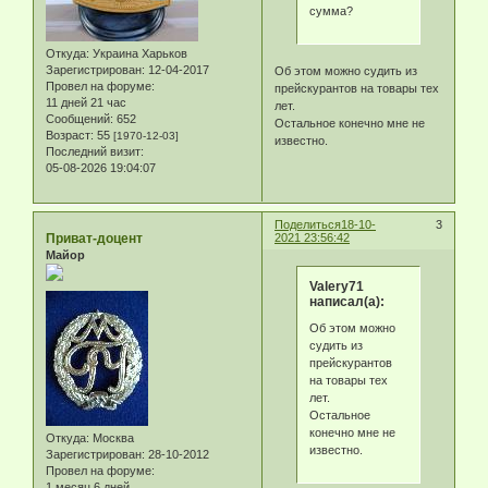
сумма?
Откуда:
Украина Харьков
Зарегистрирован
: 12-04-2017
Об этом можно судить из
Провел на форуме:
прейскурантов на товары тех
11 дней 21 час
лет.
Сообщений:
652
Остальное конечно мне не
Возраст:
55
[1970-12-03]
известно.
Последний визит:
05-08-2026 19:04:07
Поделиться
18-10-
3
Приват-доцент
2021 23:56:42
Майор
Valery71
написал(а):
Об этом можно
судить из
прейскурантов
на товары тех
лет.
Остальное
конечно мне не
Откуда:
Москва
известно.
Зарегистрирован
: 28-10-2012
Провел на форуме:
1 месяц 6 дней