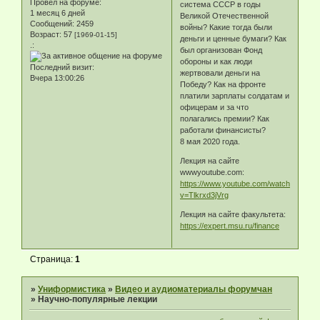
Провел на форуме:
система СССР в годы
1 месяц 6 дней
Великой Отечественной
Сообщений:
2459
войны? Какие тогда были
Возраст:
57
[1969-01-15]
деньги и ценные бумаги? Как
.:
был организован Фонд
обороны и как люди
Последний визит:
жертвовали деньги на
Вчера 13:00:26
Победу? Как на фронте
платили зарплаты солдатам и
офицерам и за что
полагались премии? Как
работали финансисты?
8 мая 2020 года.
Лекция на сайте
wwwyoutube.com:
https://www.youtube.com/watch?
v=Tlkrxd3jVrg
Лекция на сайте факультета:
https://expert.msu.ru/finance
Страница:
1
»
Униформистика
»
Видео и аудиоматериалы форумчан
»
Научно-популярные лекции