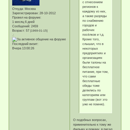
с отнесением
регионов к
Откуда:
Москва
каждому из них,
Зарегистрирован
: 28-10-2012
а также разряды
Провел на форуме:
по снабжению
1 месяц 6 дней
городов и
Сообщений:
2459
рабочих
Возраст:
57
[1969-01-15]
посёлков и т.д.
.:
Кроме того,
слышал, что в
Последний визит:
Вчера 13:00:26
некоторых
предприятиях и
организациях
были талоны на
бесплатное
питание, при том,
что сами
бесплатные
обеды тоже
делились по
категориям или
группам (вот это
уже не помню).
О подобных вопросах,
применительно к тому же
фильму и роману, я писал