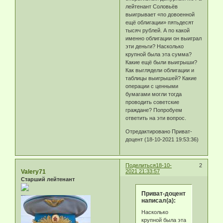
лейтенант Соловьёв
выигрывает «по довоенной
ещё облигации» пятьдесят
тысяч рублей. А по какой
именно облигации он выиграл
эти деньги? Насколько
крупной была эта сумма?
Какие ещё были выигрыши?
Как выглядели облигации и
таблицы выигрышей? Какие
операции с ценными
бумагами могли тогда
проводить советские
граждане? Попробуем
ответить на эти вопрос.
Отредактировано Приват-
доцент (18-10-2021 19:53:36)
Поделиться
18-10-
2
Valery71
2021 21:33:57
Старший лейтенант
Приват-доцент
написал(а):
Насколько
крупной была эта