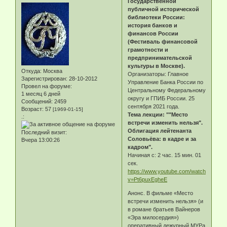
Государственной
публичной исторической
библиотеки России:
история банков и
финансов России
(Фестиваль финансовой
грамотности и
предпринимательской
культуры в Москве).
Откуда:
Москва
Организаторы: Главное
Зарегистрирован
: 28-10-2012
Управление Банка России по
Провел на форуме:
Центральному Федеральному
1 месяц 6 дней
округу и ГПИБ России. 25
Сообщений:
2459
сентября 2021 года.
Возраст:
57
[1969-01-15]
Тема лекции: ""Место
.:
встречи изменить нельзя".
Облигация лейтенанта
Последний визит:
Соловьёва: в кадре и за
Вчера 13:00:26
кадром".
Начиная с: 2 час. 15 мин. 01
сек.
https://www.youtube.com/watch?
v=Pt6puxEgheE
Анонс. В фильме «Место
встречи изменить нельзя» (и
в романе братьев Вайнеров
«Эра милосердия»)
оперативный дежурный МУРа