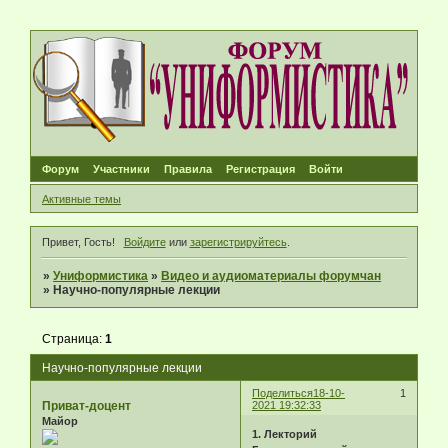
Форум
Участники
Правила
Регистрация
Войти
Активные темы
Привет, Гость!
Войдите
или
зарегистрируйтесь
.
»
Униформистика
»
Видео и аудиоматериалы форумчан
»
Научно-популярные лекции
Страница:
1
Научно-популярные лекции
Поделиться
18-10-
1
Приват-доцент
2021 19:32:33
Майор
1. Лекторий