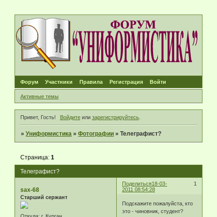
Форум
Участники
Правила
Регистрация
Войти
Активные темы
Привет, Гость!
Войдите
или
зарегистрируйтесь
.
»
Униформистика
»
Фотографии
»
Телеграфист?
Страница:
1
Телеграфист?
Поделиться
18-03-
1
sax-68
2011 08:54:28
Старший сержант
Подскажите пожалуйста, кто
это - чиновник, студент?
Откуда:
г. Курган