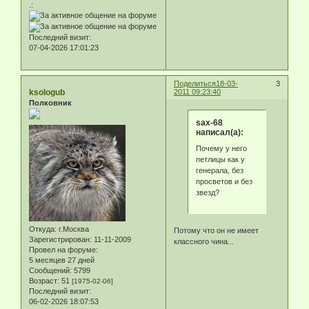
.:
Последний визит:
07-04-2026 17:01:23
Поделиться
18-03-
3
ksologub
2011 09:23:40
Полковник
sax-68
написал(а):
Почему у него
петлицы как у
генерала, без
просветов и без
звезд?
Откуда:
г.Москва
Потому что он не имеет
Зарегистрирован
: 11-11-2009
классного чина...
Провел на форуме:
5 месяцев 27 дней
Сообщений:
5799
Возраст:
51
[1975-02-06]
Последний визит:
06-02-2026 18:07:53