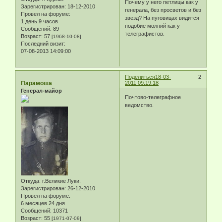
Почему у него петлицы как у
Зарегистрирован
: 18-12-2010
генерала, без просветов и без
Провел на форуме:
звезд? На пуговицах видится
1 день 9 часов
подобие молний как у
Сообщений:
89
телеграфистов.
Возраст:
57
[1968-10-08]
Последний визит:
07-08-2013 14:09:00
Поделиться
18-03-
2
Парамоша
2011 09:19:18
Генерал-майор
Почтово-телеграфное
ведомство.
Откуда:
г.Великие Луки.
Зарегистрирован
: 26-12-2010
Провел на форуме:
6 месяцев 24 дня
Сообщений:
10371
Возраст:
55
[1971-07-09]