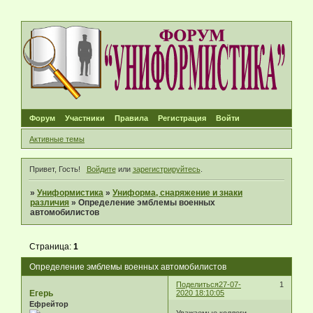
Форум
Участники
Правила
Регистрация
Войти
Активные темы
Привет, Гость!
Войдите
или
зарегистрируйтесь
.
»
Униформистика
»
Униформа, снаряжение и знаки
различия
»
Определение эмблемы военных
автомобилистов
Страница:
1
Определение эмблемы военных автомобилистов
Поделиться
27-07-
1
Егерь
2020 18:10:05
Ефрейтор