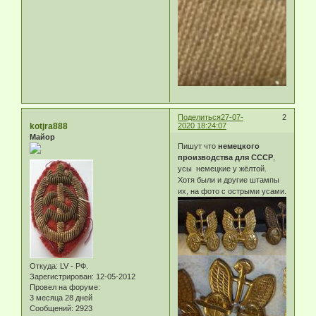
Поделиться
27-07-
2
kotjra888
2020 18:24:07
Майор
Пишут что
немецкого
производства для СССР
,
усы немецкие у жёлтой.
Хотя были и другие штампы
их, на фото с острыми усами.
Откуда:
LV - РФ.
Зарегистрирован
: 12-05-2012
Провел на форуме:
3 месяца 28 дней
Сообщений:
2923