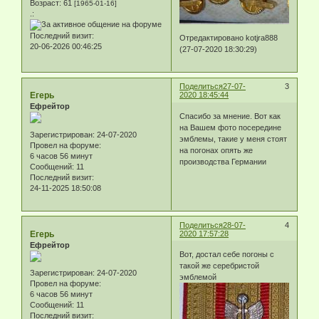
Возраст:
61
[1965-01-16]
.:
Последний визит:
Отредактировано kotjra888
20-06-2026 00:46:25
(27-07-2020 18:30:29)
Поделиться
27-07-
3
Егерь
2020 18:45:44
Ефрейтор
Спасибо за мнение. Вот как
на Вашем фото посередине
Зарегистрирован
: 24-07-2020
эмблемы, такие у меня стоят
Провел на форуме:
на погонах опять же
6 часов 56 минут
производства Германии
Сообщений:
11
Последний визит:
24-11-2025 18:50:08
Поделиться
28-07-
4
Егерь
2020 17:57:28
Ефрейтор
Вот, достал себе погоны с
такой же серебристой
Зарегистрирован
: 24-07-2020
эмблемой
Провел на форуме:
6 часов 56 минут
Сообщений:
11
Последний визит: