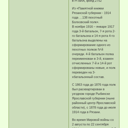
в РГВИА, фонд 2752
Из «Памятной книжки
Рязанской губернии - 1914
года …138 пехотный
Болховский полк».
В ноябре 1916 – январе 1917
года 3-й батальон, 7-я рота 2-
го батальона и 14-я рота 4-го
батальона выделены на
сформирование одного из
пехотных полков IV-й
очереди. 4-й батальон полка
переименован в 3-й, взамен
отчисленных 7-й и 14-й рот
сформированы новые, и полк
переведен на 3-
хбатальонный состав.
С 1863 года до 1876 года полк
был расквартирован в
уездном городе Рыбинске
Ярославской губернии (ныне
районный центр Ярославской
области), с 1878 года до июля
1914 года в Рязани.
Во время Мировой войны со
2 августа по 22 сентября