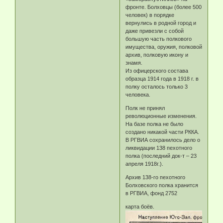
фронте. Болховцы (более 500
человек) в порядке
вернулись в родной город и
даже привезли с собой
большую часть полкового
имущества, оружия, полковой
архив, полковую икону и
знамя.
Из офицерского состава
образца 1914 года в 1918 г. в
полку осталось только 3
человека.
Полк не принял
революционные изменения.
На базе полка не было
создано никакой части РККА.
В РГВИА сохранилось дело о
ликвидации 138 пехотного
полка (последний док-т – 23
апреля 1918г.).
Архив 138-го пехотного
Болховского полка хранится
в РГВИА, фонд 2752
карта боёв.