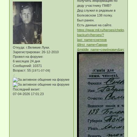
получить информацию по
деду участнику ПМВ?
Дед служил в рядовым в
Болховском 138 полку.
Был ранен.
Есть данные на сайте.
https://gwar.mil.ru/heroes/chelovek_gos
backurl=/heroes/?
last_name=снетеов
&first_name=Гаврии
Откуда:
г.Великие Луки.
&middle_name=семёнович&groups=awd:pt
Зарегистрирован
: 26-12-2010
Провел на форуме:
6 месяцев 24 дня
Сообщений:
10371
Возраст:
55
[1971-07-09]
.:
Последний визит:
07-04-2026 17:01:23