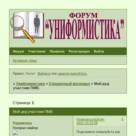
Форум
Участники
Правила
Регистрация
Войти
Активные темы
Привет, Гость!
Войдите
или
зарегистрируйтесь
.
»
Униформистика
»
Справочный материал
»
Мой дед
участник ПМВ.
Страница:
1
Мой дед участник ПМВ.
Поделиться
19-04-
1
Парамоша
2020 10:23:39
Генерал-майор
Подскажите пожалуйста как