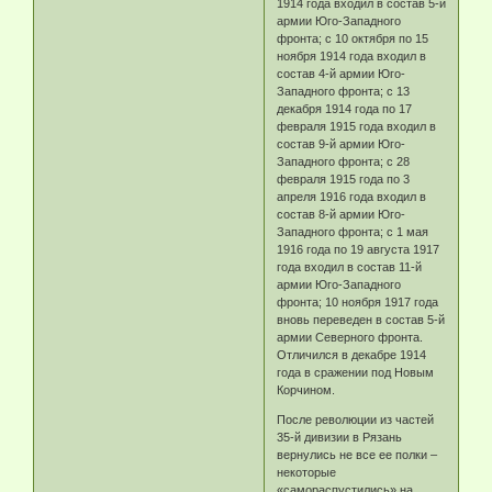
1914 года входил в состав 5-й
армии Юго-Западного
фронта; с 10 октября по 15
ноября 1914 года входил в
состав 4-й армии Юго-
Западного фронта; с 13
декабря 1914 года по 17
февраля 1915 года входил в
состав 9-й армии Юго-
Западного фронта; с 28
февраля 1915 года по 3
апреля 1916 года входил в
состав 8-й армии Юго-
Западного фронта; с 1 мая
1916 года по 19 августа 1917
года входил в состав 11-й
армии Юго-Западного
фронта; 10 ноября 1917 года
вновь переведен в состав 5-й
армии Северного фронта.
Отличился в декабре 1914
года в сражении под Новым
Корчином.
После революции из частей
35-й дивизии в Рязань
вернулись не все ее полки –
некоторые
«самораспустились» на