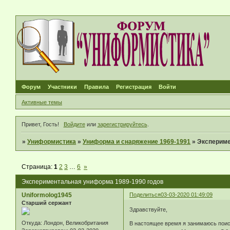
Форум
Участники
Правила
Регистрация
Войти
Активные темы
Привет, Гость!
Войдите
или
зарегистрируйтесь
.
»
Униформистика
»
Униформа и снаряжение 1969-1991
»
Экспериме
Страница:
1
2
3
…
6
»
Экспериментальная униформа 1989-1990 годов
Uniformolog1945
Поделиться
03-03-2020 01:49:09
Старший сержант
Здравствуйте,
Откуда:
Лондон, Великобритания
В настоящее время я занимаюсь поис