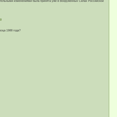
чительными изменениями была принята уже в Вооружённых Силах Российской
Vg
азца 1988 года?