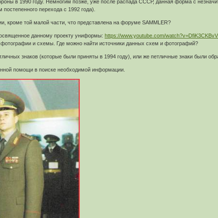
ороны в 1990 году. Немногим позже, уже после распада СССР, данная форма с незна
м постепенного перехода с 1992 года).
и, кроме той малой части, что представлена на форуме SAMMLER?
 посвященное данному проекту униформы:
https://www.youtube.com/watch?v=DfiK3CKBv
фотографии и схемы. Где можно найти источники данных схем и фотографий?
тличных знаков (которые были приняты в 1994 году), или же петличные знаки были обр
анной помощи в поиске необходимой информации.