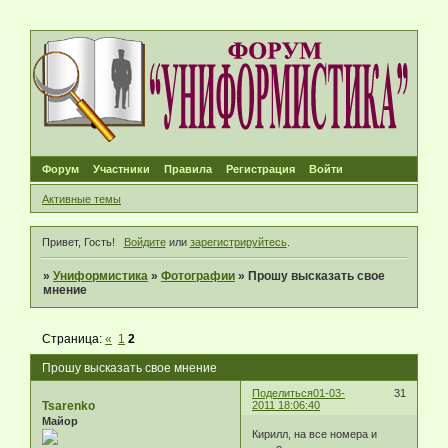
Форум
Участники
Правила
Регистрация
Войти
Активные темы
Привет, Гость!
Войдите
или
зарегистрируйтесь
.
»
Униформистика
»
Фотографии
»
Прошу высказать свое
мнение
Страница:
«
1
2
Прошу высказать свое мнение
Поделиться
01-03-
31
Tsarenko
2011 18:06:40
Майор
Кирилл, на все номера и