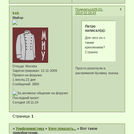
Поделиться
29-01-
4
ksb
2019 22:18:24
Майор
Латро
написал(а):
Для чего он с
таким
креплением?
Странно
Откуда:
Москва
Просто разогнули и
Зарегистрирован
: 12-11-2009
распрямили булавку значка
Провел на форуме:
1 месяц 22 дня
Сообщений:
2855
.:
Последний визит:
Сегодня 18:11:24
Страница:
1
»
Униформистика
»
Хочу показать...
»
Вот такое
приобретение.