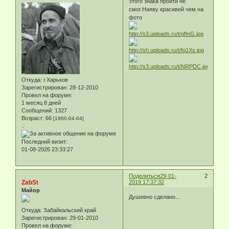
этого знака пройти не
смог.Наяву красивей чем на
фото
Откуда:
г.Харьков
Зарегистрирован
: 28-12-2010
Провел на форуме:
1 месяц 8 дней
Сообщений:
1327
Возраст:
66
[1960-04-04]
.:
Последний визит:
01-08-2026 23:33:27
Поделиться
29-01-
2
ZabSt
2019 17:37:32
Майор
Душевно сделано...
Откуда:
Забайкальский край
Зарегистрирован
: 29-01-2010
Провел на форуме: