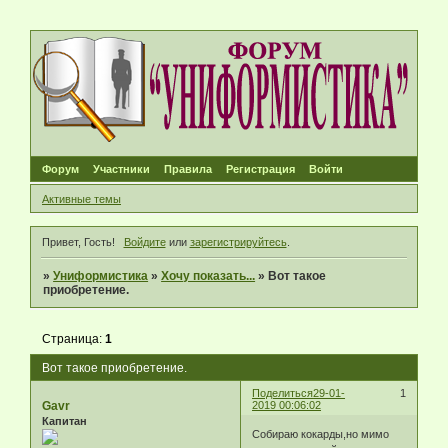
Форум
Участники
Правила
Регистрация
Войти
Активные темы
Привет, Гость!
Войдите
или
зарегистрируйтесь
.
»
Униформистика
»
Хочу показать...
»
Вот такое
приобретение.
Страница:
1
Вот такое приобретение.
Поделиться
29-01-
1
Gavr
2019 00:06:02
Капитан
Собираю кокарды,но мимо