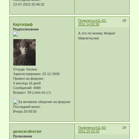
13-07-2023 20:48:32
Поделиться
11-02-
18
Картограф
2011 14:02:30
Подполковник
А это по-моему Фларит
Мавлеткулов
Откуда:
Казань
Зарегистрирован
: 23-12-2009
Провел на форуме:
3 месяца 16 дней
Сообщений:
4688
Возраст:
59
[1966-08-27]
.:
Последний визит:
Вчера 20:58:50
Поделиться
11-02-
19
general-director
2011 14:10:33
Полковник