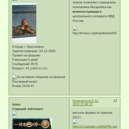
знаков позволяет определить
полковника Могдалёва как
военнослужащего
центрального аппарата МВД
России:
Откуда:
г. Красноярск
Зарегистрирован
: 10-12-2009
Провел на форуме:
5 месяцев 6 дней
Сообщений:
8575
Возраст:
41
[1985-01-21]
.:
Последний визит:
Вчера 19:00:47
Поделиться
13-11-
23
lower
2015 22:06:13
Старший лейтенант
рисунок формы из приказа
2013 г.