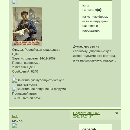
ksb
написал(а):
на летную форму
есть и нагрудные
нашивки и
нарукавник:
Думаю что это на
Откуда:
Российская Федерация,
спецобмундирование для
ЦФО
летно-подъеменого состава,
Зарегистрирован
: 14-11-2009
а не на форменную одежду...
Провел на форуме:
2 месяца 1 день
Сообщений:
6240
.:
Последний визит:
13-07-2023 20:48:32
Поделиться
11-02-
20
ksb
2011 14:24:27
Майор
general-