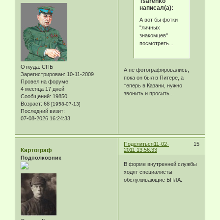
Tsarenko
написал(а):
А вот бы фотки
"личных
знакомцев"
посмотреть...
Откуда:
СПБ
А не фотографировались,
Зарегистрирован
: 10-11-2009
пока он был в Питере, а
Провел на форуме:
теперь в Казани, нужно
4 месяца 17 дней
звонить и просить...
Сообщений:
19850
Возраст:
68
[1958-07-13]
Последний визит:
07-08-2026 16:24:33
Поделиться
11-02-
15
Картограф
2011 13:56:33
Подполковник
В форме внутренней службы
ходят специалисты
обслуживающие БПЛА.