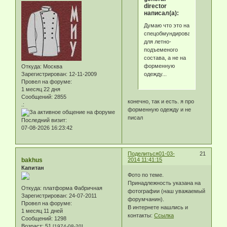
director
написал(а):
Думаю что это на
спецобмундирование
для летно-
подъеменого
состава, а не на
форменную
Откуда:
Москва
одежду...
Зарегистрирован
: 12-11-2009
Провел на форуме:
1 месяц 22 дня
Сообщений:
2855
конечно, так и есть. я про
.:
форменную одежду и не
писал
Последний визит:
07-08-2026 16:23:42
Поделиться
01-03-
21
bakhus
2014 11:41:15
Капитан
Фото по теме.
Принадлежность указана на
Откуда:
платформа Фабричная
фотографии (наш уважаемый
Зарегистрирован
: 24-07-2011
форумчанин).
Провел на форуме:
В интернете нашлись и
1 месяц 11 дней
контакты:
Ссылка
Сообщений:
1298
Возраст:
51
[1974-08-20]