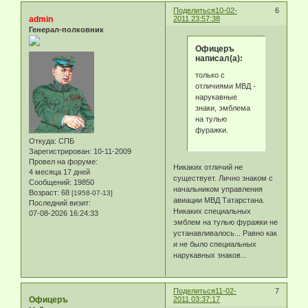
Поделиться
10-02-
6
admin
2011 23:57:38
Генерал-полковник
Офицеръ
написал(а):
только с
отличиями МВД -
нарукавные
знаки, эмблема
на тулью
фуражки.
Откуда:
СПБ
Зарегистрирован
: 10-11-2009
Провел на форуме:
Никаких отличий не
4 месяца 17 дней
существует. Лично знаком с
Сообщений:
19850
начальником управления
Возраст:
68
[1958-07-13]
авиации МВД Татарстана.
Последний визит:
Никаких специальных
07-08-2026 16:24:33
эмблем на тулью фуражки не
устанавливалось... Равно как
и не было специальных
нарукавных знаков...
Поделиться
11-02-
7
Офицеръ
2011 03:37:17