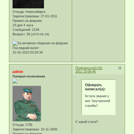
Откуда:
Новосибирск
Зарегистрирован
: 27-01-2011
Провел на форуме:
23 дня 4 часа
Сообщений:
2148
Возраст:
56
[1970-06-18]
.:
Последний визит:
31-01-2023 03:20:34
Поделиться
11-02-
11
admin
2011 10:06:46
Генерал-полковник
Офицеръ
написал(а):
Кстати звания у
них "внутренней
службы".
C какой стати?
Откуда:
СПБ
Зарегистрирован
: 10-11-2009
Провел на форуме: