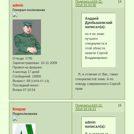
Поделиться
10-11-
14
admin
2018 16:10:35
Генерал-полковник
Андрей
Дробышевский
написал(а):
но я не знаю
лучшего
специалиста в
этой области,
нежели Сергей
Владимирович
Откуда:
СПБ
Зарегистрирован
: 10-11-2009
Провел на форуме:
4 месяца 17 дней
Я, в отличие от Вас, таких
Сообщений:
19850
специалистов знаю. А по
Возраст:
68
[1958-07-13]
поводу современного Сергей
Последний визит:
прав.
Вчера 07:10:54
Поделиться
10-11-
15
Кондор
2018 18:16:21
Подполковник
admin
написал(а):
Я, в отличие от