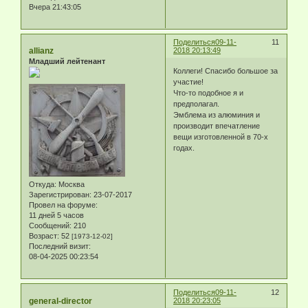
Вчера 21:43:05
Поделиться
09-11-
11
allianz
2018 20:13:49
Младший лейтенант
Коллеги! Спасибо большое за
участие!
Что-то подобное я и
предполагал.
Эмблема из алюминия и
производит впечатление
вещи изготовленной в 70-х
годах.
Откуда:
Москва
Зарегистрирован
: 23-07-2017
Провел на форуме:
11 дней 5 часов
Сообщений:
210
Возраст:
52
[1973-12-02]
Последний визит:
08-04-2025 00:23:54
Поделиться
09-11-
12
general-director
2018 20:23:05