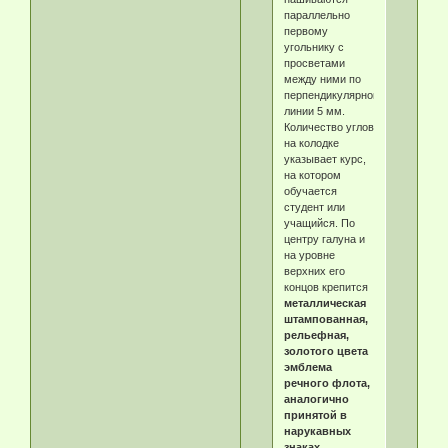
параллельно
первому
угольнику с
просветами
между ними по
перпендикулярной
линии 5 мм.
Количество углов
на колодке
указывает курс,
на котором
обучается
студент или
учащийся. По
центру галуна и
на уровне
верхних его
концов крепится
металлическая
штампованная,
рельефная,
золотого цвета
эмблема
речного флота,
аналогично
принятой в
нарукавных
знаках