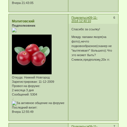
Вчера 21:43:05
Поделиться
09-11-
6
Молитовский
2018 12:40:10
Подполковник
Спасибо за ссылку!
Между лапами якоря(на
фото),нечто
подковообразное(сканер не
"вытягивает" большего).Что
это может быть?
Снимок,предположу,20х гг.
Откуда:
Нижний Новгород
Зарегистрирован
: 11-12-2009
Провел на форуме:
2 месяца 3 дня
Сообщений:
5304
.:
Последний визит:
Вчера 12:55:49
Поделиться
09-11-
7