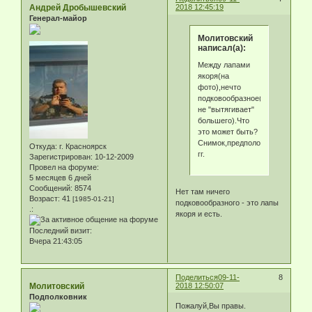
Андрей Дробышевский
2018 12:45:19
Генерал-майор
Молитовский
написал(а):
Между лапами
якоря(на
фото),нечто
подковообразное(сканер
не "вытягивает"
большего).Что
это может быть?
Снимок,предположу,20х
Откуда:
г. Красноярск
гг.
Зарегистрирован
: 10-12-2009
Провел на форуме:
5 месяцев 6 дней
Сообщений:
8574
Нет там ничего
Возраст:
41
[1985-01-21]
подковообразного - это лапы
.:
якоря и есть.
Последний визит:
Вчера 21:43:05
Поделиться
09-11-
8
Молитовский
2018 12:50:07
Подполковник
Пожалуй,Вы правы.