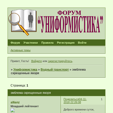
Форум
Участники
Правила
Регистрация
Войти
Активные темы
Привет, Гость!
Войдите
или
зарегистрируйтесь
.
»
Униформистика
»
Водный транспорт
»
эмблема
скрещенные якоря
Страница:
1
эмблема скрещенные якоря
Поделиться
04-11-
1
allianz
2018 22:26:08
Младший лейтенант
Доброго времени суток,