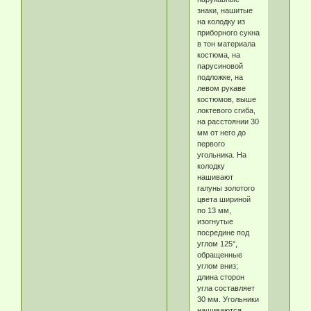
знаки, нашитые
на колодку из
приборного сукна
в тон материала
костюма, на
парусиновой
подложке, на
левом рукаве
костюмов, выше
локтевого сгиба,
на расстоянии 30
мм от него до
первого
угольника. На
колодку
нашивают
галуны золотого
цвета шириной
по 13 мм,
изогнутые
посредине под
углом 125°,
обращенные
углом вниз;
длина сторон
угла составляет
30 мм. Угольники
нашиваются