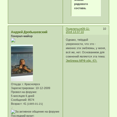
рядового
состава.
Поделиться
09-11-
10
Андрей Дробышевский
2018 13:37:10
Генерал-майор
Однако, твёрдой
уверенности, что это -
именно эти эмблемы, у меня,
всё же, нет. Основанием для
сомнений является эта тема:
Эмблема МРФ обр. 47г.
Откуда:
г. Красноярск
Зарегистрирован
: 10-12-2009
Провел на форуме:
5 месяцев 6 дней
Сообщений:
8574
Возраст:
41
[1985-01-21]
.:
Последний визит: