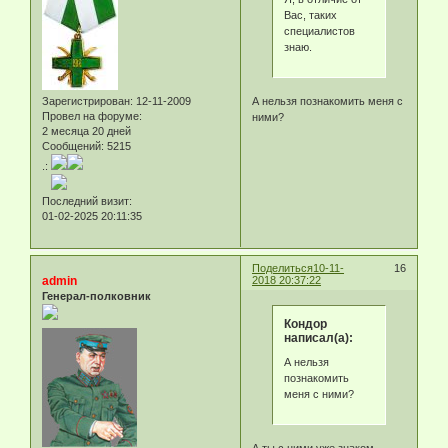
Вас, таких
специалистов
знаю.
Зарегистрирован
: 12-11-2009
А нельзя познакомить меня c
Провел на форуме:
ними?
2 месяца 20 дней
Сообщений:
5215
.:
Последний визит:
01-02-2025 20:11:35
Поделиться
10-11-
16
admin
2018 20:37:22
Генерал-полковник
Кондор
написал(а):
А нельзя
познакомить
меня c ними?