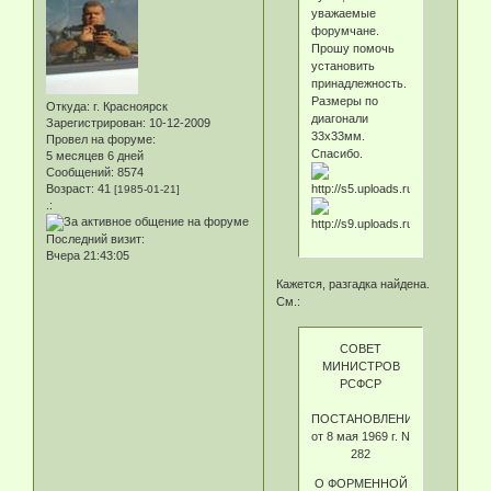
уважаемые
форумчане.
Прошу помочь
установить
принадлежность.
Размеры по
Откуда:
г. Красноярск
диагонали
Зарегистрирован
: 10-12-2009
33х33мм.
Провел на форуме:
Спасибо.
5 месяцев 6 дней
Сообщений:
8574
Возраст:
41
[1985-01-21]
.:
Последний визит:
Вчера 21:43:05
Кажется, разгадка найдена.
См.:
СОВЕТ
МИНИСТРОВ
РСФСР
ПОСТАНОВЛЕНИЕ
от 8 мая 1969 г. N
282
О ФОРМЕННОЙ