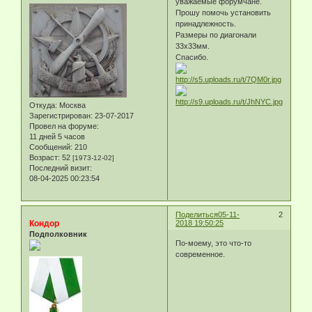
уважаемые форумчане.
Прошу помочь установить
принадлежность.
Размеры по диагонали
33х33мм.
Спасибо.
Откуда:
Москва
Зарегистрирован
: 23-07-2017
Провел на форуме:
11 дней 5 часов
Сообщений:
210
Возраст:
52
[1973-12-02]
Последний визит:
08-04-2025 00:23:54
Поделиться
05-11-
2
Кондор
2018 19:50:25
Подполковник
По-моему, это что-то
современное.