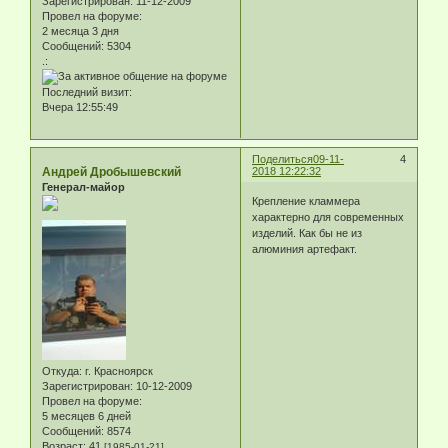
Зарегистрирован
: 11-12-2009
Провел на форуме:
2 месяца 3 дня
Сообщений:
5304
.:
Последний визит:
Вчера 12:55:49
Поделиться
09-11-
4
Андрей Дробышевский
2018 12:22:32
Генерал-майор
Крепление кламмера
характерно для современных
изделий. Как бы не из
алюминия артефакт.
Откуда:
г. Красноярск
Зарегистрирован
: 10-12-2009
Провел на форуме:
5 месяцев 6 дней
Сообщений:
8574
Возраст:
41
[1985-01-21]