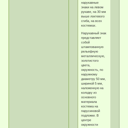
нарукавные
знаки на левом
рукаве, на 30 мм
выше локтевого
сгиба, на всех
костюмах.
Нарукавный знак
представляет
собой
штампованную
рельефную
металлическую,
золотистого
цвета,
окружность, по
наружному
диаметру 50 мм,
шириной 5 мм,
наложенную на
колодку из
основного
материала
костюма на
парусиновой
подложке. В
центре
окружности