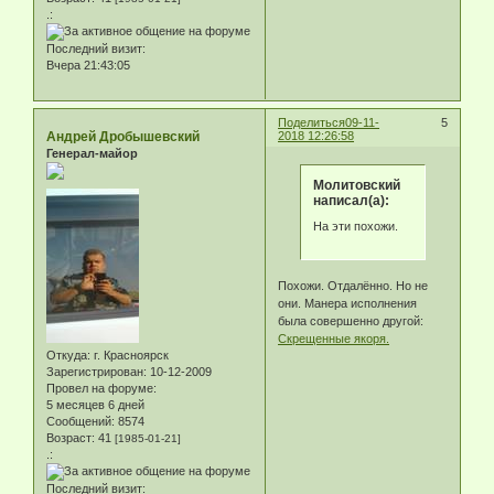
.:
Последний визит:
Вчера 21:43:05
Поделиться
09-11-
5
Андрей Дробышевский
2018 12:26:58
Генерал-майор
Молитовский
написал(а):
На эти похожи.
Похожи. Отдалённо. Но не
они. Манера исполнения
была совершенно другой:
Скрещенные якоря.
Откуда:
г. Красноярск
Зарегистрирован
: 10-12-2009
Провел на форуме:
5 месяцев 6 дней
Сообщений:
8574
Возраст:
41
[1985-01-21]
.:
Последний визит: