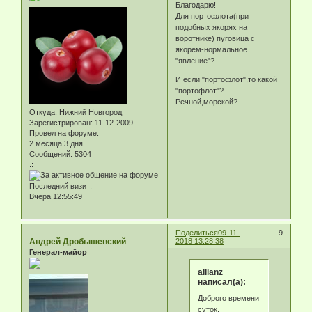
Благодарю!
Для портофлота(при
подобных якорях на
воротнике) пуговица с
якорем-нормальное
"явление"?
И если "портофлот",то какой
"портофлот"?
Речной,морской?
Откуда:
Нижний Новгород
Зарегистрирован
: 11-12-2009
Провел на форуме:
2 месяца 3 дня
Сообщений:
5304
.:
Последний визит:
Вчера 12:55:49
Поделиться
09-11-
9
Андрей Дробышевский
2018 13:28:38
Генерал-майор
allianz
написал(а):
Доброго времени
суток,