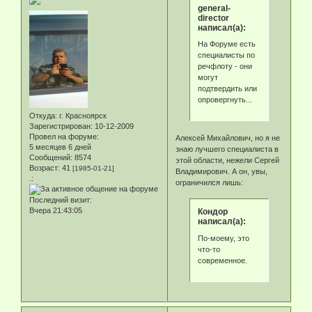
general-
director
написал(а):
На Форуме есть
специалисты по
речфлоту - они
могут
подтвердить или
опровергнуть...
Откуда:
г. Красноярск
Зарегистрирован
: 10-12-2009
Провел на форуме:
Алексей Михайлович, но я не
5 месяцев 6 дней
знаю лучшего специалиста в
Сообщений:
8574
этой области, нежели Сергей
Возраст:
41
[1985-01-21]
Владимирович. А он, увы,
.:
ограничился лишь:
Последний визит:
Вчера 21:43:05
Кондор
написал(а):
По-моему, это
что-то
современное.