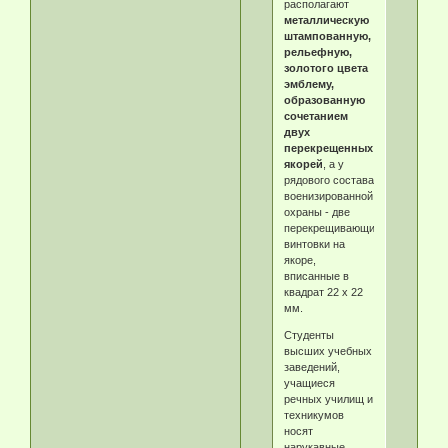
располагают
металлическую
штампованную,
рельефную,
золотого цвета
эмблему,
образованную
сочетанием
двух
перекрещенных
якорей
, а у
рядового состава
военизированной
охраны - две
перекрещивающиеся
винтовки на
якоре,
вписанные в
квадрат 22 х 22
мм.
Студенты
высших учебных
заведений,
учащиеся
речных училищ и
техникумов
носят
нарукавные