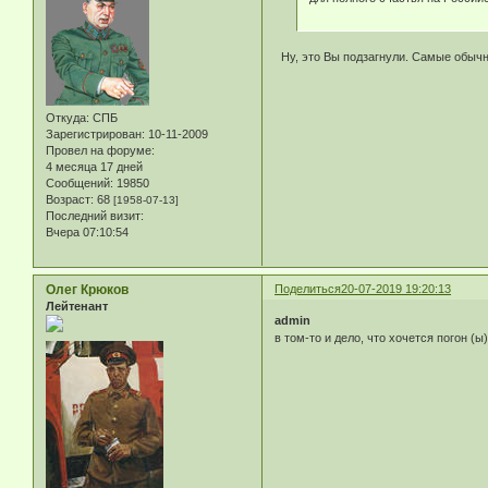
Ну, это Вы подзагнули. Самые обычн
Откуда:
СПБ
Зарегистрирован
: 10-11-2009
Провел на форуме:
4 месяца 17 дней
Сообщений:
19850
Возраст:
68
[1958-07-13]
Последний визит:
Вчера 07:10:54
Олег Крюков
Поделиться
20-07-2019 19:20:13
Лейтенант
admin
в том-то и дело, что хочется погон 