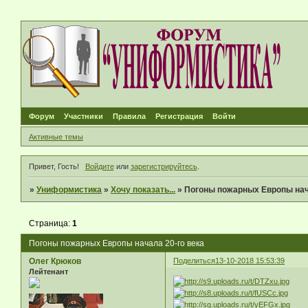
Форум
Участники
Правила
Регистрация
Войти
Активные темы
Привет, Гость!
Войдите
или
зарегистрируйтесь
.
»
Униформистика
»
Хочу показать...
»
Погоны пожарных Европы нач
Страница:
1
Погоны пожарных Европы начала 20-го века
Олег Крюков
Поделиться
13-10-2018 15:53:39
Лейтенант