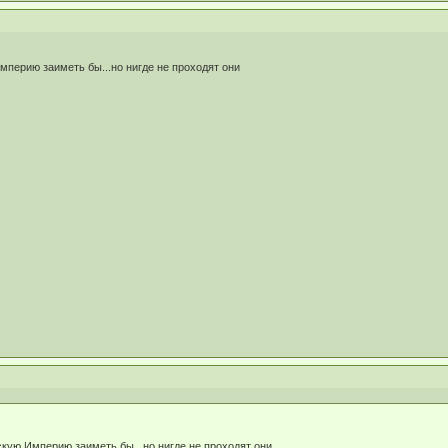
мперию заиметь бы...но нигде не проходят они
скую Империю заиметь бы...но нигде не проходят они