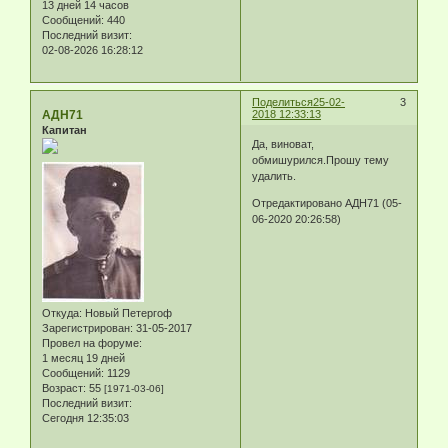
13 дней 14 часов
Сообщений:
440
Последний визит:
02-08-2026 16:28:12
Поделиться
25-02-
3
АДН71
2018 12:33:13
Капитан
Да, виноват,
обмишурился.Прошу тему
удалить.
Отредактировано АДН71 (05-
06-2020 20:26:58)
Откуда:
Новый Петергоф
Зарегистрирован
: 31-05-2017
Провел на форуме:
1 месяц 19 дней
Сообщений:
1129
Возраст:
55
[1971-03-06]
Последний визит:
Сегодня 12:35:03