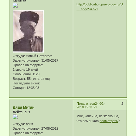
Капитан
http://publication.pravo.gov.ru/Documen
… angeSize=1
Откуда:
Новый Петергоф
Зарегистрирован
: 31-05-2017
Провел на форуме:
1 месяц 19 дней
Сообщений:
1129
Возраст:
55
[1971-03-06]
Последний визит:
Сегодня 12:35:03
Поделиться
24-02-
2
Дядя Митяй
2018 19:11:22
Лейтенант
Мне, конечно, не жалко, но,
что помешало
посмотреть
?
Откуда:
Азия
Зарегистрирован
: 27-08-2012
Провел на форуме: