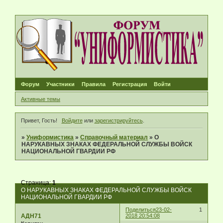
Форум
Участники
Правила
Регистрация
Войти
Активные темы
Привет, Гость!
Войдите
или
зарегистрируйтесь
.
»
Униформистика
»
Справочный материал
»
О
НАРУКАВНЫХ ЗНАКАХ ФЕДЕРАЛЬНОЙ СЛУЖБЫ ВОЙСК
НАЦИОНАЛЬНОЙ ГВАРДИИ РФ
Страница:
1
О НАРУКАВНЫХ ЗНАКАХ ФЕДЕРАЛЬНОЙ СЛУЖБЫ ВОЙСК
НАЦИОНАЛЬНОЙ ГВАРДИИ РФ
Поделиться
23-02-
1
АДН71
2018 20:54:08