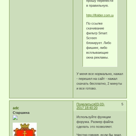
прошу перенести
в правильную.
http://ifolder.com.ua/fe7judgi3m9i.
По ссылке
скачивание
фильтр Smart
Screen
блокирует. Либо
фишинг, либо
всплывающие
окна рекламы.
У меня все нормально, нажал
- перешел на сайт - нажал
скачать бесплатно, 2 минуты
и все готово.
Поделиться
03-03-
5
adc
2017 18:40:20
Старшина
Используйте функции
форума. Размер файла
сделать это позволяет.
Честно говоря, если бы знал,