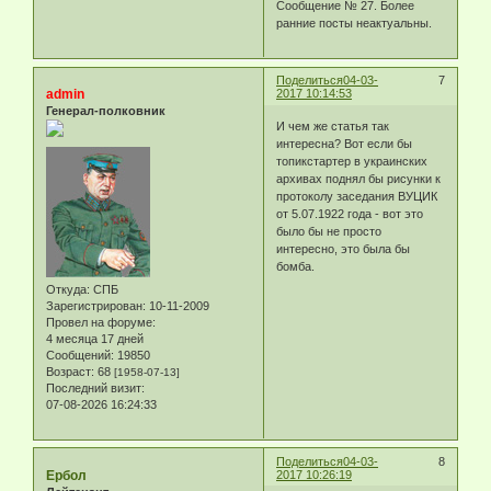
Сообщение № 27. Более
ранние посты неактуальны.
Поделиться
04-03-
7
admin
2017 10:14:53
Генерал-полковник
И чем же статья так
интересна? Вот если бы
топикстартер в украинских
архивах поднял бы рисунки к
протоколу заседания ВУЦИК
от 5.07.1922 года - вот это
было бы не просто
интересно, это была бы
бомба.
Откуда:
СПБ
Зарегистрирован
: 10-11-2009
Провел на форуме:
4 месяца 17 дней
Сообщений:
19850
Возраст:
68
[1958-07-13]
Последний визит:
07-08-2026 16:24:33
Поделиться
04-03-
8
Ербол
2017 10:26:19