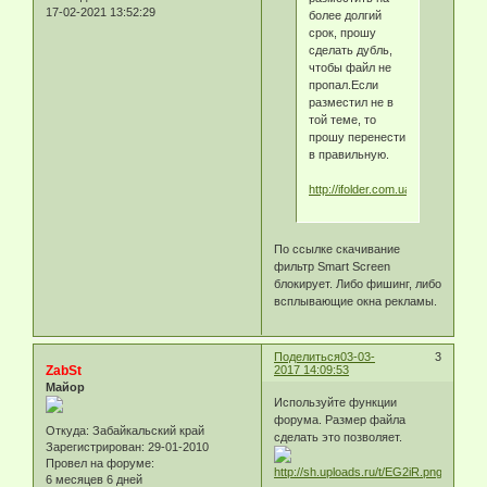
17-02-2021 13:52:29
более долгий
срок, прошу
сделать дубль,
чтобы файл не
пропал.Если
разместил не в
той теме, то
прошу перенести
в правильную.
http://ifolder.com.ua/fe7judgi3m9i.
По ссылке скачивание
фильтр Smart Screen
блокирует. Либо фишинг, либо
всплывающие окна рекламы.
Поделиться
03-03-
3
ZabSt
2017 14:09:53
Майор
Используйте функции
форума. Размер файла
Откуда:
Забайкальский край
сделать это позволяет.
Зарегистрирован
: 29-01-2010
Провел на форуме:
6 месяцев 6 дней