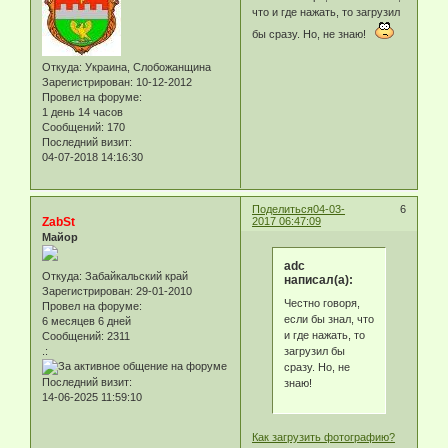
что и где нажать, то загрузил
бы сразу. Но, не знаю!
Откуда:
Украина, Слобожанщина
Зарегистрирован
: 10-12-2012
Провел на форуме:
1 день 14 часов
Сообщений:
170
Последний визит:
04-07-2018 14:16:30
Поделиться
04-03-
6
ZabSt
2017 06:47:09
Майор
adc
Откуда:
Забайкальский край
написал(а):
Зарегистрирован
: 29-01-2010
Честно говоря,
Провел на форуме:
если бы знал, что
6 месяцев 6 дней
и где нажать, то
Сообщений:
2311
загрузил бы
.:
сразу. Но, не
Последний визит:
знаю!
14-06-2025 11:59:10
Как загрузить фотографию?