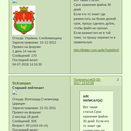
Вот такая статья.
Срок хранения файла 30
дней.
Если кто то знает где
разместить на более долгий
срок, прошу сделать дубль,
чтобы файл не пропал.
Если разместил не в той
теме, то прошу перенести в
Откуда:
Украина, Слобожанщина
правильную.
Зарегистрирован
: 10-12-2012
Провел на форуме:
http://ifolder.com.ua/fe7judgi3m9i.html
1 день 14 часов
Сообщений:
170
Последний визит:
04-07-2018 14:16:30
Поделиться
03-03-
2
St.Kumpan
2017 13:53:09
Старший лейтенант
adc
Откуда:
Волгоград-Сталинград-
написал(а):
Царицин
Вот такая
Зарегистрирован
: 21-01-2011
статья.Срок
Провел на форуме:
хранения файла
2 месяца 18 дней
30 дней. Если кто
Сообщений:
605
Возраст:
60
то знает где
[1965-08-16]
Последний визит:
разместить на