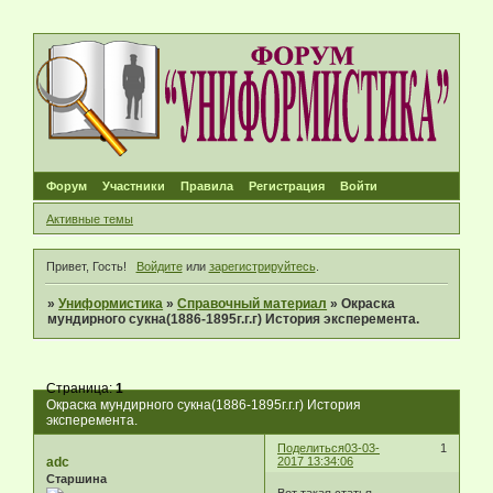
Форум
Участники
Правила
Регистрация
Войти
Активные темы
Привет, Гость!
Войдите
или
зарегистрируйтесь
.
»
Униформистика
»
Справочный материал
»
Окраска
мундирного сукна(1886-1895г.г.г) История эксперемента.
Страница:
1
Окраска мундирного сукна(1886-1895г.г.г) История
эксперемента.
Поделиться
03-03-
1
adc
2017 13:34:06
Старшина