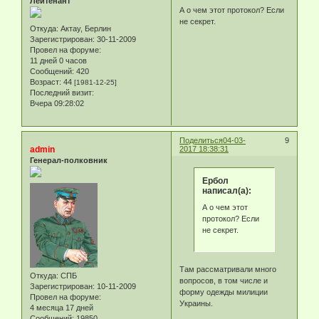
Лейтенант
А о чем этот протокол? Если
не секрет.
Откуда:
Актау, Берлин
Зарегистрирован
: 30-11-2009
Провел на форуме:
11 дней 0 часов
Сообщений:
420
Возраст:
44
[1981-12-25]
Последний визит:
Вчера 09:28:02
Поделиться
04-03-
9
admin
2017 18:38:31
Генерал-полковник
Ербол
написал(а):
А о чем этот
протокол? Если
не секрет.
Там рассматривали много
Откуда:
СПБ
вопросов, в том числе и
Зарегистрирован
: 10-11-2009
форму одежды милиции
Провел на форуме:
Украины.
4 месяца 17 дней
Сообщений:
19850