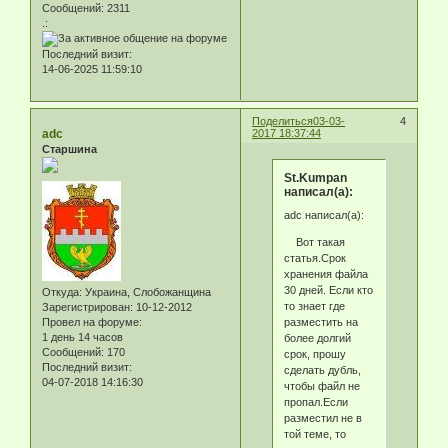
Сообщений:
2311
.:
Последний визит:
14-06-2025 11:59:10
Поделиться
03-03-
4
adc
2017 18:37:44
Старшина
St.Kumpan
написал(а):
adc написал(а):
Вот такая
статья.Срок
хранения файла
30 дней. Если кто
Откуда:
Украина, Слобожанщина
то знает где
Зарегистрирован
: 10-12-2012
разместить на
Провел на форуме:
1 день 14 часов
более долгий
Сообщений:
170
срок, прошу
Последний визит:
сделать дубль,
04-07-2018 14:16:30
чтобы файл не
пропал.Если
разместил не в
той теме, то