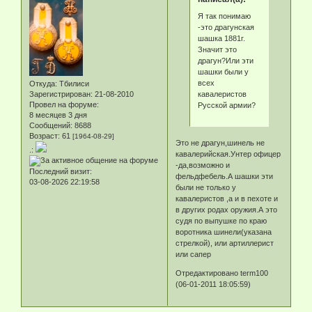
Я так понимаю
-это драгунская
шашка 1881г.
Значит это
драгун?Или эти
шашки были у
всех
Откуда:
Тбилиси
кавалеристов
Зарегистрирован
: 21-08-2010
Провел на форуме:
Русской армии?
8 месяцев 3 дня
Сообщений:
8688
Возраст:
61
[1964-08-29]
Это не драгун,шинель не
.:
кавалерийская.Унтер офицер
-да,возможно и
Последний визит:
фельдфебель.А шашки эти
03-08-2026 22:19:58
были не только у
кавалеристов ,а и в пехоте и
в других родах оружия.А это
судя по выпушке по краю
воротника шинели(указана
стрелкой), или артиллерист
или сапер
Отредактировано term100
(06-01-2011 18:05:59)