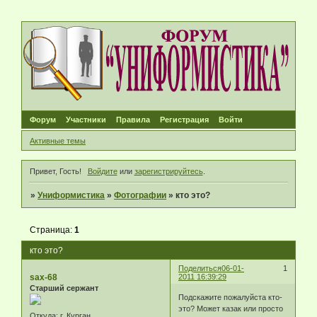
Форум
Участники
Правила
Регистрация
Войти
Активные темы
Привет, Гость!
Войдите
или
зарегистрируйтесь
.
»
Униформистика
»
Фотографии
»
кто это?
Страница:
1
кто это?
Поделиться
06-01-
1
sax-68
2011 16:39:29
Старший сержант
Подскажите пожалуйста кто-
это? Может казак или просто
Откуда:
г. Курган