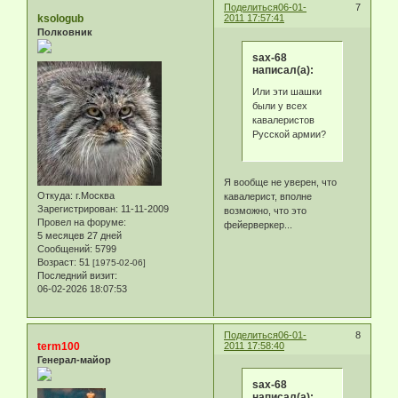
Поделиться
06-01-
7
ksologub
2011 17:57:41
Полковник
sax-68
написал(а):
Или эти шашки
были у всех
кавалеристов
Русской армии?
Я вообще не уверен, что
Откуда:
г.Москва
кавалерист, вполне
Зарегистрирован
: 11-11-2009
возможно, что это
Провел на форуме:
фейерверкер...
5 месяцев 27 дней
Сообщений:
5799
Возраст:
51
[1975-02-06]
Последний визит:
06-02-2026 18:07:53
Поделиться
06-01-
8
term100
2011 17:58:40
Генерал-майор
sax-68
написал(а):