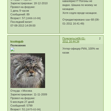
кавалерист? Погоны не
Зарегистрирован
: 18-12-2010
видно. Шашка по моему не
Провел на форуме:
казацкая.
1 день 9 часов
Хотя седло вроде казацкое.
Сообщений:
89
Возраст:
57
[1968-10-08]
Отредактировано sax-68 (06-
Последний визит:
01-2011 16:41:49)
07-08-2013 14:09:00
Поделиться
06-01-
2
ksologub
2011 16:44:34
Полковник
Унтер-офицер РИА, 100% не
казак
Откуда:
г.Москва
Зарегистрирован
: 11-11-2009
Провел на форуме:
5 месяцев 27 дней
Сообщений:
5799
Возраст:
51
[1975-02-06]