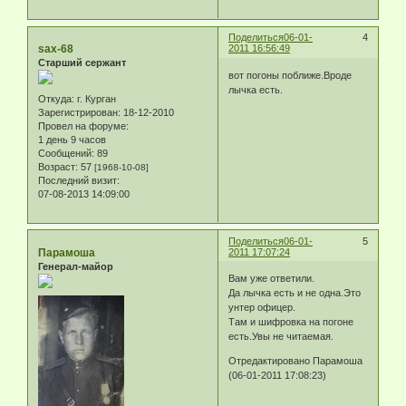
Поделиться
06-01-
4
sax-68
2011 16:56:49
Старший сержант
вот погоны поближе.Вроде
лычка есть.
Откуда:
г. Курган
Зарегистрирован
: 18-12-2010
Провел на форуме:
1 день 9 часов
Сообщений:
89
Возраст:
57
[1968-10-08]
Последний визит:
07-08-2013 14:09:00
Поделиться
06-01-
5
Парамоша
2011 17:07:24
Генерал-майор
Вам уже ответили.
Да лычка есть и не одна.Это
унтер офицер.
Там и шифровка на погоне
есть.Увы не читаемая.
Отредактировано Парамоша
(06-01-2011 17:08:23)