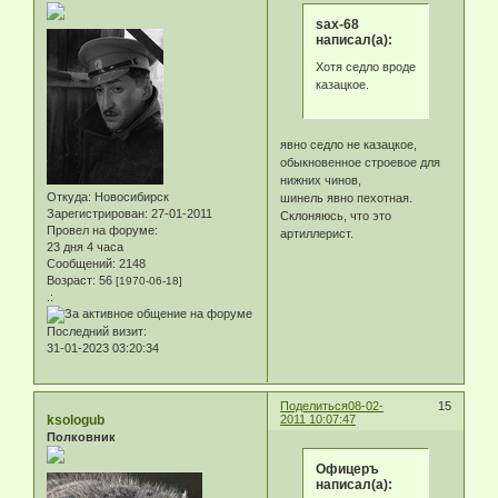
sax-68
написал(а):
Хотя седло вроде
казацкое.
явно седло не казацкое,
обыкновенное строевое для
нижних чинов,
Откуда:
Новосибирск
шинель явно пехотная.
Зарегистрирован
: 27-01-2011
Склоняюсь, что это
Провел на форуме:
артиллерист.
23 дня 4 часа
Сообщений:
2148
Возраст:
56
[1970-06-18]
.:
Последний визит:
31-01-2023 03:20:34
Поделиться
08-02-
15
ksologub
2011 10:07:47
Полковник
Офицеръ
написал(а):