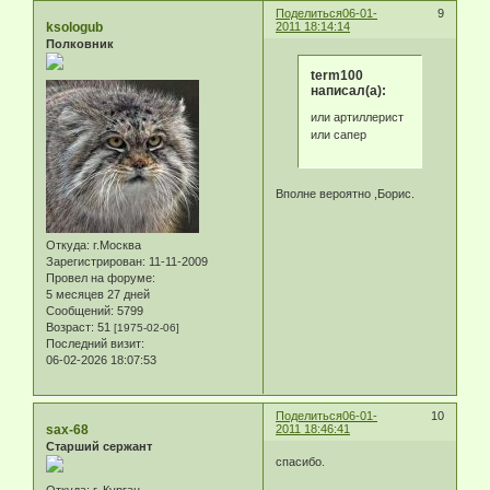
Поделиться
06-01-
9
ksologub
2011 18:14:14
Полковник
term100
написал(а):
или артиллерист
или сапер
Вполне вероятно ,Борис.
Откуда:
г.Москва
Зарегистрирован
: 11-11-2009
Провел на форуме:
5 месяцев 27 дней
Сообщений:
5799
Возраст:
51
[1975-02-06]
Последний визит:
06-02-2026 18:07:53
Поделиться
06-01-
10
sax-68
2011 18:46:41
Старший сержант
спасибо.
Откуда:
г. Курган