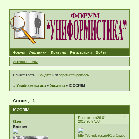
Форум
Участники
Правила
Регистрация
Войти
Активные темы
Привет, Гость!
Войдите
или
зарегистрируйтесь
.
»
Униформистика
»
Украина
»
ICOCRIM
Страница:
1
ICOCRIM
Поделиться
26-01-
1
Gavr
2017 20:57:33
Капитан