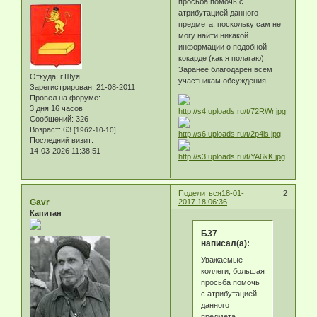
просьба помочь с
атрибутацией данного
предмета, поскольку сам не
могу найти никакой
информации о подобной
кокарде (как я полагаю).
Заранее благодарен всем
Откуда:
г.Шуя
участникам обсуждения.
Зарегистрирован
: 21-08-2011
Провел на форуме:
3 дня 16 часов
Сообщений:
326
Возраст:
63
[1962-10-10]
Последний визит:
14-03-2026 11:38:51
Поделиться
18-01-
2
Gavr
2017 18:06:36
Капитан
Б37
написал(а):
Уважаемые
коллеги, большая
просьба помочь
с атрибутацией
данного
предмета,