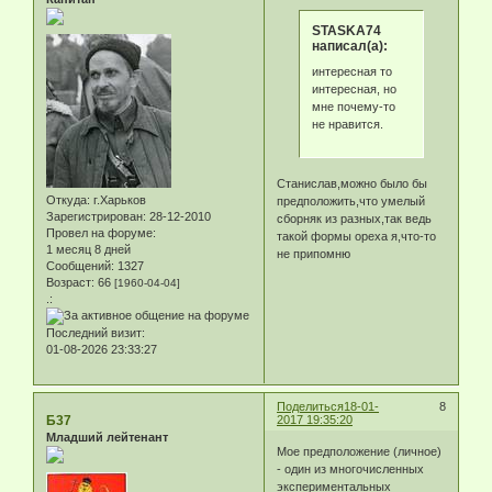
STASKA74
написал(а):
интересная то
интересная, но
мне почему-то
не нравится.
Станислав,можно было бы
Откуда:
г.Харьков
предположить,что умелый
Зарегистрирован
: 28-12-2010
сборняк из разных,так ведь
Провел на форуме:
такой формы ореха я,что-то
1 месяц 8 дней
не припомню
Сообщений:
1327
Возраст:
66
[1960-04-04]
.:
Последний визит:
01-08-2026 23:33:27
Поделиться
18-01-
8
Б37
2017 19:35:20
Младший лейтенант
Мое предположение (личное)
- один из многочисленных
экспериментальных