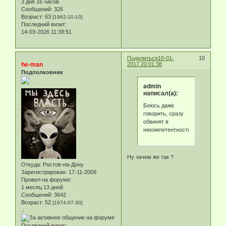
3 дня 16 часов
Сообщений:
326
Возраст:
63
[1962-10-10]
Последний визит:
14-03-2026 11:38:51
Поделиться
18-01-
10
he-man
2017 20:01:38
Подполковник
admin
написал(а):
Боюсь даже
говорить, сразу
обвинят в
некомпетентности...
Ну зачем же так ?
Откуда:
Ростов-на-Дону
Зарегистрирован
: 17-11-2009
Провел на форуме:
1 месяц 13 дней
Сообщений:
3642
Возраст:
52
[1974-07-30]
.:
Последний визит: