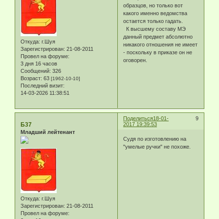
образцов, но только вот
какого именно ведомства
остается только гадать.
К высшему составу МЭ
данный предмет абсолютно
Откуда:
г.Шуя
никакого отношения не имеет
Зарегистрирован
: 21-08-2011
- поскольку в приказе он не
Провел на форуме:
оговорен.
3 дня 16 часов
Сообщений:
326
Возраст:
63
[1962-10-10]
Последний визит:
14-03-2026 11:38:51
Поделиться
18-01-
9
Б37
2017 19:39:53
Младший лейтенант
Судя по изготовлению на
"умелые ручки" не похоже.
Откуда:
г.Шуя
Зарегистрирован
: 21-08-2011
Провел на форуме: