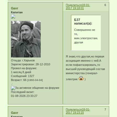
Поделиться
18-01-
6
Gavr
2017 19:18:01
Капитан
Б37
написал(а):
Совершенно не
то,
мин.электростанций
другая
Я знаю,что другая,но первая
Откуда:
г.Харьков
асоциация именно с ней.А
Зарегистрирован
: 28-12-2010
если пофантазировать,то
Провел на форуме:
высший руководящий состав
1 месяц 8 дней
министерства (генерал-
Сообщений:
1327
электрик
)
Возраст:
66
[1960-04-04]
.:
Последний визит:
01-08-2026 23:33:27
Поделиться
18-01-
7
Gavr
2017 19:23:15
Капитан