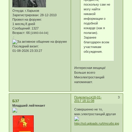
поскольку сам не
могу найти
Откуда:
г.Харьков
никакой
Зарегистрирован
: 28-12-2010
информации о
Провел на форуме:
подобной
1 месяц 8 дней
кокарде (как я
Сообщений:
1327
полагаю).
Возраст:
66
[1960-04-04]
.:
Заранее
благодарен всем
Последний визит:
участникам
01-08-2026 23:33:27
обсуждения.
Интересная вещица!
Больше всего
Минэлектростанций
напоминает.
Поделиться
18-01-
3
Б37
2017 18:11:08
Младший лейтенант
Совершенно не то,
мин.электростанций другая