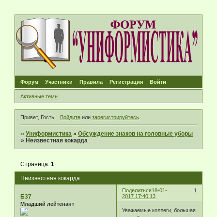
Форум
Участники
Правила
Регистрация
Войти
Активные темы
Привет, Гость!
Войдите
или
зарегистрируйтесь
.
»
Униформистика
»
Обсуждение знаков на головные уборы
»
Неизвестная кокарда
Страница:
1
Неизвестная кокарда
Поделиться
18-01-
1
Б37
2017 17:40:13
Младший лейтенант
Уважаемые коллеги, большая