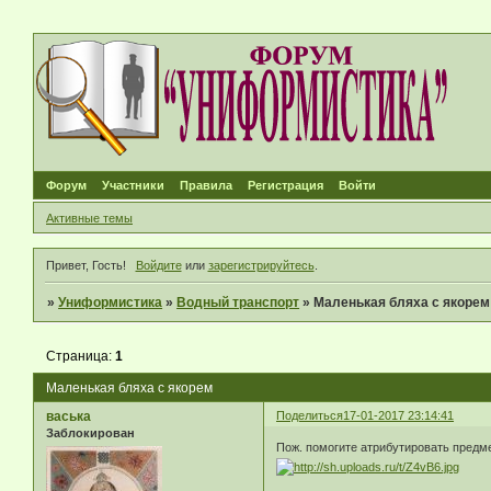
Форум
Участники
Правила
Регистрация
Войти
Активные темы
Привет, Гость!
Войдите
или
зарегистрируйтесь
.
»
Униформистика
»
Водный транспорт
»
Маленькая бляха с якорем
Страница:
1
Маленькая бляха с якорем
васька
Поделиться
17-01-2017 23:14:41
Заблокирован
Пож. помогите атрибутировать предме