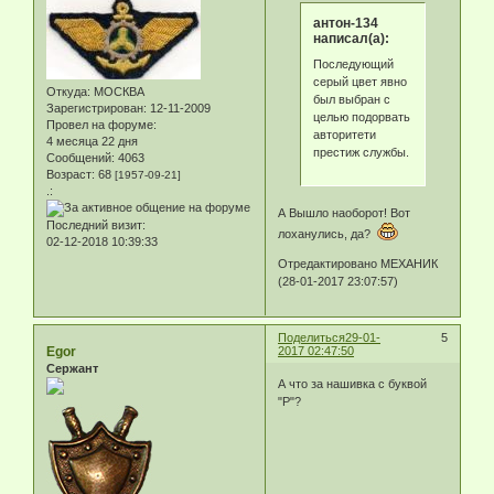
антон-134
написал(а):
Последующий
серый цвет явно
Откуда:
МОСКВА
был выбран с
Зарегистрирован
: 12-11-2009
целью подорвать
Провел на форуме:
авторитети
4 месяца 22 дня
престиж службы.
Сообщений:
4063
Возраст:
68
[1957-09-21]
.:
А Вышло наоборот! Вот
Последний визит:
лоханулись, да?
02-12-2018 10:39:33
Отредактировано МЕХАНИК
(28-01-2017 23:07:57)
Поделиться
29-01-
5
Egor
2017 02:47:50
Сержант
А что за нашивка с буквой
"Р"?