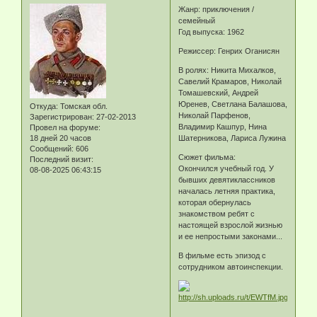
Жанр: приключения /
семейный
Год выпуска: 1962
Режиссер: Генрих Оганисян
В ролях: Никита Михалков,
Савелий Крамаров, Николай
Томашевский, Андрей
Юренев, Светлана Балашова,
Откуда:
Томская обл.
Николай Парфенов,
Зарегистрирован
: 27-02-2013
Владимир Кашпур, Нина
Провел на форуме:
18 дней 20 часов
Шатерникова, Лариса Лужина
Сообщений:
606
Сюжет фильма:
Последний визит:
Окончился учебный год. У
08-08-2025 06:43:15
бывших девятиклассников
началась летняя практика,
которая обернулась
знакомством ребят с
настоящей взрослой жизнью
и ее непростыми законами...
В фильме есть эпизод с
сотрудником автоинспекции.