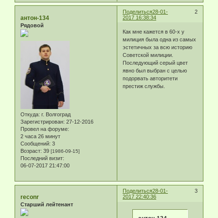
Поделиться
28-01-
2
антон-134
2017 16:38:34
Рядовой
Как мне кажется в 60-х у
милиция была одна из самых
эстетичных за всю историю
Советской милиции.
Последующий серый цвет
явно был выбран с целью
подорвать авторитети
престиж службы.
Откуда:
г. Волгоград
Зарегистрирован
: 27-12-2016
Провел на форуме:
2 часа 26 минут
Сообщений:
3
Возраст:
39
[1986-09-15]
Последний визит:
06-07-2017 21:47:00
Поделиться
28-01-
3
reconr
2017 22:40:36
Старший лейтенант