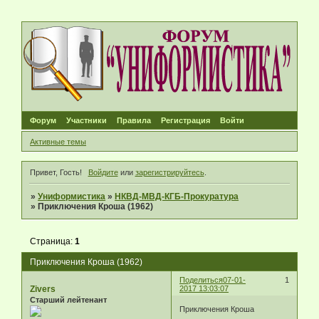
Форум
Участники
Правила
Регистрация
Войти
Активные темы
Привет, Гость!
Войдите
или
зарегистрируйтесь
.
»
Униформистика
»
НКВД-МВД-КГБ-Прокуратура
»
Приключения Кроша (1962)
Страница:
1
Приключения Кроша (1962)
Поделиться
07-01-
1
Zivers
2017 13:03:07
Старший лейтенант
Приключения Кроша