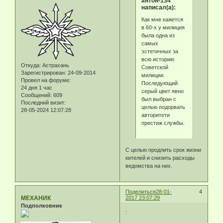
антон-134
написал(а):
Как мне кажется
в 60-х у милиция
была одна из
самых
эстетичных за
всю историю
Откуда:
Астрахань
Советской
Зарегистрирован
: 24-09-2014
милиции.
Провел на форуме:
Последующий
24 дня 1 час
серый цвет явно
Сообщений:
609
был выбран с
Последний визит:
целью подорвать
28-05-2024 12:07:28
авторитети
престиж службы.
С целью продлить срок жизни
кителей и снизить расходы
ведомства на них.
Поделиться
28-01-
4
МЕХАНИК
2017 23:07:29
Подполковник
: