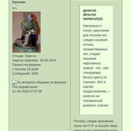
Капитан
general-
director
написал(а):
Насколько я
понял, крепления
для погонов нет,
следов ношения
петлиц
неокантованных
нет, следов
Откуда:
Одесса
ношения
Зарегистрирован
: 18-05-2014
нарукавных
Провел на форуме:
знаков - нет...про
2 месяца 18 дней
спецодежду
Сообщений:
1029
белого цвета не
.:
слышал...Вот и
сделал
Последний визит:
предположение...если
21-04-2026 07:37:08
конечно не
театральный
реквизит совсем
Почему следов крепления
погон нет?! Я в начале темы
написал про крепления погон