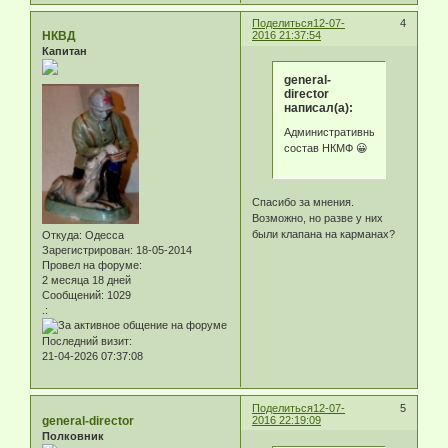
Поделиться
12-07-
4
НКВД
2016 21:37:54
Капитан
general-
director
написал(а):
Административный
состав НКМФ 😀
Спасибо за мнения.
Возможно, но разве у них
были клапана на карманах?
Откуда:
Одесса
Зарегистрирован
: 18-05-2014
Провел на форуме:
2 месяца 18 дней
Сообщений:
1029
.:
Последний визит:
21-04-2026 07:37:08
Поделиться
12-07-
5
general-director
2016 22:19:09
Полковник