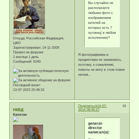
Вы случайно не
располагаете
любыми фото с
изображением
кителей на
которых есть 7
пуговиц( в любом
исполнении)?
Откуда:
Российская Федерация,
ЦФО
Зарегистрирован
: 14-11-2009
Провел на форуме:
Я фотографиями и
2 месяца 1 день
предметами не занимаюсь,
Сообщений:
6240
поэтому, к сожалению,
.:
помочь не могу в этом плане
ничем...
Последний визит:
13-07-2023 20:48:32
Поделиться
14-07-
10
НКВД
2016 08:45:27
Капитан
general-
director
написал(а):