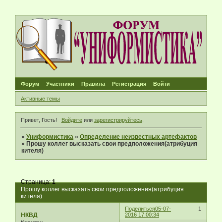
Форум
Участники
Правила
Регистрация
Войти
Активные темы
Привет, Гость!
Войдите
или
зарегистрируйтесь
.
»
Униформистика
»
Определение неизвестных артефактов
»
Прошу коллег высказать свои предположения(атрибуция
кителя)
Страница:
1
Прошу коллег высказать свои предположения(атрибуция
кителя)
Поделиться
05-07-
1
НКВД
2016 17:00:34