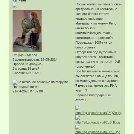
Капитан
Прошу коллег высказать свои
предположения касательно
летнего белого кителя.
Краткое описание:
Материал - по моему Репс
цвета брызги
шампанского(или ткань
пожелтела от времени?)
Подкладка - 100% катон
белого цвета
Отверстия под пуговицы и
Откуда:
Одесса
шнурок погон - обметаны,
Зарегистрирован
: 18-05-2014
нитка под хлястик погон - Х/Б
Провел на форуме:
(скрученная)
2 месяца 18 дней
Все бы ни чего и можно было
Сообщений:
1029
бы сослаться на инд.пошив,
.:
но меня удивило и смутило -
7 пуговиц
, может это РИА
Последний визит:
или ....?
21-04-2026 07:37:08
Заранее благодарен за
ответы.