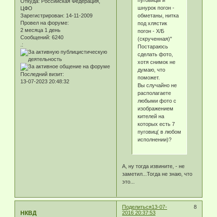
пуговицы и
Откуда:
Российская Федерация,
шнурок погон -
ЦФО
обметаны, нитка
Зарегистрирован
: 14-11-2009
Провел на форуме:
под хлястик
2 месяца 1 день
погон - Х/Б
Сообщений:
6240
(скрученная)"
.:
Постараюсь
сделать фото,
хотя снимок не
думаю, что
Последний визит:
поможет.
13-07-2023 20:48:32
Вы случайно не
располагаете
любыми фото с
изображением
кителей на
которых есть 7
пуговиц( в любом
исполнении)?
А, ну тогда извините, - не
заметил...Тогда не знаю, что
это...
Поделиться
13-07-
8
НКВД
2016 20:37:53