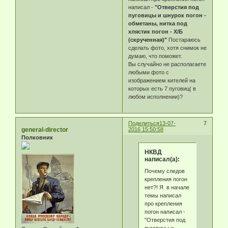
написал -
"Отверстия под
пуговицы и шнурок погон -
обметаны, нитка под
хлястик погон - Х/Б
(скрученная)"
Постараюсь
сделать фото, хотя снимок не
думаю, что поможет.
Вы случайно не располагаете
любыми фото с
изображением кителей на
которых есть 7 пуговиц( в
любом исполнении)?
Поделиться
13-07-
7
general-director
2016 15:50:58
Полковник
НКВД
написал(а):
Почему следов
крепления погон
нет?! Я в начале
темы написал
про крепления
погон написал -
"Отверстия под