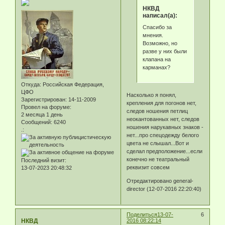
НКВД
написал(а):
Спасибо за
мнения.
Возможно, но
разве у них были
клапана на
карманах?
Откуда:
Российская Федерация,
ЦФО
Насколько я понял,
Зарегистрирован
: 14-11-2009
крепления для погонов нет,
Провел на форуме:
следов ношения петлиц
2 месяца 1 день
неокантованных нет, следов
Сообщений:
6240
ношения нарукавных знаков -
.:
нет...про спецодежду белого
цвета не слышал...Вот и
сделал предположение...если
конечно не театральный
Последний визит:
реквизит совсем
13-07-2023 20:48:32
Отредактировано general-
director (12-07-2016 22:20:40)
Поделиться
13-07-
6
НКВД
2016 08:22:14