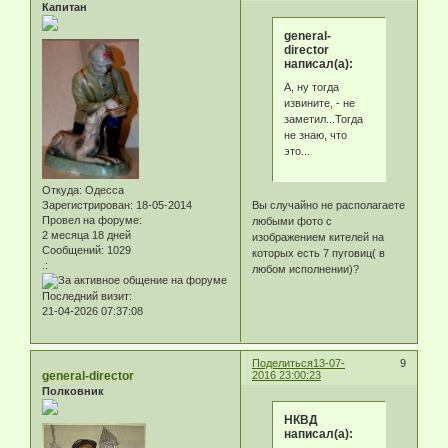
Капитан
general-
director
написал(а):
А, ну тогда
извините, - не
заметил...Тогда
не знаю, что
это...
Откуда:
Одесса
Зарегистрирован
: 18-05-2014
Вы случайно не располагаете
Провел на форуме:
любыми фото с
2 месяца 18 дней
изображением кителей на
Сообщений:
1029
которых есть 7 пуговиц( в
.:
любом исполнении)?
Последний визит:
21-04-2026 07:37:08
Поделиться
13-07-
9
general-director
2016 23:00:23
Полковник
НКВД
написал(а):