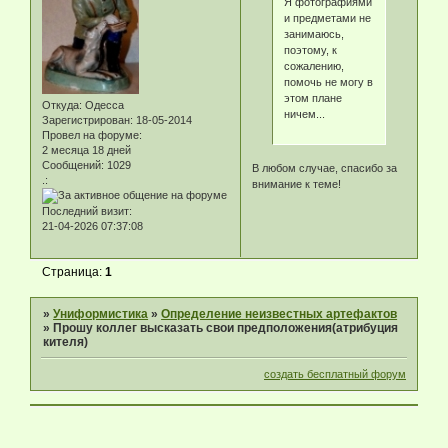
Я фотографиями
и предметами не
занимаюсь,
поэтому, к
сожалению,
помочь не могу в
этом плане
Откуда:
Одесса
ничем...
Зарегистрирован
: 18-05-2014
Провел на форуме:
2 месяца 18 дней
Сообщений:
1029
В любом случае, спасибо за
.:
внимание к теме!
Последний визит:
21-04-2026 07:37:08
Страница:
1
»
Униформистика
»
Определение неизвестных артефактов
»
Прошу коллег высказать свои предположения(атрибуция
кителя)
создать бесплатный форум