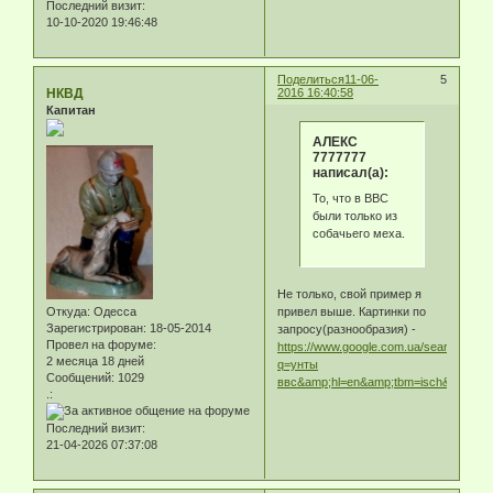
Последний визит:
10-10-2020 19:46:48
Поделиться
11-06-
5
НКВД
2016 16:40:58
Капитан
АЛЕКС
7777777
написал(а):
То, что в ВВС
были только из
собачьего меха.
Не только, свой пример я
привел выше. Картинки по
Откуда:
Одесса
Зарегистрирован
: 18-05-2014
запросу(разнообразия) -
Провел на форуме:
https://www.google.com.ua/search?
2 месяца 18 дней
q=унты
Сообщений:
1029
ввс&amp;hl=en&amp;tbm=isch&amp;t
.:
Последний визит:
21-04-2026 07:37:08