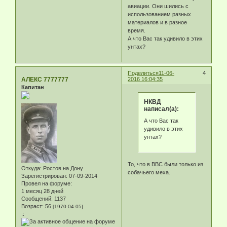
авиации. Они шились с
использованием разных
материалов и в разное
время.
А что Вас так удивило в этих
унтах?
Поделиться
11-06-
4
АЛЕКС 7777777
2016 16:04:35
Капитан
НКВД
написал(а):
А что Вас так
удивило в этих
унтах?
То, что в ВВС были только из
Откуда:
Ростов на Дону
собачьего меха.
Зарегистрирован
: 07-09-2014
Провел на форуме:
1 месяц 28 дней
Сообщений:
1137
Возраст:
56
[1970-04-05]
.: