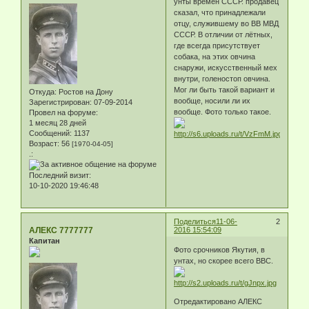
унты времён СССР. продавец
сказал, что принадлежали
отцу, служившему во ВВ МВД
СССР. В отличии от лётных,
где всегда присутствует
собака, на этих овчина
снаружи, искусственный мех
внутри, голеностоп овчина.
Мог ли быть такой вариант и
Откуда:
Ростов на Дону
вообще, носили ли их
Зарегистрирован
: 07-09-2014
вообще. Фото только такое.
Провел на форуме:
1 месяц 28 дней
Сообщений:
1137
Возраст:
56
[1970-04-05]
.:
Последний визит:
10-10-2020 19:46:48
Поделиться
11-06-
2
АЛЕКС 7777777
2016 15:54:09
Капитан
Фото срочников Якутия, в
унтах, но скорее всего ВВС.
Отредактировано АЛЕКС