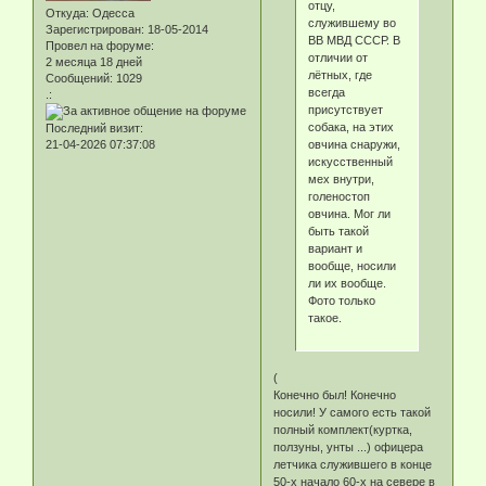
отцу,
Откуда:
Одесса
служившему во
Зарегистрирован
: 18-05-2014
ВВ МВД СССР. В
Провел на форуме:
отличии от
2 месяца 18 дней
лётных, где
Сообщений:
1029
всегда
.:
присутствует
собака, на этих
Последний визит:
овчина снаружи,
21-04-2026 07:37:08
искусственный
мех внутри,
голеностоп
овчина. Мог ли
быть такой
вариант и
вообще, носили
ли их вообще.
Фото только
такое.
(
Конечно был! Конечно
носили! У самого есть такой
полный комплект(куртка,
ползуны, унты ...) офицера
летчика служившего в конце
50-х начало 60-х на севере в