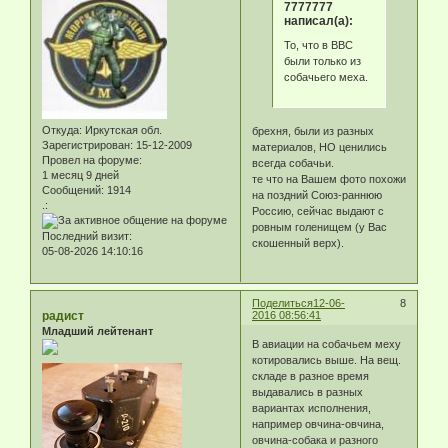
7777777
написал(а):
То, что в ВВС
были только из
собачьего меха.
Откуда:
Иркутская обл.
брехня, были из разных
Зарегистрирован
: 15-12-2009
материалов, НО ценились
Провел на форуме:
всегда собачьи.
1 месяц 9 дней
те что на Вашем фото похожи
Сообщений:
1914
на поздний Союз-раннюю
.:
Россию, сейчас выдают с
ровным голенищем (у Вас
Последний визит:
скошенный верх).
05-08-2026 14:10:16
Поделиться
12-06-
8
радист
2016 08:56:41
Младший лейтенант
В авиации на собачьем меху
котировались выше. На вещ.
складе в разное время
выдавались в разных
вариантах исполнения,
например овчина-овчина,
овчина-собака и разного