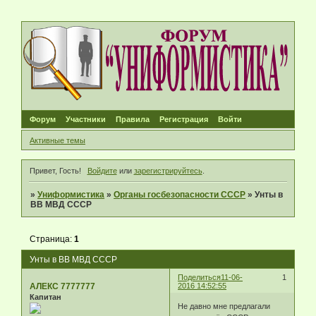
Форум
Участники
Правила
Регистрация
Войти
Активные темы
Привет, Гость!
Войдите
или
зарегистрируйтесь
.
»
Униформистика
»
Органы госбезопасности СССР
»
Унты в
ВВ МВД СССР
Страница:
1
Унты в ВВ МВД СССР
Поделиться
11-06-
1
АЛЕКС 7777777
2016 14:52:55
Капитан
Не давно мне предлагали