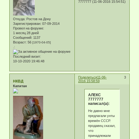
7777777 (11-06-2016 15:54:51)
Откуда:
Ростов на Дону
Зарегистрирован
: 07-09-2014
Провел на форуме:
1 месяц 28 дней
Сообщений:
1137
Возраст:
56
[1970-04-05]
.:
Последний визит:
10-10-2020 19:46:48
Поделиться
11-06-
3
НКВД
2016 15:58:59
Капитан
АЛЕКС
7777777
написал(а):
Не давно мне
предлагали унты
времён СССР.
продавец сказал,
что
принадлежали