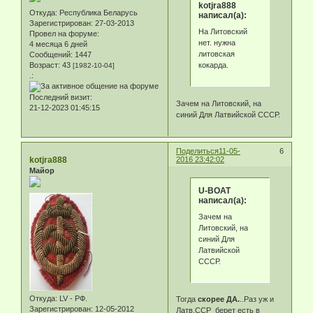
kotjra888
Откуда:
Республика Беларусь
написал(а):
Зарегистрирован
: 27-03-2013
На Литовский
Провел на форуме:
нет. нужна
4 месяца 6 дней
литовская
Сообщений:
1447
кокарда.
Возраст:
43
[1982-10-04]
.:
Последний визит:
Зачем на Литовский, на
21-12-2023 01:45:15
синий Для Латвийской СССР.
Поделиться
11-05-
6
kotjra888
2016 23:42:02
Майор
U-BOAT
написал(а):
Зачем на
Литовский, на
синий Для
Латвийской
СССР.
Откуда:
LV - РФ.
Тогда
скорее ДА.
..Раз уж и
Зарегистрирован
: 12-05-2012
Латв.ССР берет есть в