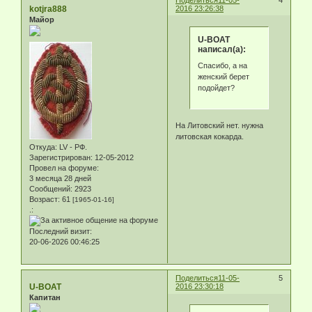
kotjra888
2016 23:26:38
Майор
U-BOAT
написал(а):
Спасибо, а на
женский берет
подойдет?
На Литовский нет. нужна
литовская кокарда.
Откуда:
LV - РФ.
Зарегистрирован
: 12-05-2012
Провел на форуме:
3 месяца 28 дней
Сообщений:
2923
Возраст:
61
[1965-01-16]
.:
Последний визит:
20-06-2026 00:46:25
Поделиться
11-05-
5
U-BOAT
2016 23:30:18
Капитан