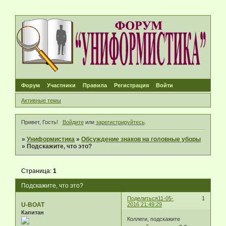
Форум
Участники
Правила
Регистрация
Войти
Активные темы
Привет, Гость!
Войдите
или
зарегистрируйтесь
.
»
Униформистика
»
Обсуждение знаков на головные уборы
»
Подскажите, что это?
Страница:
1
Подскажите, что это?
Поделиться
11-05-
1
U-BOAT
2016 21:49:29
Капитан
Коллеги, подскажите