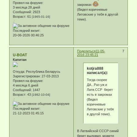
Провел на форуме:
закромах
3 месяца 28 дней
(Видел коричневые
Сообщений:
2923
Литовские у тебя в другой
Возраст:
61
[1965-01-16]
теме).
.:
Последний визит:
20-06-2026 00:46:25
Поделиться
11-05-
7
U-BOAT
2016 23:45:21
Капитан
kotjra888
Откуда:
Республика Беларусь
написал(а):
Зарегистрирован
: 27-03-2013
Тогда скорее
Провел на форуме:
ДА...Раз уж и
4 месяца 6 дней
Латв.ССР берет
Сообщений:
1447
есть в закромах
Возраст:
43
[1982-10-04]
.:
(Видел
коричневые
Последний визит:
Литовские у тебя
21-12-2023 01:45:15
в другой теме).
В Латвийской СССР синий
берет выложил, можете