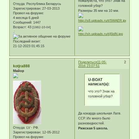
пожалуйста, что это? Знак на
Откуда:
Республика Беларусь
головной убор?
Зарегистрирован
: 27-03-2013
Размеры 35 мм на 10 мм.
Провел на форуме:
4 месяца 6 дней
Сообщений:
1447
Возраст:
43
[1982-10-04]
.:
Последний визит:
21-12-2023 01:45:15
Поделиться
11-05-
2
kotjra888
2016 23:07:51
Майор
U-BOAT
написал(а):
что это? Знак на
головной убор?
Да кокарда школьная Латв.
ССР. Их много было
разновидностей.
Откуда:
LV - РФ.
Рижская 5 школа.
Зарегистрирован
: 12-05-2012
Провел на форуме: