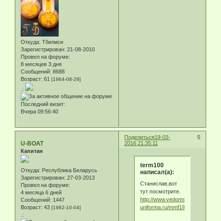
Откуда:
Тбилиси
Зарегистрирован
: 21-08-2010
Провел на форуме:
8 месяцев 3 дня
Сообщений:
8688
Возраст:
61
[1964-08-29]
.:
Последний визит:
Вчера 09:56:40
Поделиться
19-03-
5
U-BOAT
2016 21:35:11
Капитан
term100
Откуда:
Республика Беларусь
написал(а):
Зарегистрирован
: 27-03-2013
Станислав,вот
Провел на форуме:
тут посмотрите.
4 месяца 6 дней
http://www.vedomstva-
Сообщений:
1447
uniforma.ru/mmf1981/mmf1981.ht
Возраст:
43
[1982-10-04]
.: