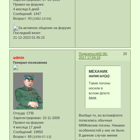
Провел на форуме:
4 месяца 6 дней
Сообщений:
1447
Возраст:
43
[1982-10-04]
.:
Последний визит:
21-12-2023 01:45:15
Поделиться
02-06-
20
admin
2017 17:04:19
Генерал-полковник
МЕХАНИК
написал(а):
Такие погоны
носили в
вспом.флоте
ВМФ.
Откуда:
СПБ
Вообще-то, во вспомфлоте
Зарегистрирован
: 10-11-2009
полагались обычные
Провел на форуме:
ММФовские погоны. Никаких
4 месяца 17 дней
особенностей у них не было.
Сообщений:
19850
В данном случае имеем
Возраст:
68
[1958-07-13]