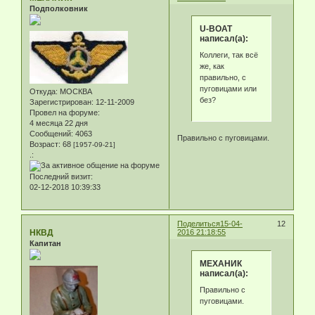
Подполковник
U-BOAT
написал(а):
Коллеги, так всё
же, как
правильно, с
пуговицами или
Откуда:
МОСКВА
без?
Зарегистрирован
: 12-11-2009
Провел на форуме:
4 месяца 22 дня
Сообщений:
4063
Правильно с пуговицами.
Возраст:
68
[1957-09-21]
.:
Последний визит:
02-12-2018 10:39:33
Поделиться
15-04-
12
НКВД
2016 21:18:55
Капитан
МЕХАНИК
написал(а):
Правильно с
пуговицами.