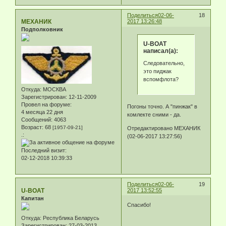
Поделиться
02-06-
18
МЕХАНИК
2017 13:26:48
Подполковник
U-BOAT
написал(а):
Следовательно,
это пиджак
вспомфлота?
Откуда:
МОСКВА
Зарегистрирован
: 12-11-2009
Провел на форуме:
Погоны точно. А "пинжак" в
4 месяца 22 дня
комлекте сними - да.
Сообщений:
4063
Возраст:
68
[1957-09-21]
Отредактировано МЕХАНИК
.:
(02-06-2017 13:27:56)
Последний визит:
02-12-2018 10:39:33
Поделиться
02-06-
19
U-BOAT
2017 13:52:55
Капитан
Спасибо!
Откуда:
Республика Беларусь
Зарегистрирован
: 27-03-2013