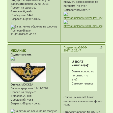
Откуда:
Республика Беларусь
предмет. Возник вопрос по
Зарегистрирован
: 27-03-2013
погонам: что это?
Провел на форуме:
Самодеятельность?
4 месяца 6 дней
Сообщений:
1447
Возраст:
43
[1982-10-04]
.:
Последний визит:
21-12-2023 01:45:15
Поделиться
02-06-
16
МЕХАНИК
2017 12:23:47
Подполковник
U-BOAT
написал(а):
Возник вопрос по
погонам: что
это?
Самодеятельность?
Откуда:
МОСКВА
Зарегистрирован
: 12-11-2009
Провел на форуме:
4 месяца 22 дня
С чего Вы взяли? Такие
Сообщений:
4063
погоны носили в вспом.флоте
Возраст:
68
[1957-09-21]
ВМФ.
.:
Отредактировано МЕХАНИК