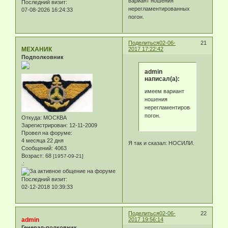
вариант ношения
Последний визит:
нерегламентированных
07-08-2026 16:24:33
погон.
Поделиться
02-06-
21
МЕХАНИК
2017 17:22:42
Подполковник
admin
написал(а):
имеем вариант
ношения
нерегламентированных
погон.
Откуда:
МОСКВА
Зарегистрирован
: 12-11-2009
Провел на форуме:
4 месяца 22 дня
Я так и сказал: НОСИЛИ.
Сообщений:
4063
Возраст:
68
[1957-09-21]
.:
Последний визит:
02-12-2018 10:39:33
Поделиться
02-06-
22
admin
2017 19:56:14
Генерал-полковник