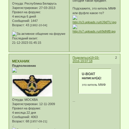
сегодня такой предмет.
Откуда:
Республика Беларусь
Зарегистрирован
: 27-03-2013
Подскажите, это китель ММФ
Провел на форуме:
или фуфло какое-то?
4 месяца 6 дней
Сообщений:
1447
Возраст:
43
[1982-10-04]
.:
Последний визит:
21-12-2023 01:45:15
Поделиться
19-03-
2
МЕХАНИК
2016 19:07:18
Подполковник
U-BOAT
написал(а):
это китель ММФ
Откуда:
МОСКВА
...
Зарегистрирован
: 12-11-2009
Провел на форуме:
4 месяца 22 дня
Сообщений:
4063
Возраст:
68
[1957-09-21]
.: