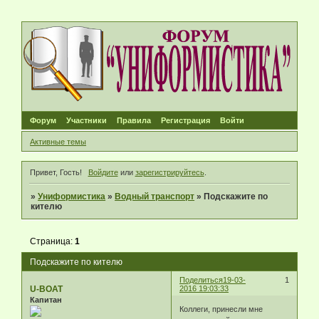
Форум
Участники
Правила
Регистрация
Войти
Активные темы
Привет, Гость!
Войдите
или
зарегистрируйтесь
.
»
Униформистика
»
Водный транспорт
»
Подскажите по
кителю
Страница:
1
Подскажите по кителю
Поделиться
19-03-
1
U-BOAT
2016 19:03:33
Капитан
Коллеги, принесли мне