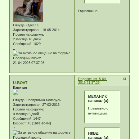
Однозначно!
Откуда:
Одесса
Зарегистрирован
: 18-05-2014
Провел на форуме:
2 месяца 18 дней
Сообщений:
1029
.:
Последний визит:
21-04-2026 07:37:08
Поделиться
15-04-
13
U-BOAT
2016 21:37:23
Капитан
МЕХАНИК
Откуда:
Республика Беларусь
написал(а):
Зарегистрирован
: 27-03-2013
Правильно с
Провел на форуме:
пуговицами.
4 месяца 6 дней
Сообщений:
1447
Возраст:
43
[1982-10-04]
.:
НКВД
Последний визит:
написал(а):