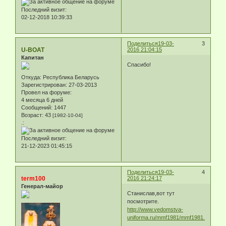
Последний визит:
02-12-2018 10:39:33
Поделиться
19-03-
3
U-BOAT
2016 21:04:15
Капитан
Спасибо!
Откуда:
Республика Беларусь
Зарегистрирован
: 27-03-2013
Провел на форуме:
4 месяца 6 дней
Сообщений:
1447
Возраст:
43
[1982-10-04]
.:
Последний визит:
21-12-2023 01:45:15
Поделиться
19-03-
4
term100
2016 21:24:17
Генерал-майор
Станислав,вот тут
посмотрите.
http://www.vedomstva-
uniforma.ru/mmf1981/mmf1981.html