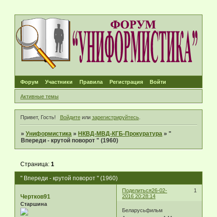
Форум
Участники
Правила
Регистрация
Войти
Активные темы
Привет, Гость!
Войдите
или
зарегистрируйтесь
.
»
Униформистика
»
НКВД-МВД-КГБ-Прокуратура
»
"
Впереди - крутой поворот " (1960)
Страница:
1
" Впереди - крутой поворот " (1960)
Поделиться
26-02-
1
Чертков91
2016 20:28:14
Старшина
Беларусьфильм