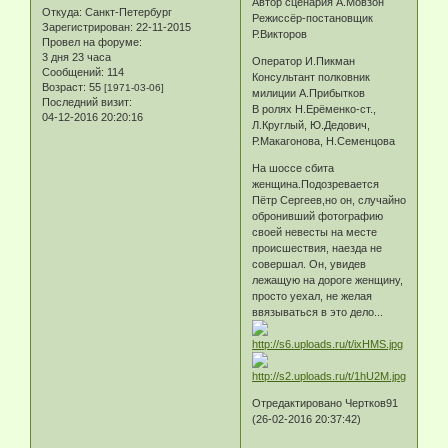
Автор сценария А.Мовзон
Откуда:
Санкт-Петербург
Режиссёр-постановщик
Зарегистрирован
: 22-11-2015
Р.Викторов
Провел на форуме:
3 дня 23 часа
Оператор И.Пикман
Сообщений:
114
Консультант полковник
Возраст:
55
[1971-03-06]
милиции А.Прибытков
Последний визит:
В ролях Н.Ерёменко-ст.,
04-12-2016 20:20:16
Л.Круглый, Ю.Дедович,
Р.Макагонова, Н.Семенцова
На шоссе сбита
женщина.Подозревается
Пётр Сергеев,но он, случайно
обронивший фотографию
своей невесты на месте
происшествия, наезда не
совершал. Он, увидев
лежащую на дороге женщину,
просто уехал, не желая
ввязываться в это дело...
Отредактировано Чертков91
(26-02-2016 20:37:42)