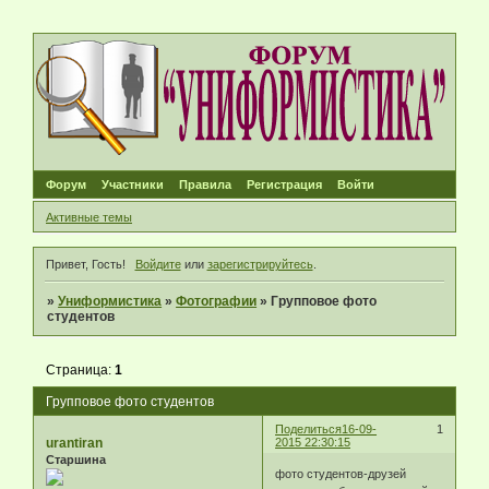
Форум
Участники
Правила
Регистрация
Войти
Активные темы
Привет, Гость!
Войдите
или
зарегистрируйтесь
.
»
Униформистика
»
Фотографии
»
Групповое фото
студентов
Страница:
1
Групповое фото студентов
Поделиться
16-09-
1
urantiran
2015 22:30:15
Старшина
фото студентов-друзей