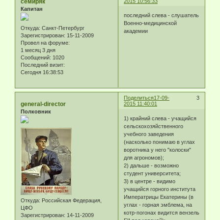
семиряк
2015 10:56:33
Капитан
последний слева - слушатель
Военно-медицинской
Откуда:
Санкт-Петербург
академии
Зарегистрирован
: 15-11-2009
Провел на форуме:
1 месяц 3 дня
Сообщений:
1020
Последний визит:
Сегодня 16:38:53
Поделиться
17-09-
3
general-director
2015 11:40:01
Полковник
1) крайний слева - учащийся
сельскохозяйственного
учебного заведения
(насколько понимаю в углах
воротника у него "колоски"
для агрономов);
2) дальше - возможно
студент университета;
3) в центре - видимо
учащийся горного института
Императрицы Екатерины (в
Откуда:
Российская Федерация,
углах - горная эмблема, на
ЦФО
котр-погонах видится вензель
Зарегистрирован
: 14-11-2009