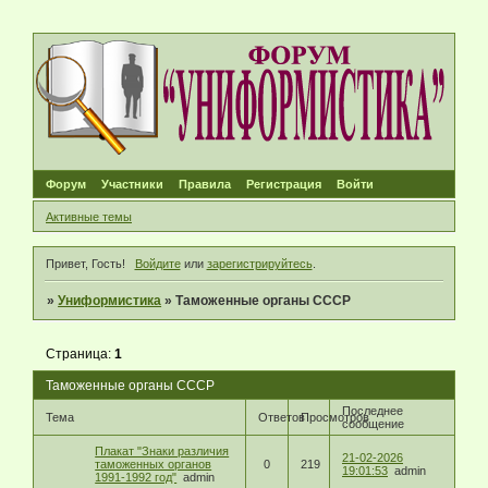
Форум
Участники
Правила
Регистрация
Войти
Активные темы
Привет, Гость!
Войдите
или
зарегистрируйтесь
.
»
Униформистика
»
Таможенные органы СССР
Страница:
1
Таможенные органы СССР
Последнее
Тема
Ответов
Просмотров
сообщение
Плакат "Знаки различия
21-02-2026
таможенных органов
0
219
19:01:53
admin
1991-1992 год"
admin