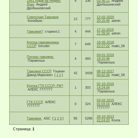
1951 годов на Яндекс
4
336
03:36:12
Андрей
Дзен
Андрей
Дробышевский
Дробышевский
Советская Таможня
12-02-2020
12
777
Копейкин
20:15:45
admin
17-11-2019
Таможня?
стармос1
4
444
21:39:34
admin
Куртка таможенника
18-05-2018
7
649
СССР
Intruder
22:27:22
maikl_58
04-01-2018
Погоны таможни.
4
460
19:15:46
Парамоша
Парамоша
Таможня СССР
Гоцман
08-12-2017
42
3439
Давид Маркович
[
1
2
]
00:02:28
maikl_58
02-10-2016
Куртка ГТК СССР- РФ?
1
303
14:24:04
АЛЕКС 7777777
Парамоша
03-02-2015
ГТК СССР
АЛЕКС
0
324
01:04:16
АЛЕКС
7777777
7777777
26-10-2013
Таможня.
ASC
[
1
2
3
]
85
5286
22:24:20
Kosta
Страница:
1