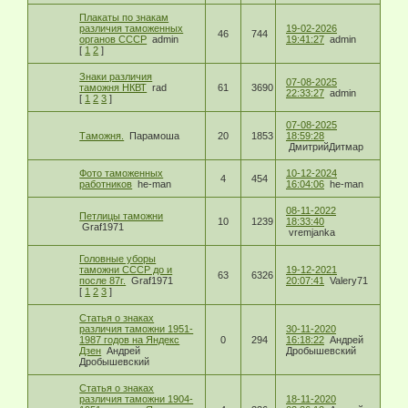
Плакаты по знакам
различия таможенных
19-02-2026
46
744
органов СССР
admin
19:41:27
admin
[
1
2
]
Знаки различия
07-08-2025
таможня НКВТ
rad
61
3690
22:33:27
admin
[
1
2
3
]
07-08-2025
Таможня.
Парамоша
20
1853
18:59:28
ДмитрийДитмар
Фото таможенных
10-12-2024
4
454
работников
he-man
16:04:06
he-man
08-11-2022
Петлицы таможни
10
1239
18:33:40
Graf1971
vremjanka
Головные уборы
таможни СССР до и
19-12-2021
63
6326
после 87г.
Graf1971
20:07:41
Valery71
[
1
2
3
]
Статья о знаках
различия таможни 1951-
30-11-2020
1987 годов на Яндекс
0
294
16:18:22
Андрей
Дзен
Андрей
Дробышевский
Дробышевский
Статья о знаках
различия таможни 1904-
18-11-2020