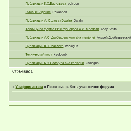
Публикации К.С.Васильева
polygon
Готовые издания
Rokannon
Публикации А. Орлова (Dwalin)
Dwalin
Таблицы по форме РИФ Кузнецова А.И. в печати
Andy Smith
Публикации А.С. Дробышевского aka mentonet
Андрей Дробышевски
Публикации Ю.Г.Маслака
ksologub
Технический пост
ksologub
Публикации К.Н.Сологуба aka ksologub
ksologub
Страница:
1
»
Униформистика
»
Печатные работы участников форума