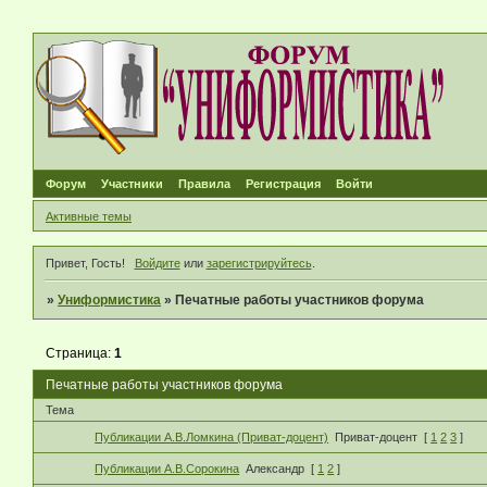
Форум
Участники
Правила
Регистрация
Войти
Активные темы
Привет, Гость!
Войдите
или
зарегистрируйтесь
.
»
Униформистика
»
Печатные работы участников форума
Страница:
1
Печатные работы участников форума
Тема
Публикации А.В.Ломкина (Приват-доцент)
Приват-доцент
[
1
2
3
]
Публикации А.В.Сорокина
Александр
[
1
2
]