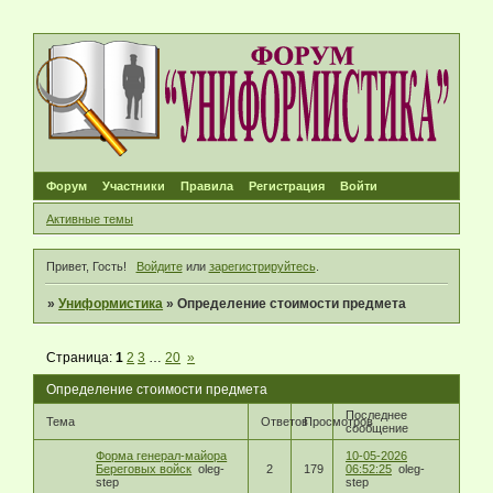
Форум
Участники
Правила
Регистрация
Войти
Активные темы
Привет, Гость!
Войдите
или
зарегистрируйтесь
.
»
Униформистика
»
Определение стоимости предмета
Страница:
1
2
3
…
20
»
Определение стоимости предмета
Последнее
Тема
Ответов
Просмотров
сообщение
Форма генерал-майора
10-05-2026
Береговых войcк
oleg-
2
179
06:52:25
oleg-
step
step