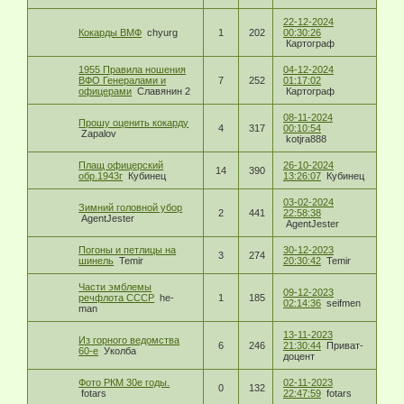
22-12-2024
Кокарды ВМФ
chyurg
1
202
00:30:26
Картограф
1955 Правила ношения
04-12-2024
ВФО Генералами и
7
252
01:17:02
офицерами
Славянин 2
Картограф
08-11-2024
Прошу оценить кокарду
4
317
00:10:54
Zapalov
kotjra888
Плащ офицерский
26-10-2024
14
390
обр.1943г
Кубинец
13:26:07
Кубинец
03-02-2024
Зимний головной убор
2
441
22:58:38
AgentJester
AgentJester
Погоны и петлицы на
30-12-2023
3
274
шинель
Temir
20:30:42
Temir
Части эмблемы
09-12-2023
речфлота СССР
he-
1
185
02:14:36
seifmen
man
13-11-2023
Из горного ведомства
6
246
21:30:44
Приват-
60-е
Уколба
доцент
Фото РКМ 30е годы.
02-11-2023
0
132
fotars
22:47:59
fotars