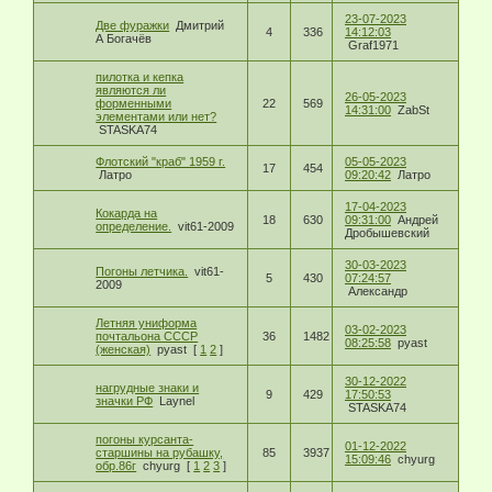
23-07-2023
Две фуражки
Дмитрий
4
336
14:12:03
А Богачёв
Graf1971
пилотка и кепка
являются ли
26-05-2023
форменными
22
569
14:31:00
ZabSt
элементами или нет?
STASKA74
Флотский "краб" 1959 г.
05-05-2023
17
454
Латро
09:20:42
Латро
17-04-2023
Кокарда на
18
630
09:31:00
Андрей
определение.
vit61-2009
Дробышевский
30-03-2023
Погоны летчика.
vit61-
5
430
07:24:57
2009
Александр
Летняя униформа
03-02-2023
почтальона СССР
36
1482
08:25:58
pyast
(женская)
pyast
[
1
2
]
30-12-2022
нагрудные знаки и
9
429
17:50:53
значки РФ
Laynel
STASKA74
погоны курсанта-
01-12-2022
старшины на рубашку,
85
3937
15:09:46
chyurg
обр.86г
chyurg
[
1
2
3
]