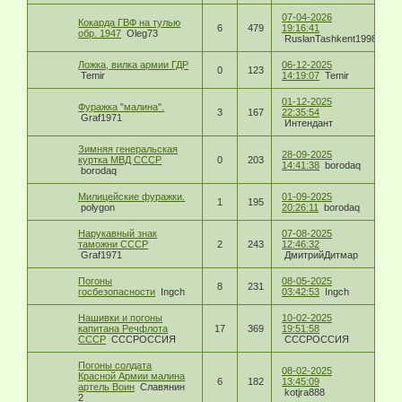
07-04-2026
Кокарда ГВФ на тулью
6
479
19:16:41
обр. 1947
Oleg73
RuslanTashkent1998
Ложка, вилка армии ГДР
06-12-2025
0
123
Temir
14:19:07
Temir
01-12-2025
Фуражка "малина".
3
167
22:35:54
Graf1971
Интендант
Зимняя генеральская
28-09-2025
куртка МВД СССР
0
203
14:41:38
borodaq
borodaq
Милицейские фуражки.
01-09-2025
1
195
polygon
20:26:11
borodaq
Нарукавный знак
07-08-2025
таможни СССР
2
243
12:46:32
Graf1971
ДмитрийДитмар
Погоны
08-05-2025
8
231
госбезопасности
Ingch
03:42:53
Ingch
Нашивки и погоны
10-02-2025
капитана Речфлота
17
369
19:51:58
СССР
СССРОССИЯ
СССРОССИЯ
Погоны солдата
08-02-2025
Красной Армии малина
6
182
13:45:09
артель Воин
Славянин
kotjra888
2