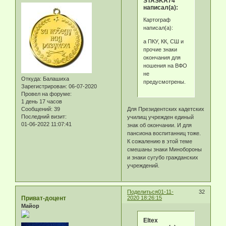
STASKA74
написал(а):
Картограф
написал(а):
а ПКУ, КК, СШ и
прочие знаки
окончания для
ношения на ВФО
не
Откуда:
Балашиха
предусмотрены.
Зарегистрирован
: 06-07-2020
Провел на форуме:
1 день 17 часов
Сообщений:
39
Для Президентских кадетских
Последний визит:
училищ учрежден единый
01-06-2022 11:07:41
знак об окончании. И для
пансиона воспитанниц тоже.
К сожалению в этой теме
смешаны знаки Минобороны
и знаки сугубо гражданских
учреждений.
Поделиться
01-11-
32
Приват-доцент
2020 18:26:15
Майор
Eltex