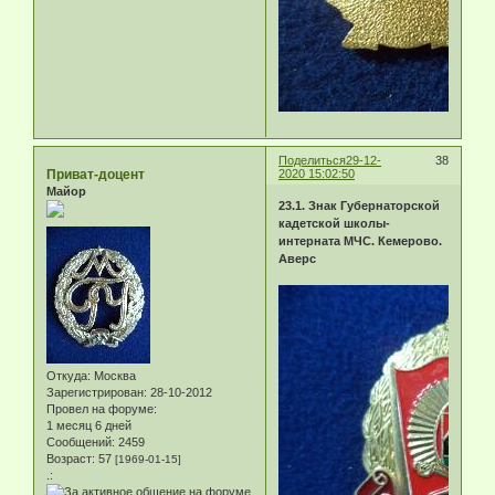
Поделиться
29-12-
38
Приват-доцент
2020 15:02:50
Майор
23.1. Знак Губернаторской
кадетской школы-
интерната МЧС. Кемерово.
Аверс
Откуда:
Москва
Зарегистрирован
: 28-10-2012
Провел на форуме:
1 месяц 6 дней
Сообщений:
2459
Возраст:
57
[1969-01-15]
.: