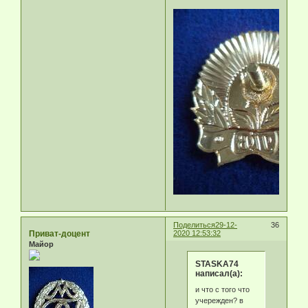
Поделиться
29-12-
36
Приват-доцент
2020 12:53:32
Майор
STASKA74
написал(а):
и что c того что
учережден? в