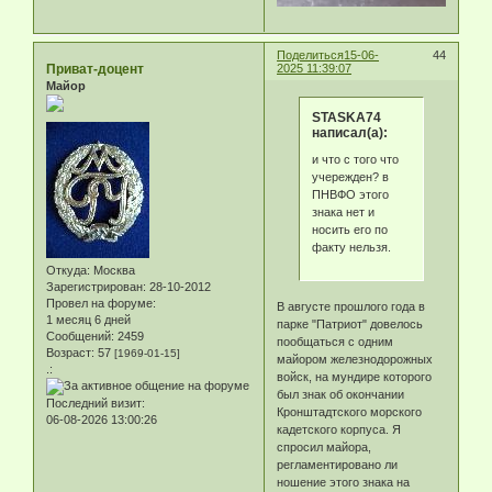
Поделиться
15-06-
44
Приват-доцент
2025 11:39:07
Майор
STASKA74
написал(а):
и что c того что
учережден? в
ПНВФО этого
знака нет и
носить его по
факту нельзя.
Откуда:
Москва
Зарегистрирован
: 28-10-2012
Провел на форуме:
В августе прошлого года в
1 месяц 6 дней
парке "Патриот" довелось
Сообщений:
2459
пообщаться с одним
Возраст:
57
[1969-01-15]
майором железнодорожных
.:
войск, на мундире которого
был знак об окончании
Последний визит:
Кронштадтского морского
06-08-2026 13:00:26
кадетского корпуса. Я
спросил майора,
регламентировано ли
ношение этого знака на