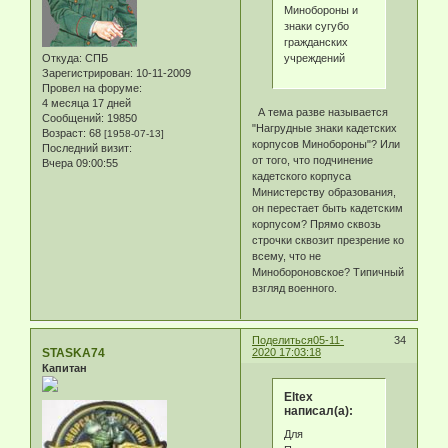
Минобороны и
знаки сугубо
гражданских
учреждений
Откуда:
СПБ
Зарегистрирован
: 10-11-2009
Провел на форуме:
4 месяца 17 дней
А тема разве называется
Сообщений:
19850
"Нагрудные знаки кадетских
Возраст:
68
[1958-07-13]
корпусов Минобороны"? Или
Последний визит:
от того, что подчинение
Вчера 09:00:55
кадетского корпуса
Министерству образования,
он перестает быть кадетским
корпусом? Прямо сквозь
строчки сквозит презрение ко
всему, что не
Минобороновское? Типичный
взгляд военного.
Поделиться
05-11-
34
STASKA74
2020 17:03:18
Капитан
Eltex
написал(а):
Для