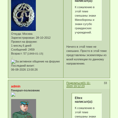
написал(а):
К сожалению в
этой теме
смешаны знаки
Минобороны и
знаки сугубо
гражданских
учреждений.
Откуда:
Москва
Зарегистрирован
: 28-10-2012
Провел на форуме:
1 месяц 6 дней
Ничего в этой теме не
Сообщений:
2459
смешано. Просто в этой теме
Возраст:
57
[1969-01-15]
представлены экземпляры из
.:
моей коллекции по данному
направлению.
Последний визит:
06-08-2026 13:00:26
Поделиться
01-11-
33
admin
2020 19:12:23
Генерал-полковник
Eltex
написал(а):
К сожалению в
этой теме
смешаны знаки