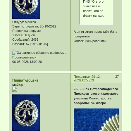
ПНВФО этого
знака нет и
носить его по
факту нельзя.
Откуда:
Москва
Зарегистрирован
: 28-10-2012
Провел на форуме:
А он от этого перестаёт быть
1 месяц 6 дней
предметом
Сообщений:
2459
коллекционирования?
Возраст:
57
[1969-01-15]
.:
Последний визит:
06-08-2026 13:00:26
Поделиться
29-12-
37
Приват-доцент
2020 12:58:29
Майор
22.1. Знак Петрозаводского
Президентского кадетского
училища Министерства
обороны РФ. Аверс