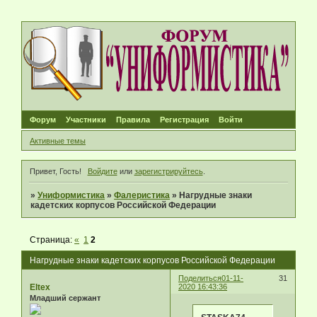
Форум
Участники
Правила
Регистрация
Войти
Активные темы
Привет, Гость!
Войдите
или
зарегистрируйтесь
.
»
Униформистика
»
Фалеристика
»
Нагрудные знаки
кадетских корпусов Российской Федерации
Страница:
«
1
2
Нагрудные знаки кадетских корпусов Российской Федерации
Поделиться
01-11-
31
Eltex
2020 16:43:36
Младший сержант