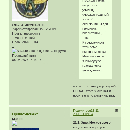
Президентских
кадетских
училищ
учрежден единый
знак об
окончании. И для
Откуда:
Иркутская обл.
пансиона
Зарегистрирован
: 15-12-2009
воспитанниц
Провел на форуме:
тоже.
1 месяц 9 дней
Сообщений:
1914
К сожалению в
.:
этой теме
смешаны знаки
Последний визит:
Минобороны и
05-08-2026 14:10:16
знаки сугубо
гражданских
учреждений.
и что c того что учережден? в
ПНВФО этого знака нет и
носить его по факту нельзя.
Поделиться
15-11-
35
Приват-доцент
2020 14:09:04
Майор
21.1. Знак Московского
кадетского корпуса