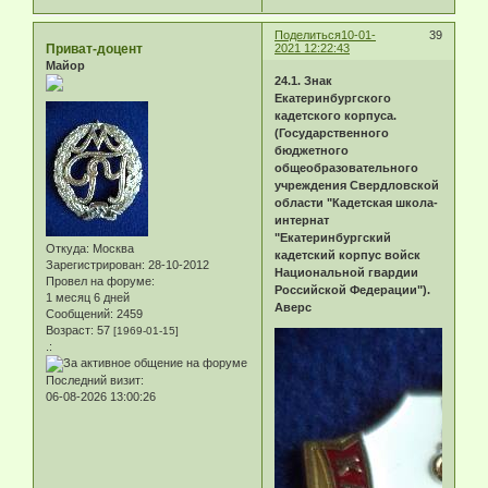
Поделиться
10-01-
39
Приват-доцент
2021 12:22:43
Майор
24.1. Знак
Екатеринбургского
кадетского корпуса.
(Государственного
бюджетного
общеобразовательного
учреждения Свердловской
области "Кадетская школа-
интернат
"Екатеринбургский
Откуда:
Москва
кадетский корпус войск
Зарегистрирован
: 28-10-2012
Национальной гвардии
Провел на форуме:
Российской Федерации").
1 месяц 6 дней
Аверс
Сообщений:
2459
Возраст:
57
[1969-01-15]
.:
Последний визит:
06-08-2026 13:00:26