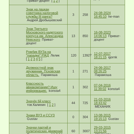
Приват-доцент
[
1
2
]
Знак на лацкан
советника налоговой
24-08-2024
3
258
службы III ранга?
16:45:10
he-man
Андрей Дробышевский
Знак Третьего
Московского кадетского
16-08-2023
корпуса им. Александра
13
850
14:06:13
Приват-
Невского
Приват-
доцент
доцент
Ромбик ВУЗа на
12-07-2017
"парадке" РЖД
Лелик
120
13927
18:21:15
igornk
[
1
2
3
4
5
]
Должностной знак
24-06-2017
дружинник. Псковская
1
271
08:26:25
область.
Парамоша
Парамоша
Классность
07-04-2016
авиакомпании? Ищу
1
302
11:39:02
konsta4
информацию.
konsta4
21-03-2016
Значёк 6й класс
44
725
18:43:42
тов.Калинин
[
1
2
]
МЕХАНИК
Знаки ВУЗ и ССУЗ
13-08-2015
0
304
Gustav
19:15:13
Gustav
Значки партий и
29-03-2015
политических движений
60
3007
13:21:56