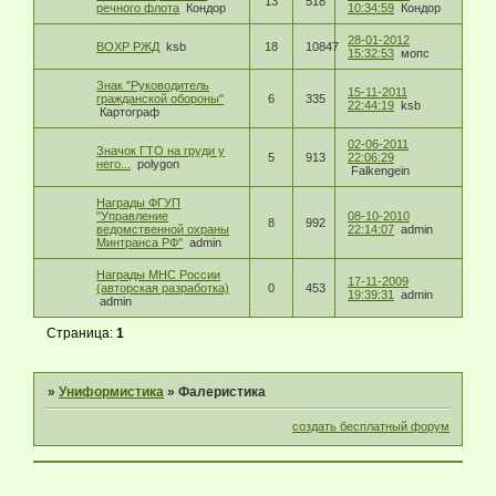
13
518
речного флота
Кондор
10:34:59
Кондор
28-01-2012
ВОХР РЖД
ksb
18
10847
15:32:53
мопс
Знак "Руководитель
15-11-2011
гражданской обороны"
6
335
22:44:19
ksb
Картограф
02-06-2011
Значок ГТО на груди у
5
913
22:06:29
него...
polygon
Falkengein
Награды ФГУП
"Управление
08-10-2010
8
992
ведомственной охраны
22:14:07
admin
Минтранса РФ"
admin
Награды МНС России
17-11-2009
(авторская разработка)
0
453
19:39:31
admin
admin
Страница:
1
»
Униформистика
»
Фалеристика
создать бесплатный форум