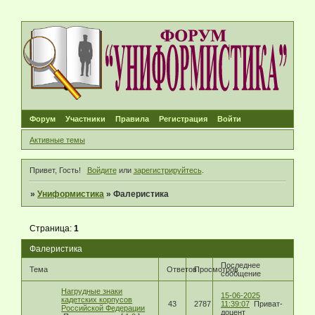
Форум
Участники
Правила
Регистрация
Войти
Активные темы
Привет, Гость!
Войдите
или
зарегистрируйтесь
.
»
Униформистика
»
Фалеристика
Страница:
1
Фалеристика
Последнее
Тема
Ответов
Просмотров
сообщение
Нагрудные знаки
15-06-2025
кадетских корпусов
43
2787
11:39:07
Приват-
Российской Федерации
доцент