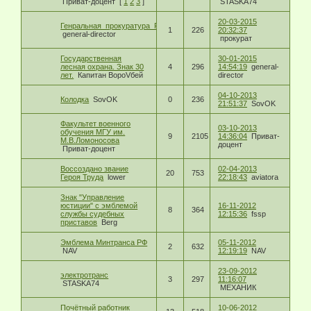
Приват-доцент
[
1
2
3
]
STASKA74
20-03-2015
Генральная_прокуратура_России_учредила_Медаль_имени_Руденко
1
226
20:32:37
general-director
прокурат
Государственная
30-01-2015
лесная охрана. Знак 30
4
296
14:54:19
general-
лет.
Капитан ВороVбей
director
04-10-2013
Колодка
SovOK
0
236
21:51:37
SovOK
Факультет военного
03-10-2013
обучения МГУ им.
9
2105
14:36:04
Приват-
М.В.Ломоносова
доцент
Приват-доцент
Воссоздано звание
02-04-2013
20
753
Героя Труда
lower
22:18:43
aviatora
Знак "Управление
юстиции" с эмблемой
16-11-2012
8
364
службы судебных
12:15:36
fssp
приставов
Berg
Эмблема Минтранса РФ
05-11-2012
2
632
NAV
12:19:19
NAV
23-09-2012
электротранс
3
297
11:16:07
STASKA74
МЕХАНИК
Почётный работник
10-06-2012