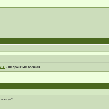
3 г.
»
Шеврон ВМФ военная
коллекции?