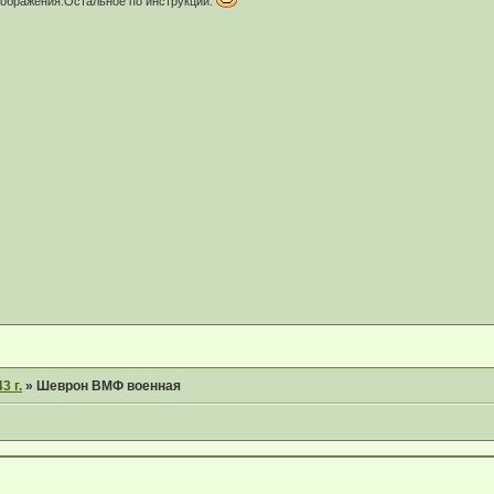
зображения.Остальное по инструкции.
3 г.
»
Шеврон ВМФ военная