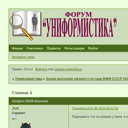
Форум
Участники
Правила
Регистрация
Войти
Активные темы
Привет, Гость!
Войдите
или
зарегистрируйтесь
.
»
Униформистика
»
Знаки различия личного состава ВМФ СССР 194
Страница:
1
Шеврон ВМФ военная
JUK
Поделиться
16-06-2015 08:41:50
Сержант
Подскажите что за шеврон у меня в 