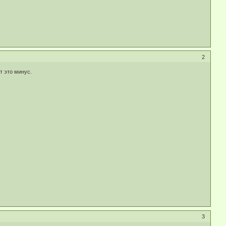
2
т это минус.
3