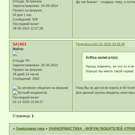
Откуда:
Астрахань
Да так бывает - создашь тему, а пот
Зарегистрирован
: 24-09-2014
Провел на форуме:
24 дня 1 час
Сообщений:
609
Последний визит:
28-05-2024 12:07:28
SA1963
Поделиться
21-01-2015 20:18:30
Майор
Anfisa написал(а):
Откуда:
РК
Зарегистрирован
: 20-05-2013
Прошу извинить, но что-то я не
Провел на форуме:
Хорошо бы иметь такой сервис 
28 дней 14 часов
Сообщений:
2902
.:
Пока Вы не достигли порога в 50 пол
Для данной группы введены некоторые
Последний визит:
03-12-2020 15:58:27
Страница:
1
»
Униформистика
»
УНИФОРМИСТИКА - ФОРУМ ЛЮБИТЕЛЕЙ АТРИ