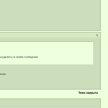
6
ь/удалить) в своём сообщении.
ения.
Тема закрыта