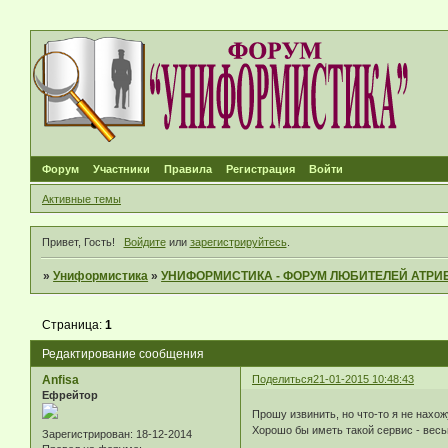
Форум
Участники
Правила
Регистрация
Войти
Активные темы
Привет, Гость!
Войдите
или
зарегистрируйтесь
.
»
Униформистика
»
УНИФОРМИСТИКА - ФОРУМ ЛЮБИТЕЛЕЙ АТРИ
Страница:
1
Редактирование сообщения
Anfisa
Поделиться
21-01-2015 10:48:43
Ефрейтор
Прошу извинить, но что-то я не нахож
Хорошо бы иметь такой сервис - весь
Зарегистрирован
: 18-12-2014