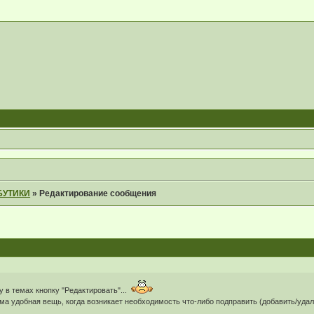
БУТИКИ
»
Редактирование сообщения
у в темах кнопку "Редактировать"...
ма удобная вещь, когда возникает необходимость что-либо подправить (добавить/уда