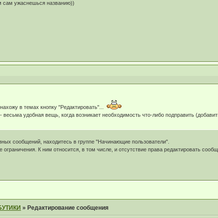
ом сам ужаснешься названию))
 нахожу в темах кнопку "Редактировать"...
- весьма удобная вещь, когда возникает необходимость что-либо подправить (добавит
езных сообщений, находитесь в группе "Начинающие пользователи".
 ограничения. К ним относится, в том числе, и отсутствие права редактировать сообщ
БУТИКИ
»
Редактирование сообщения