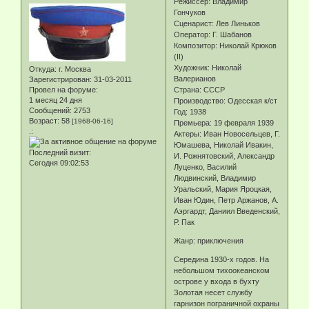
Режиссер: Владимир
Гончуков
Сценарист: Лев Линьков
Оператор: Г. Шабанов
Композитор: Николай Крюков
(II)
Художник: Николай
Откуда:
г. Москва
Валерианов
Зарегистрирован
: 31-03-2011
Провел на форуме:
Страна: СССР
1 месяц 24 дня
Производство: Одесская к/ст
Сообщений:
2753
Год: 1938
Возраст:
58
[1968-06-16]
Премьера: 19 февраля 1939
.:
Актеры: Иван Новосельцев, Г.
Юмашева, Николай Ивакин,
Последний визит:
И. Рожнятовский, Александр
Сегодня 09:02:53
Луценко, Василий
Людвинский, Владимир
Уральский, Мария Яроцкая,
Иван Юдин, Петр Аржанов, А.
Аэргардт, Даниил Введенский,
Р. Пак
Жанр: приключения
Середина 1930-х годов. На
небольшом тихоокеанском
острове у входа в бухту
Золотая несет службу
гарнизон пограничной охраны