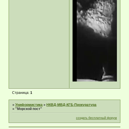
Страница:
1
»
Униформистика
»
НКВД-МВД-КГБ-Прокуратура
»
"Морской пост"
создать бесплатный форум