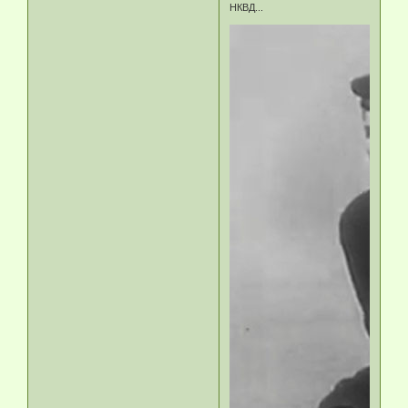
НКВД...