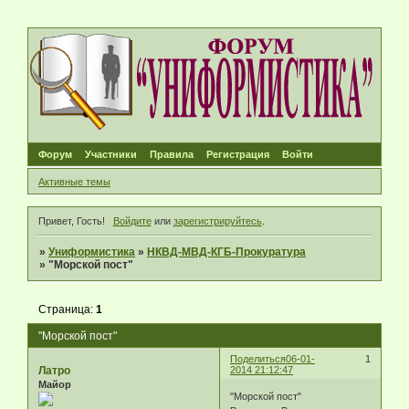
Форум
Участники
Правила
Регистрация
Войти
Активные темы
Привет, Гость!
Войдите
или
зарегистрируйтесь
.
»
Униформистика
»
НКВД-МВД-КГБ-Прокуратура
»
"Морской пост"
Страница:
1
"Морской пост"
Поделиться
06-01-
1
Латро
2014 21:12:47
Майор
"Морской пост"