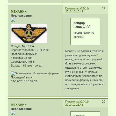
Поделиться
24-11-
19
МЕХАНИК
2010 10:16:42
Подполковник
Кондор
написал(а):
носить были не
должны
Откуда:
МОСКВА
Зарегистрирован
: 12-11-2009
Может и не должны, только я
Провел на форуме:
учился в одном здании с
4 месяца 22 дня
ними, да и мой двоюродный
Сообщений:
4063
брат закончил суд.мех.
Возраст:
68
[1957-09-21]
отделение этого техникума.
.:
Ну а в Речных училищах
(заведениях закрытого типа)
Последний визит:
носили же фланку с гюйсом,
02-12-2018 10:39:33
а техникум такое же учебное
заведение.
Поделиться
24-11-
20
МЕХАНИК
2010 10:21:48
Подполковник