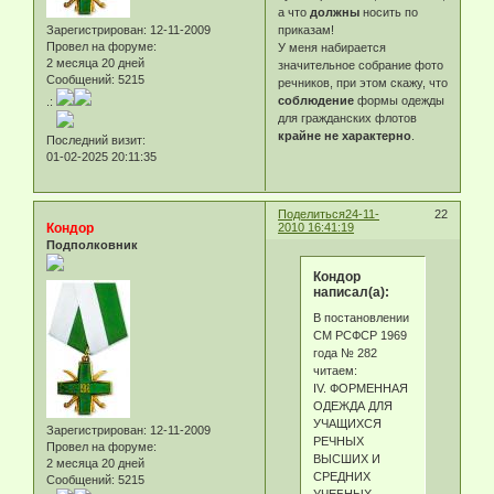
а что
должны
носить по
Зарегистрирован
: 12-11-2009
приказам!
Провел на форуме:
У меня набирается
2 месяца 20 дней
значительное собрание фото
Сообщений:
5215
речников, при этом скажу, что
соблюдение
формы одежды
.:
для гражданских флотов
крайне не характерно
.
Последний визит:
01-02-2025 20:11:35
Поделиться
24-11-
22
Кондор
2010 16:41:19
Подполковник
Кондор
написал(а):
В постановлении
СМ РСФСР 1969
года № 282
читаем:
IV. ФОРМЕННАЯ
ОДЕЖДА ДЛЯ
УЧАЩИХСЯ
Зарегистрирован
: 12-11-2009
РЕЧНЫХ
Провел на форуме:
ВЫСШИХ И
2 месяца 20 дней
СРЕДНИХ
Сообщений:
5215