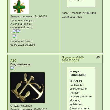
Казань, Москва, Куйбышев,
Зарегистрирован
: 12-11-2009
Семипалатинск
Провел на форуме:
2 месяца 20 дней
Сообщений:
5215
.:
Последний визит:
01-02-2025 20:11:35
Поделиться
24-11-
25
ASC
2010 20:36:09
Подполковник
Кондор
написал(а):
МЕХАНИК
написал(а):
сколько было
Речных
техникумовКазань,
Москва,
Куйбышев,
Откуда:
Кишинёв
Семипалатинск
Зарегистрирован
: 31-07-2010