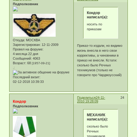
Подполковник
Кондор
написал(а):
носить по
приказам
Откуда:
МОСКВА
Зарегистрирован
: 12-11-2009
Приказ-то издали, но видимо
Провел на форуме:
жизнь внесла в него свои
4 месяца 22 дня
коррективы, а чиновники в
Сообщений:
4063
приказ не внесли. Кстати:
Возраст:
68
[1957-09-21]
сколько было Речных
.:
техникумов (только не
говорите про Чарджоусский)
Последний визит:
02-12-2018 10:39:33
Поделиться
24-11-
24
Кондор
2010 19:28:09
Подполковник
МЕХАНИК
написал(а):
сколько было
Речных
техникумов