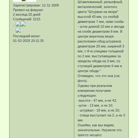
Штампованный, рельефный,
Зарегистрирован
: 12-11-2009
металлический, золотого
Провел на форуме:
цвета "Штурвал на якоре"
2 месяца 20 дней
высотой 43 мм, со скобой
Сообщений:
5215
диаметром 7 мм, ниже скобы
.:
- шток длиной 10 мм и звезда
на скобе диаметром 8 мм. В
Последний визит:
центре веретена якоря
01-02-2025 20:11:35
расположен обод штурвала
диаметром 20 мм, шириной 3
мм, с 8-ю спицами толщиной
по 2 мм, выступающими за
пределы обода на 3 мм, со
ступицей диаметром 6 мм в
центре обода."
Очевидно, что это она (см.
фото).
Однако при реальном
измерении получаем
следующее:
-высота - 47 мм, а не 43;
-шток - 13 мм, а не 10;
- штурвал - 18 мм, а не 20;
- спица выступает на 2, а не 3
мм.
Ошибки, как мы видим,
значительные. Неужели это
просто эксцесс