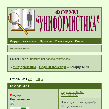
Форум
Участники
Правила
Регистрация
Войти
Активные темы
Привет, Гость!
Войдите
или
зарегистрируйтесь
.
»
Униформистика
»
Водный транспорт
»
Кокарда МРФ
Страница:
1
2
3
…
10
»
Кокарда МРФ
Поделиться
07-05-
1
Кондор
2010 16:21:58
Подполковник
Коллеги, вот такое чудо обр.
56 года появилось в