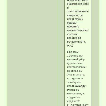
(судоводительского,
судомеханического
и
электромеханического
факультетов)
носят форму
одежды
среднего
начальствующего
состава
работников
речного флота.
(к.ц.)
При этом
эмблемы на
головной убор
курсантов в
постановлении
не описаны.
Значит ли это,
что курсанты
техникумов
носят
кокарду
младшего
начсостава, а
студенты -
среднего?
И что тогда носят