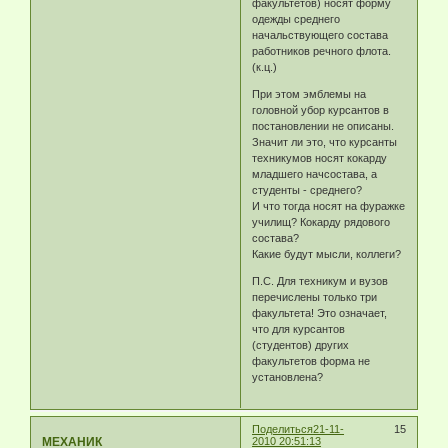
факультетов) носят форму
одежды среднего
начальствующего состава
работников речного флота.
(к.ц.)
При этом эмблемы на
головной убор курсантов в
постановлении не описаны.
Значит ли это, что курсанты
техникумов носят кокарду
младшего начсостава, а
студенты - среднего?
И что тогда носят на фуражке
училищ? Кокарду рядового
состава?
Какие будут мысли, коллеги?
П.С. Для техникум и вузов
перечислены только три
факультета! Это означает,
что для курсантов
(студентов) других
факультетов форма не
установлена?
Поделиться
21-11-
15
МЕХАНИК
2010 20:51:13