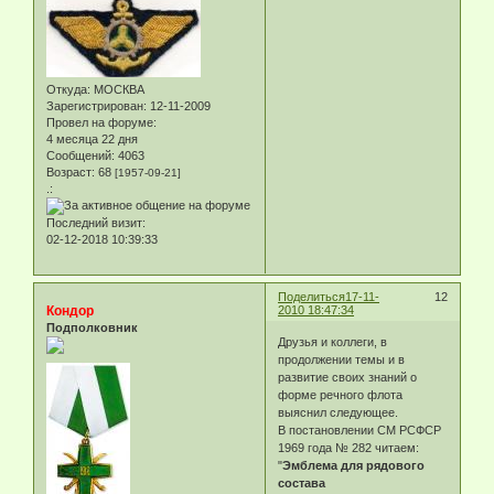
Откуда:
МОСКВА
Зарегистрирован
: 12-11-2009
Провел на форуме:
4 месяца 22 дня
Сообщений:
4063
Возраст:
68
[1957-09-21]
.:
Последний визит:
02-12-2018 10:39:33
Поделиться
17-11-
12
Кондор
2010 18:47:34
Подполковник
Друзья и коллеги, в
продолжении темы и в
развитие своих знаний о
форме речного флота
выяснил следующее.
В постановлении СМ РСФСР
1969 года № 282 читаем:
"
Эмблема для рядового
состава