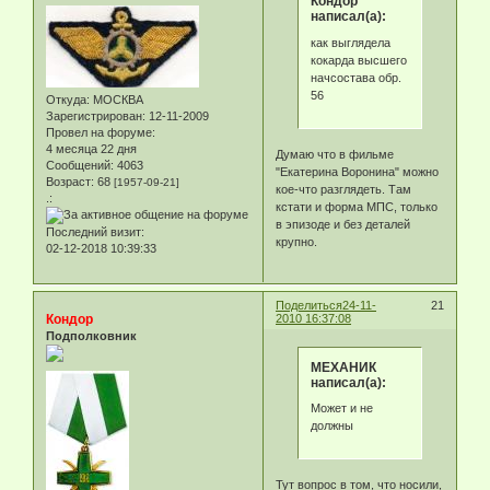
Кондор
написал(а):
как выглядела
кокарда высшего
начсостава обр.
56
Откуда:
МОСКВА
Зарегистрирован
: 12-11-2009
Провел на форуме:
4 месяца 22 дня
Думаю что в фильме
Сообщений:
4063
"Екатерина Воронина" можно
Возраст:
68
[1957-09-21]
кое-что разглядеть. Там
.:
кстати и форма МПС, только
в эпизоде и без деталей
Последний визит:
крупно.
02-12-2018 10:39:33
Поделиться
24-11-
21
Кондор
2010 16:37:08
Подполковник
МЕХАНИК
написал(а):
Может и не
должны
Тут вопрос в том, что носили,