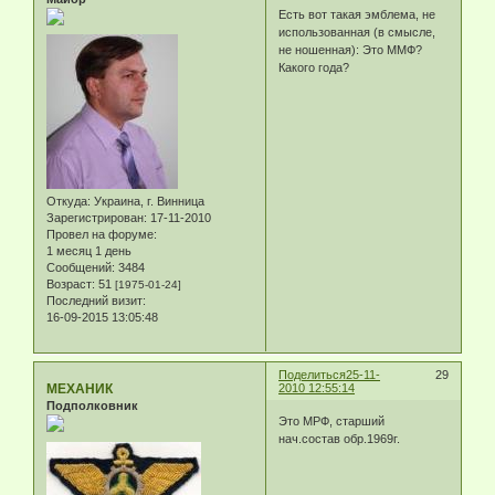
Есть вот такая эмблема, не
использованная (в смысле,
не ношенная): Это ММФ?
Какого года?
Откуда:
Украина, г. Винница
Зарегистрирован
: 17-11-2010
Провел на форуме:
1 месяц 1 день
Сообщений:
3484
Возраст:
51
[1975-01-24]
Последний визит:
16-09-2015 13:05:48
Поделиться
25-11-
29
МЕХАНИК
2010 12:55:14
Подполковник
Это МРФ, старший
нач.состав обр.1969г.