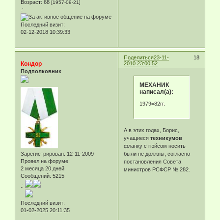
Возраст:
68
[1957-09-21]
.:
Последний визит:
02-12-2018 10:39:33
Поделиться
23-11-
18
Кондор
2010 23:00:52
Подполковник
МЕХАНИК
написал(а):
1979=82гг.
А в этих годах, Борис,
учащиеся
техникумов
фланку с гюйсом носить
Зарегистрирован
: 12-11-2009
были не должны, согласно
Провел на форуме:
постановления Совета
2 месяца 20 дней
министров РСФСР № 282.
Сообщений:
5215
.:
Последний визит:
01-02-2025 20:11:35