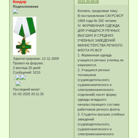
Кондор
2010 20:09:05
Подполковник
Коллеги, продолжая тему:
В постановлении СМ РСФСР
1969 года № 282 читаем:
IV. ФОРМЕННАЯ ОДЕЖДА
ДЛЯ УЧАЩИХСЯ РЕЧНЫХ
ВЫСШИХ И СРЕДНИХ
УЧЕБНЫХ ЗАВЕДЕНИЙ
МИНИСТЕРСТВА РЕЧНОГО
ФЛОТА РСФСР
1. Форменная одежда
Зарегистрирован
: 12-11-2009
учащихся речных училищ не
Провел на форуме:
изменяется.
2 месяца 20 дней
2. Учащиеся речных
Сообщений:
5215
техникумов
.:
(судоводительского,
судомеханического и
Последний визит:
электромеханического
01-02-2025 20:11:35
отделений) носят форму
одежды младшего
начальствующего состава
работников речного флота.
3. Студенты высших учебных
заведений
(судоводительского,
судомеханического и
электромеханического