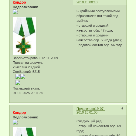
Кондор
2010 15:00:18
Подполковник
С крайними поступлениями
образовался вот такой ряд
эмблем:
- старший и средний
начсостав обр. 47 года;
- старший и средний
начсостав обр. 56 года (две);
- рядовой состав обр. 56 года.
Зарегистрирован
: 12-11-2009
Провел на форуме:
2 месяца 20 дней
Сообщений:
5215
.:
Последний визит:
01-02-2025 20:11:35
Поделиться
19-07-
6
Кондор
2010 15:01:05
Подполковник
Следующий ряд:
- старший начсостав обр. 69
года;
- средний начсостав обр. 69