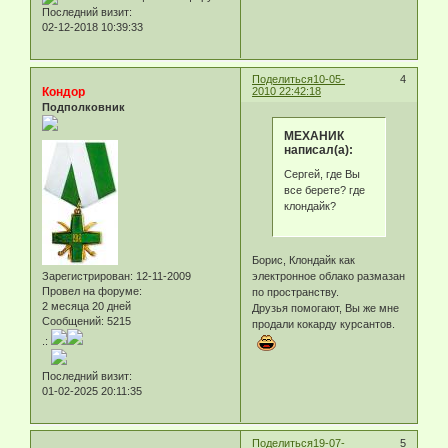
Последний визит:
02-12-2018 10:39:33
Поделиться
10-05-
4
Кондор
2010 22:42:18
Подполковник
МЕХАНИК
написал(а):
Сергей, где Вы
все берете? где
клондайк?
Борис, Клондайк как
Зарегистрирован
: 12-11-2009
электронное облако размазан
Провел на форуме:
по пространству.
2 месяца 20 дней
Друзья помогают, Вы же мне
Сообщений:
5215
продали кокарду курсантов.
.:
Последний визит:
01-02-2025 20:11:35
Поделиться
19-07-
5