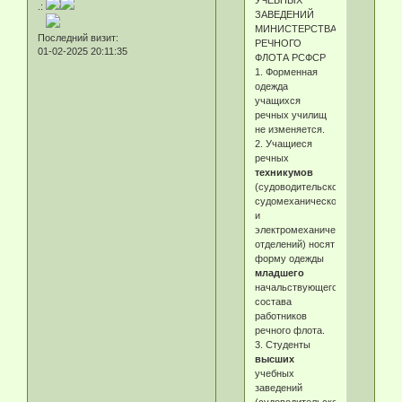
УЧЕБНЫХ
.:
ЗАВЕДЕНИЙ
МИНИСТЕРСТВА
Последний визит:
РЕЧНОГО
01-02-2025 20:11:35
ФЛОТА РСФСР
1. Форменная
одежда
учащихся
речных училищ
не изменяется.
2. Учащиеся
речных
техникумов
(судоводительского,
судомеханического
и
электромеханического
отделений) носят
форму одежды
младшего
начальствующего
состава
работников
речного флота.
3. Студенты
высших
учебных
заведений