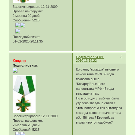
Зарегистрирован
: 12-11-2009
Провел на форуме:
2 месяца 20 дней
Сообщений:
5215
.:
Последний визит:
01-02-2025 20:11:35
Поделиться
24-09-
8
Кондор
2010 13:19:22
Подполковник
Коллеги, "кокарда" высшего
начсостава МРФ 69 года
показана выше.
"Кокарда" высшего
начсостава МРФ 47 года
выглядела так.
Но в 56 году с эмблем была
удалена звезда, в связи с
этим вопрос: А как выглядела
кокарда высшего начсостава
Зарегистрирован
: 12-11-2009
обр. 56 года? Кто-нибудь
Провел на форуме:
видел что-то подобное?
2 месяца 20 дней
Сообщений:
5215