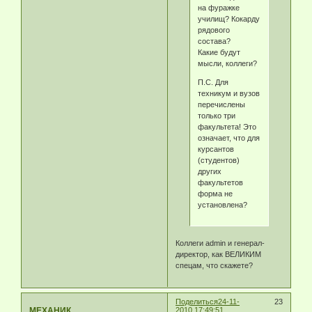
на фуражке
училищ? Кокарду
рядового
состава?
Какие будут
мысли, коллеги?
П.С. Для
техникум и вузов
перечислены
только три
факультета! Это
означает, что для
курсантов
(студентов)
других
факультетов
форма не
установлена?
Коллеги admin и генерал-
директор, как ВЕЛИКИМ
спецам, что скажете?
Поделиться
24-11-
23
МЕХАНИК
2010 17:49:51