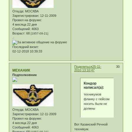
Откуда:
МОСКВА
Зарегистрирован
: 12-11-2009
Провел на форуме:
4 месяца 22 дня
Сообщений:
4063
Возраст:
68
[1957-09-21]
.:
Последний визит:
02-12-2018 10:39:33
Поделиться
25-11-
30
МЕХАНИК
2010 13:10:47
Подполковник
Кондор
написал(а):
техникумов
фланку с гюйсом
носить были не
должны
Откуда:
МОСКВА
Зарегистрирован
: 12-11-2009
Провел на форуме:
4 месяца 22 дня
Вот Казанский Речной
Сообщений:
4063
техникум.
Возраст:
68
[1957-09-21]