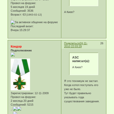
Провел на форуме:
5 месяцев 19 дней
Сообщений:
3536
А Киев?
Возраст:
63
[1963-02-12]
.:
Последний визит:
Вчера 15:29:37
Поделиться
24-11-
26
Кондор
2010 22:03:29
Подполковник
ASC
написал(а):
А Киев?
Я это техникум не застал.
Когда хотел поступать его
уже не было.
Зарегистрирован
: 12-11-2009
Тут будет правильно
Провел на форуме:
указывать года
2 месяца 20 дней
существования заведения.
Сообщений:
5215
.: