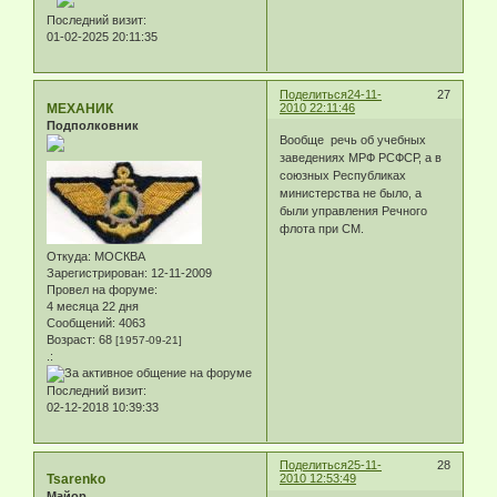
Последний визит:
01-02-2025 20:11:35
Поделиться
24-11-
27
МЕХАНИК
2010 22:11:46
Подполковник
Вообще речь об учебных
заведениях МРФ РСФСР, а в
союзных Республиках
министерства не было, а
были управления Речного
флота при СМ.
Откуда:
МОСКВА
Зарегистрирован
: 12-11-2009
Провел на форуме:
4 месяца 22 дня
Сообщений:
4063
Возраст:
68
[1957-09-21]
.:
Последний визит:
02-12-2018 10:39:33
Поделиться
25-11-
28
Tsarenko
2010 12:53:49
Майор