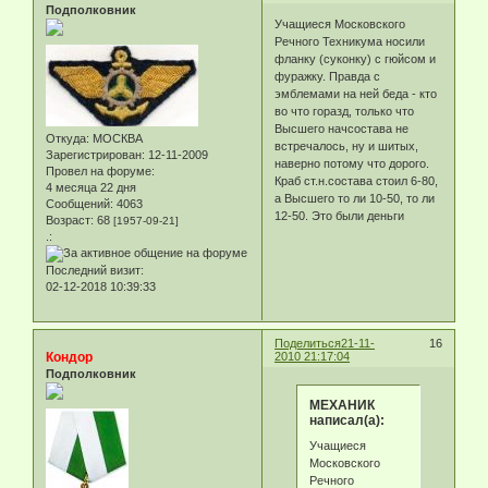
Подполковник
Учащиеся Московского
Речного Техникума носили
фланку (суконку) с гюйсом и
фуражку. Правда с
эмблемами на ней беда - кто
во что горазд, только что
Высшего начсостава не
Откуда:
МОСКВА
встречалось, ну и шитых,
Зарегистрирован
: 12-11-2009
наверно потому что дорого.
Провел на форуме:
Краб ст.н.состава стоил 6-80,
4 месяца 22 дня
а Высшего то ли 10-50, то ли
Сообщений:
4063
12-50. Это были деньги
Возраст:
68
[1957-09-21]
.:
Последний визит:
02-12-2018 10:39:33
Поделиться
21-11-
16
Кондор
2010 21:17:04
Подполковник
МЕХАНИК
написал(а):
Учащиеся
Московского
Речного