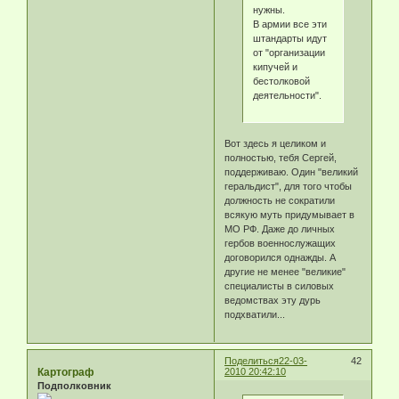
нужны.
В армии все эти
штандарты идут
от "организации
кипучей и
бестолковой
деятельности".
Вот здесь я целиком и
полностью, тебя Сергей,
поддерживаю. Один "великий
геральдист", для того чтобы
должность не сократили
всякую муть придумывает в
МО РФ. Даже до личных
гербов военнослужащих
договорился однажды. А
другие не менее "великие"
специалисты в силовых
ведомствах эту дурь
подхватили...
Поделиться
22-03-
42
Картограф
2010 20:42:10
Подполковник