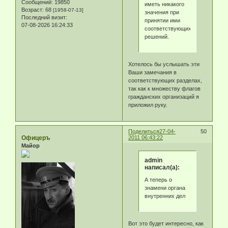
Сообщений:
19850
иметь никакого
Возраст:
68
[1958-07-13]
значения при
Последний визит:
принятии ими
07-08-2026 16:24:33
соответствующих
решений.
Хотелось бы услышать эти
Ваши замечания в
соответствующих разделах,
так как к множеству флагов
гражданских организаций я
приложил руку.
Поделиться
27-04-
50
Офицеръ
2011 06:43:22
Майор
admin
написал(а):
А теперь о
знамени органа
внутренних дел
Вот это будет интересно, как