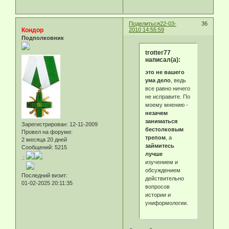
Поделиться
22-03-
36
Кондор
2010 14:55:59
Подполковник
trotter77
написал(а):
это не вашего
ума дело
, ведь
все равно ничего
не исправите. По
моему мнению -
незачем
заниматься
Зарегистрирован
: 12-11-2009
бестолковым
Провел на форуме:
трепом
, а
2 месяца 20 дней
займитесь
Сообщений:
5215
лучше
.:
изучением и
обсуждением
Последний визит:
действительно
01-02-2025 20:11:35
вопросов
истории и
униформологии.