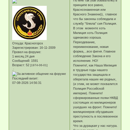
По мне так (как обывателю) в
принципе все равно,
Краснознаменная или
Красного Знамени)), главное
что бы законны соблюдала и
службу "блюла" сия Полиция.
В этом моменте хоть
Милиция хоть Полиция
одинаково хороша.
Переодевание,
Откуда:
Красногорск
переименование, новая
Зарегистрирован
: 16-11-2009
форма,...все фигня. Главное
Провел на форуме:
соблюдение Закона и его
1 месяц 24 дня
Сообщений:
1591
исполнение. НО!
Возраст:
52
[1974-06-01]
Помните!, как Наша Милиция
.:
в трудные годы нашего
государства защищала и
Последний визит:
оберегала наших-же родных,
07-08-2026 14:56:31
(и этим, не может похвалится
Полиция Российской
империи). Помните!
сформированные полки НКВД
состоящих из милиционеров
ушедших на фронт. Помните!
милиционеров обуздавших
преступность в послевоенное
время.
Что за дурацкая у нас натура.