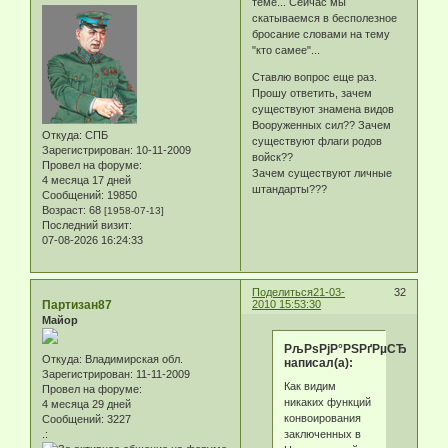
теме... Сейчас мы
скатываемся в бесполезное
бросание словами на тему
"кто самее"...
Ставлю вопрос еще раз.
Прошу ответить, зачем
существуют знамена видов
Вооруженных сил?? Зачем
Откуда:
СПБ
существуют флаги родов
Зарегистрирован
: 10-11-2009
войск??
Провел на форуме:
Зачем существуют личные
4 месяца 17 дней
штандарты???
Сообщений:
19850
Возраст:
68
[1958-07-13]
Последний визит:
07-08-2026 16:24:33
Поделиться
21-03-
32
Партизан87
2010 15:53:30
Майор
РљРѕРјР°РЅРґРµСЂ
Откуда:
Владимирская обл.
написал(а):
Зарегистрирован
: 11-11-2009
Как видим
Провел на форуме:
никаких функций
4 месяца 29 дней
конвоирования
Сообщений:
3227
заключенных в
.: