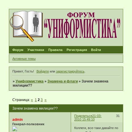
Форум
Участники
Правила
Регистрация
Войти
Активные темы
Привет, Гость!
Войдите
или
зарегистрируйтесь
.
»
Униформистика
»
Знамена и флаги
»
Зачем знамена
милиции??
Страница:
«
1
2
3
»
Зачем знамена милиции??
Поделиться
21-03-
31
admin
2010 15:49:10
Генерал-полковник
Коллеги, все-таки давайте по