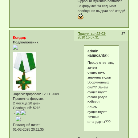
Суровый мужчина появился
на форуме! На седьмом
сообщении выдрал всё стадо!
Поделиться
22-03-
37
Кондор
2010 15:07:31
Подполковник
admin
написал(а):
Прошу ответить,
зачем
существуют
знамена видов
Вооруженных
сил?? Зачем
существуют
Зарегистрирован
: 12-11-2009
флаги родов
Провел на форуме:
войск??
2 месяца 20 дней
Зачем
Сообщений:
5215
существуют
.:
личные
штандарты???
Последний визит:
01-02-2025 20:11:35