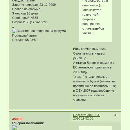
Откуда:
Казань
(не знаю, есть ли
Зарегистрирован
: 23-12-2009
они сейчас)...
Провел на форуме:
Мне кажется
3 месяца 16 дней
грамотный
Сообщений:
4688
подход к
Возраст:
59
[1966-08-27]
поощрению
.:
отличившейся
части...
Последний визит:
Сегодня 05:08:59
Есть сейчас вымпела.
Один из них в нашем
училище.
А статус Боевого знамени в
ВС немножко принизили в
2006 году:
"знамя" стали писать с
маленькой буквы (может это
правильно по правилам РЯ);
в ОВУ 2007 года вообще нет
положения о Боевом
знамени.
Поделиться
22-03-
41
admin
2010 19:52:08
Генерал-полковник