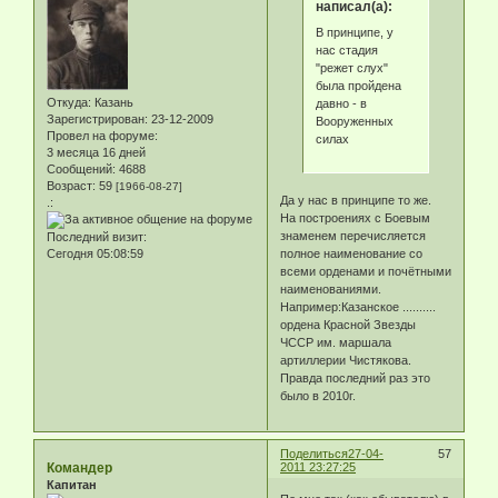
написал(а):
В принципе, у
нас стадия
"режет слух"
была пройдена
Откуда:
Казань
давно - в
Зарегистрирован
: 23-12-2009
Вооруженных
Провел на форуме:
силах
3 месяца 16 дней
Сообщений:
4688
Возраст:
59
[1966-08-27]
Да у нас в принципе то же.
.:
На построениях с Боевым
знаменем перечисляется
Последний визит:
полное наименование со
Сегодня 05:08:59
всеми орденами и почётными
наименованиями.
Например:Казанское ..........
ордена Красной Звезды
ЧССР им. маршала
артиллерии Чистякова.
Правда последний раз это
было в 2010г.
Поделиться
27-04-
57
Командер
2011 23:27:25
Капитан