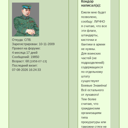
Кондор
написал(а):
Ежели мне будет
позволено,
сообщу: ЛИЧНО
я считаю, что все
эти флаги,
штандарты,
кисточки и
Откуда:
СПБ
Зарегистрирован
: 10-11-2009
бантики в армии
Провел на форуме:
не нужны.
4 месяца 17 дней
Для воинских
Сообщений:
19850
частей (не
Возраст:
68
[1958-07-13]
подразделений)
Последний визит:
содержащихся
07-08-2026 16:24:33
по отдельному
штату
существуют
Боевые Знамёна!
Всё остального
от лукавого!
Тем более
считаю, что
гражданским
организациям
типа
прокуратуры или
таможни стяги не