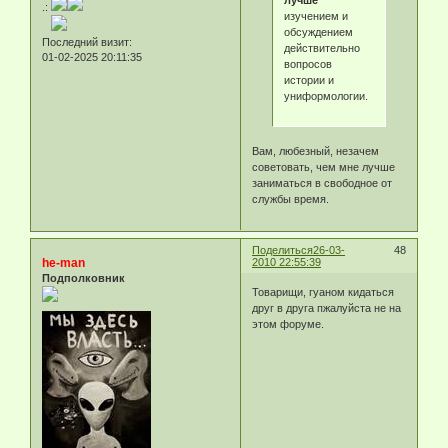
лучше
.:
изучением и
обсуждением
Последний визит:
действительно
01-02-2025 20:11:35
вопросов
истории и
униформологии.
Вам, любезный, незачем
советовать, чем мне лучше
заниматься в свободное от
службы время.
Поделиться
26-03-
48
he-man
2010 22:55:39
Подполковник
Товарищи, гуаном кидаться
друг в друга пжалуйста не на
этом форуме.