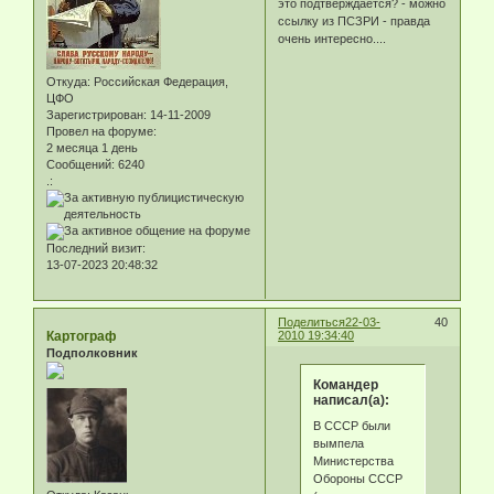
это подтверждается? - можно
ссылку из ПСЗРИ - правда
очень интересно....
Откуда:
Российская Федерация,
ЦФО
Зарегистрирован
: 14-11-2009
Провел на форуме:
2 месяца 1 день
Сообщений:
6240
.:
Последний визит:
13-07-2023 20:48:32
Поделиться
22-03-
40
Картограф
2010 19:34:40
Подполковник
Командер
написал(а):
В СССР были
вымпела
Министерства
Обороны СССР