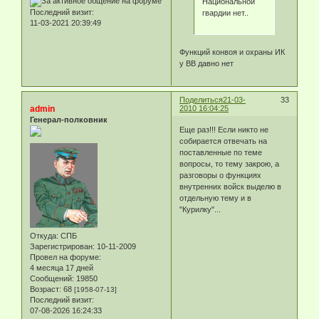
Национальной
Последний визит:
гвардии нет..
11-03-2021 20:39:49
Функций конвоя и охраны ИК
у ВВ давно нет
Поделиться
21-03-
33
admin
2010 16:04:25
Генерал-полковник
Еще раз!!! Если никто не
собирается отвечать на
поставленные по теме
вопросы, то тему закрою, а
разговоры о функциях
внутренних войск выделю в
отдельную тему и в
"Курилку"...
Откуда:
СПБ
Зарегистрирован
: 10-11-2009
Провел на форуме:
4 месяца 17 дней
Сообщений:
19850
Возраст:
68
[1958-07-13]
Последний визит:
07-08-2026 16:24:33