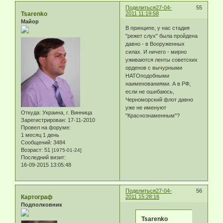
Поделиться
27-04-
55
Tsarenko
2011 11:19:58
Майор
В принципе, у нас стадия
"режет слух" была пройдена
давно - в Вооруженных
силах. И ничего - мирно
уживаются ленты советских
орденов с вычурными
НАТОподобными
наименованиями. А в РФ,
если не ошибаюсь,
Черноморский флот давно
уже не именуют
Откуда:
Украина, г. Винница
"Краснознаменным"?
Зарегистрирован
: 17-11-2010
Провел на форуме:
1 месяц 1 день
Сообщений:
3484
Возраст:
51
[1975-01-24]
Последний визит:
16-09-2015 13:05:48
Поделиться
27-04-
56
Картограф
2011 15:28:16
Подполковник
Tsarenko