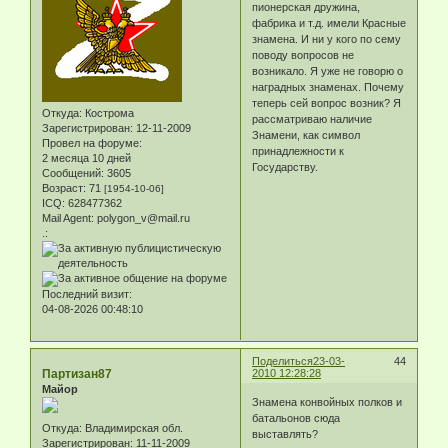
пионерская дружина,
фабрика и т.д. имели Красные
знамена. И ни у кого по сему
поводу вопросов не
возникало. Я уже не говорю о
наградных знаменах. Почему
теперь сей вопрос возник? Я
Откуда:
Кострома
рассматриваю наличие
Зарегистрирован
: 12-11-2009
Знамени, как символ
Провел на форуме:
принадлежности к
2 месяца 10 дней
Государству.
Сообщений:
3605
Возраст:
71
[1954-10-06]
ICQ:
628477362
Mail Agent:
polygon_v@mail.ru
.:
Последний визит:
04-08-2026 00:48:10
Поделиться
23-03-
44
Партизан87
2010 12:28:28
Майор
Знамена конвойных полков и
батальонов сюда
Откуда:
Владимирская обл.
выставлять?
Зарегистрирован
: 11-11-2009