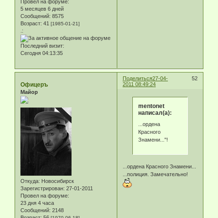
Провел на форуме:
5 месяцев 6 дней
Сообщений:
8575
Возраст:
41
[1985-01-21]
.:
Последний визит:
Сегодня 04:13:35
Поделиться
27-04-
52
Офицеръ
2011 08:49:24
Майор
mentonet
написал(а):
...ордена
Красного
Знамени..."!
...ордена Красного Знамени...
...полиция. Замечательно!
Откуда:
Новосибирск
Зарегистрирован
: 27-01-2011
Провел на форуме:
23 дня 4 часа
Сообщений:
2148
Возраст:
56
[1970-06-18]