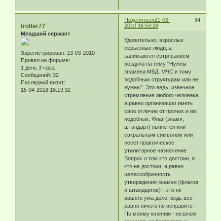
Поделиться
21-03-
34
trotter77
2010 16:53:28
Младший сержант
Удивительно, взрослые
серьезные люди, а
Зарегистрирован
: 13-03-2010
занимаются сотрясанием
Провел на форуме:
воздуха на тему "Нужны
1 день 3 часа
знамена МВД, МЧС и тому
Сообщений:
32
подобным структурам или не
Последний визит:
нужны". Это ведь извечное
15-04-2018 16:19:32
стремление любого человека,
а равно организации иметь
свое отличие от прочих и им
подобных. Флаг (знамя,
штандарт) является или
сакральным символом или
несет практическое
утилитарное назначение.
Вопрос о том кто достоин, а
кто не достоин, а равно
целесообразность
утверждения знамен (флагов
и штандартов) - это не
вашего ума дело, ведь все
равно ничего не исправите.
По моему мнению - незачем