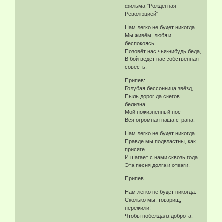
фильма "Рожденная
Революцией"
Нам легко не будет никогда.
Мы живём, любя и
беспокоясь.
Позовёт нас чья-нибудь беда,
В бой ведёт нас собственная
совесть.
Припев:
Голубая бессонница звёзд,
Пыль дорог да снегов
белизна…
Мой пожизненный пост —
Вся огромная наша страна.
Нам легко не будет никогда.
Правде мы подвластны, как
присяге.
И шагает с нами сквозь года
Эта песня долга и отваги.
Припев.
Нам легко не будет никогда.
Сколько мы, товарищ,
пережили!
Чтобы побеждала доброта,