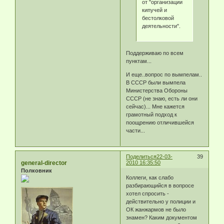
от "организации
кипучей и
бестолковой
деятельности".
Поддерживаю по всем
пунктам...
И еще..вопрос по вымпелам..
В СССР были вымпела
Министерства Обороны
СССР (не знаю, есть ли они
сейчас)... Мне кажется
грамотный подход к
поощрению отличившейся
части...
Поделиться
22-03-
39
general-director
2010 16:35:50
Полковник
Коллеги, как слабо
разбирающийся в вопросе
хотел спросить -
действительно у полиции и
ОК жанжармов не было
знамен? Каким документом