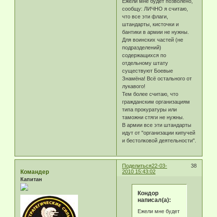
Ежели мне будет позволено,
сообщу: ЛИЧНО я считаю,
что все эти флаги,
штандарты, кисточки и
бантики в армии не нужны.
Для воинских частей (не
подразделений)
содержащихся по
отдельному штату
существуют Боевые
Знамёна! Всё остального от
лукавого!
Тем более считаю, что
гражданским организациям
типа прокуратуры или
таможни стяги не нужны.
В армии все эти штандарты
идут от "организации кипучей
и бестолковой деятельности".
Поделиться
22-03-
38
Командер
2010 15:43:02
Капитан
Кондор
написал(а):
Ежели мне будет