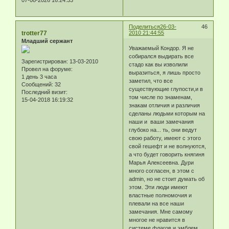
07-08-2026 16:24:33
Поделиться
26-03-
46
trotter77
2010 21:44:55
Младший сержант
Уважаемый Кондор. Я не
собирался выдирать все
Зарегистрирован
: 13-03-2010
стадо как вы изволили
Провел на форуме:
выразиться, я лишь просто
1 день 3 часа
заметил, что все
Сообщений:
32
существующие глупости,и в
Последний визит:
том числе по знаменам,
15-04-2018 16:19:32
знакам отличия и различия
сделаны людьми которым на
наши и ваши замечания
глубоко на... ть, они ведут
свою работу, имеют с этого
свой гешефт и не волнуются,
а что будет говорить княгиня
Марья Алексеевна. Дури
много согласен, в этом с
admin, но не стоит думать об
этом. Эти люди имеют
властные полномочия и
плевали на все наши
замечания. Мне самому
многое не нравится в
системе флагов и эмблем