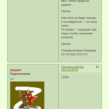
Мы с тобою сердца не
щадили…
Припев.
Нам легко не будет никогда,
И не каждый шаг — он сразу
понят,
Но поверь — грядущие года
Нашу службу нынешнюю
вспомнят.
Припев.
Отредактировано Командер
(27-04-2011 23:42:17)
Поделиться
28-04-
58
polygon
2011 21:26:23
Подполковник
+1000