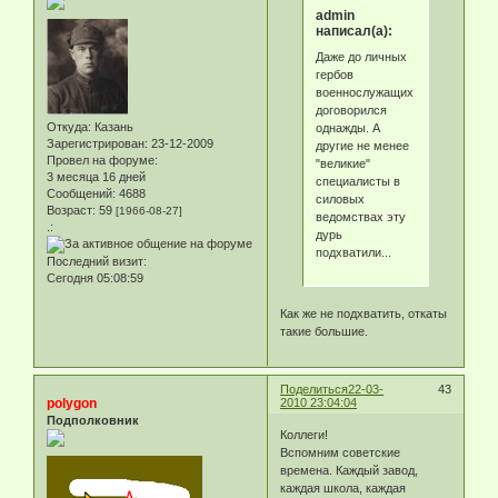
admin
написал(а):
Даже до личных
гербов
военнослужащих
договорился
Откуда:
Казань
однажды. А
Зарегистрирован
: 23-12-2009
другие не менее
Провел на форуме:
"великие"
3 месяца 16 дней
специалисты в
Сообщений:
4688
силовых
Возраст:
59
[1966-08-27]
ведомствах эту
.:
дурь
подхватили...
Последний визит:
Сегодня 05:08:59
Как же не подхватить, откаты
такие большие.
Поделиться
22-03-
43
polygon
2010 23:04:04
Подполковник
Коллеги!
Вспомним советские
времена. Каждый завод,
каждая школа, каждая