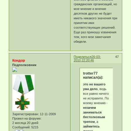
гражданских организаций, но
мое мнение и мнение
десятков других не будет
иметь никакого значения при
принятии ими
соответствующих решений.
Еще раз приношу извинения
тем, кого мои замечания
обидели.
Поделиться
26-03-
47
Кондор
2010 22:20:46
Подполковник
trotter77
написал(а):
это не вашего
ума дело
, ведь
все равно ничего
не исправите. По
моему мнению -
незачем
заниматься
Зарегистрирован
: 12-11-2009
бестолковым
Провел на форуме:
трепом
, а
2 месяца 20 дней
займитесь
Сообщений:
5215