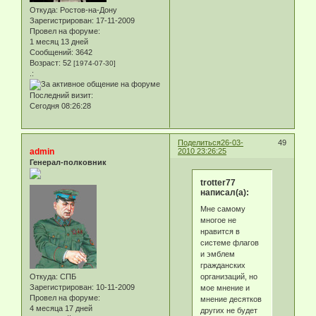
Откуда:
Ростов-на-Дону
Зарегистрирован
: 17-11-2009
Провел на форуме:
1 месяц 13 дней
Сообщений:
3642
Возраст:
52
[1974-07-30]
.:
Последний визит:
Сегодня 08:26:28
Поделиться
26-03-
49
admin
2010 23:26:25
Генерал-полковник
trotter77
написал(а):
Мне самому
многое не
нравится в
системе флагов
и эмблем
гражданских
организаций, но
Откуда:
СПБ
Зарегистрирован
: 10-11-2009
мое мнение и
Провел на форуме:
мнение десятков
4 месяца 17 дней
других не будет