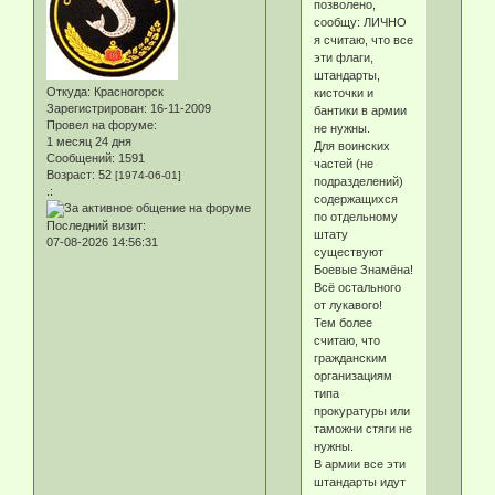
позволено,
сообщу: ЛИЧНО
я считаю, что все
эти флаги,
штандарты,
Откуда:
Красногорск
кисточки и
Зарегистрирован
: 16-11-2009
бантики в армии
Провел на форуме:
не нужны.
1 месяц 24 дня
Для воинских
Сообщений:
1591
частей (не
Возраст:
52
[1974-06-01]
подразделений)
.:
содержащихся
по отдельному
Последний визит:
штату
07-08-2026 14:56:31
существуют
Боевые Знамёна!
Всё остального
от лукавого!
Тем более
считаю, что
гражданским
организациям
типа
прокуратуры или
таможни стяги не
нужны.
В армии все эти
штандарты идут