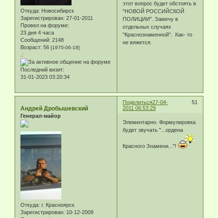
этот вопрос будет обстоять в
Откуда:
Новосибирск
"НОВОЙ РОССИЙСКОЙ
Зарегистрирован
: 27-01-2011
ПОЛИЦИИ". Замечу в
Провел на форуме:
отдельных случаях
23 дня 4 часа
"Краснознаменной". Как- то
Сообщений:
2148
не вяжется.
Возраст:
56
[1970-06-18]
.:
Последний визит:
31-01-2023 03:20:34
Поделиться
27-04-
51
Андрей Дробышевский
2011 06:53:29
Генерал-майор
Элементарно. Формулировка
будет звучать "...ордена
Красного Знамени..."!
Откуда:
г. Красноярск
Зарегистрирован
: 10-12-2009