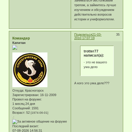
заниматься бестолковым
трепом, а займитесь лучше
изучением и обсуждением
действительно вопросов
истории и униформологии.
Поделиться
21-03-
35
Командер
2010 17:07:19
Капитан
trotter77
написал(а):
- это не вашего
ума дело
А кого это ума дело???
Откуда:
Красногорск
Зарегистрирован
: 16-11-2009
Провел на форуме:
1 месяц 24 дня
Сообщений:
1591
Возраст:
52
[1974-06-01]
.:
Последний визит:
07-08-2026 14:56:31