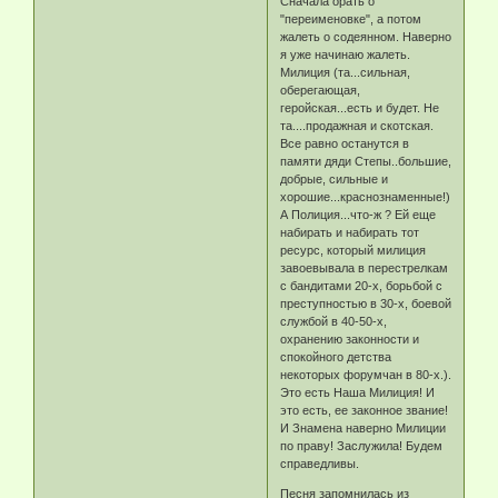
Сначала орать о
"переименовке", а потом
жалеть о содеянном. Наверно
я уже начинаю жалеть.
Милиция (та...сильная,
оберегающая,
геройская...есть и будет. Не
та....продажная и скотская.
Все равно останутся в
памяти дяди Степы..большие,
добрые, сильные и
хорошие...краснознаменные!)
А Полиция...что-ж ? Ей еще
набирать и набирать тот
ресурс, который милиция
завоевывала в перестрелкам
с бандитами 20-х, борьбой с
преступностью в 30-х, боевой
службой в 40-50-х,
охранению законности и
спокойного детства
некоторых форумчан в 80-х.).
Это есть Наша Милиция! И
это есть, ее законное звание!
И Знамена наверно Милиции
по праву! Заслужила! Будем
справедливы.
Песня запомнилась из