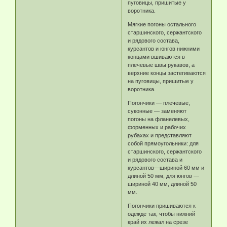
пуговицы, пришитые у
воротника.
Мягкие погоны остального
старшинского, сержантского
и рядового состава,
курсантов и юнгов нижними
концами вшиваются в
плечевые швы рукавов, а
верхние концы застегиваются
на пуговицы, пришитые у
воротника.
Погончики — плечевые,
суконные — заменяют
погоны на фланелевых,
форменных и рабочих
рубахах и представляют
собой прямоугольники: для
старшинского, сержантского
и рядового состава и
курсантов—шириной 60 мм и
длиной 50 мм, для юнгов —
шириной 40 мм, длиной 50
мм.
Погончики пришиваются к
одежде так, чтобы нижний
край их лежал на срезе