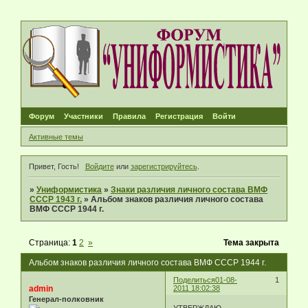
Форум
Участники
Правила
Регистрация
Войти
Активные темы
Привет, Гость!
Войдите
или
зарегистрируйтесь
.
»
Униформистика
»
Знаки различия личного состава ВМФ
СССР 1943 г.
»
Альбом знаков различия личного состава
ВМФ СССР 1944 г.
Страница:
1
2
»
Тема закрыта
Альбом знаков различия личного состава ВМФ СССР 1944 г.
Поделиться
01-08-
1
admin
2011 18:02:38
Генерал-полковник