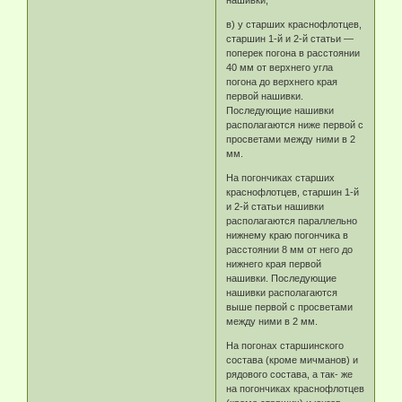
нашивки;
в) у старших краснофлотцев,
старшин 1-й и 2-й статьи —
поперек погона в расстоянии
40 мм от верхнего угла
погона до верхнего края
первой нашивки.
Последующие нашивки
располагаются ниже первой с
просветами между ними в 2
мм.
На погончиках старших
краснофлотцев, старшин 1-й
и 2-й статьи нашивки
располагаются параллельно
нижнему краю погончика в
расстоянии 8 мм от него до
нижнего края первой
нашивки. Последующие
нашивки располагаются
выше первой с просветами
между ними в 2 мм.
На погонах старшинского
состава (кроме мичманов) и
рядового состава, а так- же
на погончиках краснофлотцев