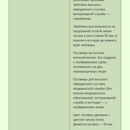
Эмблема высшего
офицерского состава
ветеринарной службы —
серебряная.
Эмблемы располагаются на
продольной осевой линии
погона в расстоянии 55 мм от
верхнего его края до нижнего
края эмблемы.
Пуговицы на погонах
металлические, без поддона,
с изображением герба,
наложенного на два
перекрещенных якоря.
Пуговицы для высшего
офицерского состава
медицинской службы (без
военно-медицинского
образования), ветеринарной
службы и юстиции — с
изображением якоря.
Цвет пуговиц одинаков с
цветом галуна погон.
Диаметр пуговиц — 18 мм.