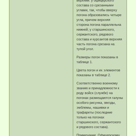
верхний: у офицерского
состава со срезанными
углами, так, чтобы вверху
погона образовались четыре
угла, причем верхняя
сторона погона параллельна
нижней; у старшинского,
сержантского, рядового
состава и курсантов верхняя
часть погона срезана на
тупой угол.
Размеры погон показаны в
таблице 1.
Цвета погон и их элементов
показаны в таблице 2.
Соответственно военному
званию и принадлежности к
роду войск (службе) на
погонах размещаются галуны
особого рисунка, звезды,
эмблемы, нашивки и
трафареты (последние
только на погонах
старшинского, сержантского
и рядового состава).
Примечание. Офицерскому