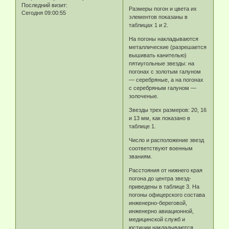
Последний визит:
Размеры погон и цвета их
Сегодня 09:00:55
элементов показаны в
таблицах 1 и 2.
На погоны накладываются
металлические (разрешается
вышивать канителью)
пятиугольные звезды: на
погонах с золотым галуном
— серебряные, а на погонах
с серебряным галуном —
золоченые.
Звезды трех размеров: 20, 16
и 13 мм, как показано в
таблице 1.
Число и расположение звезд
соответствуют военным
званиям.
Расстояния от нижнего края
погона до центра звезд-
приведены в таблице 3. На
погоны офицерского состава
инженерно-береговой,
инженерно авиационной,
медицинской служб и
юстиции накладываются