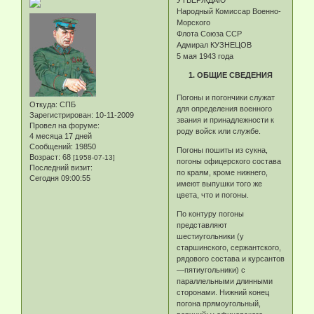
УТВЕРЖДАЮ
Народный Комиссар Военно-
Морского
Флота Союза ССР
Адмирал КУЗНЕЦОВ
5 мая 1943 года
1. ОБЩИЕ СВЕДЕНИЯ
Погоны и погончики служат
Откуда:
СПБ
для определения военного
Зарегистрирован
: 10-11-2009
звания и принадлежности к
Провел на форуме:
роду войск или службе.
4 месяца 17 дней
Сообщений:
19850
Погоны пошиты из сукна,
Возраст:
68
[1958-07-13]
погоны офицерского состава
Последний визит:
по краям, кроме нижнего,
Сегодня 09:00:55
имеют выпушки того же
цвета, что и погоны.
По контуру погоны
представляют
шестиугольники (у
старшинского, сержантского,
рядового состава и курсантов
—пятиугольники) с
параллельными длинными
сторонами. Нижний конец
погона прямоугольный,