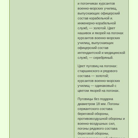
и погончиках курсантов
военно-морских училищ,
выпускающих офицерский
состав корабельной и.
инженерно-корабельной
служб, — золотой. Цвет
нашивок и якорей на погонах
курсантов военно-морских
училищ, выпускающих
офицерский состав
интендантской и медицинской
служб, — серебряный.
Цвет пуговиц на погонах:
старшинского и рядового
состава — золотой;
курсантов военно-морских
училищ — одинаковый с
цветом якорей на погонах.
Пуговицы без поддона
диаметром 18 мм. Погоны
сержантского состава
береговой обороны,
противовоздушной обороны и
военно-воздушных сил,
погоны рядового состава
береговой обороны,