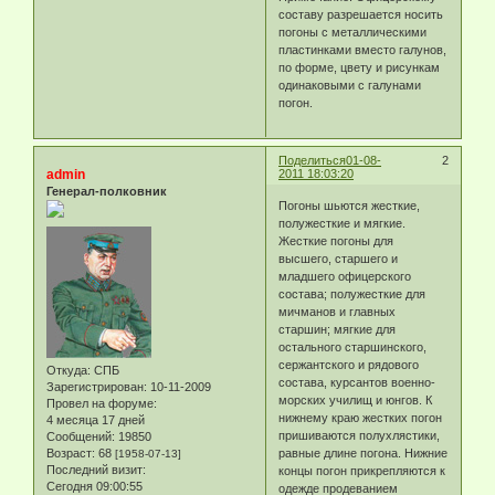
составу разрешается носить
погоны с металлическими
пластинками вместо галунов,
по форме, цвету и рисункам
одинаковыми с галунами
погон.
Поделиться
01-08-
2
admin
2011 18:03:20
Генерал-полковник
Погоны шьются жесткие,
полужесткие и мягкие.
Жесткие погоны для
высшего, старшего и
младшего офицерского
состава; полужесткие для
мичманов и главных
старшин; мягкие для
остального старшинского,
сержантского и рядового
Откуда:
СПБ
состава, курсантов военно-
Зарегистрирован
: 10-11-2009
морских училищ и юнгов. К
Провел на форуме:
нижнему краю жестких погон
4 месяца 17 дней
пришиваются полухлястики,
Сообщений:
19850
Возраст:
68
равные длине погона. Нижние
[1958-07-13]
Последний визит:
концы погон прикрепляются к
Сегодня 09:00:55
одежде продеванием