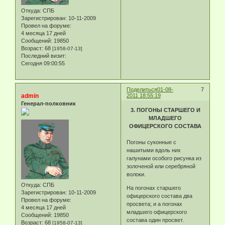
Откуда:
СПБ
Зарегистрирован
: 10-11-2009
Провел на форуме:
4 месяца 17 дней
Сообщений:
19850
Возраст:
68
[1958-07-13]
Последний визит:
Сегодня 09:00:55
Поделиться
01-08-
7
admin
2011 18:55:19
Генерал-полковник
3. ПОГОНЫ СТАРШЕГО И
МЛАДШЕГО
ОФИЦЕРСКОГО СОСТАВА
Погоны суконные с
нашитыми вдоль них
галунами особого рисунка из
золоченой или серебряной
волоки.
Откуда:
СПБ
На погонах старшего
Зарегистрирован
: 10-11-2009
офицерского состава два
Провел на форуме:
просвета; и а погонах
4 месяца 17 дней
младшего офицерского
Сообщений:
19850
состава один просвет.
Возраст:
68
[1958-07-13]