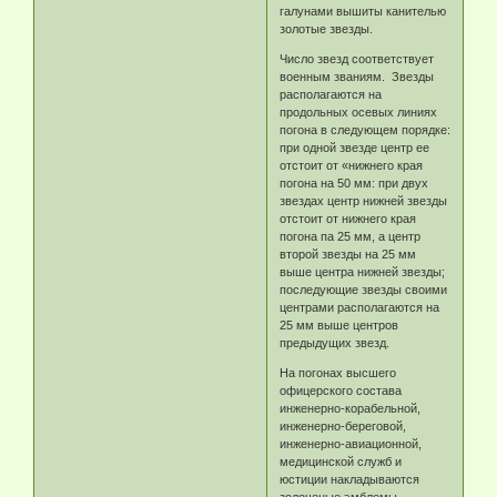
галунами вышиты канителью
золотые звезды.
Число звезд соответствует
военным званиям. Звезды
располагаются на
продольных осевых линиях
погона в следующем порядке:
при одной звезде центр ее
отстоит от «нижнего края
погона на 50 мм: при двух
звездах центр нижней звезды
отстоит от нижнего края
погона па 25 мм, а центр
второй звезды на 25 мм
выше центра нижней звезды;
последующие звезды своими
центрами располагаются на
25 мм выше центров
предыдущих звезд.
На погонах высшего
офицерского состава
инженерно-корабельной,
инженерно-береговой,
инженерно-авиационной,
медицинской служб и
юстиции накладываются
золоченые эмблемы.