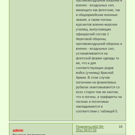
противовоздушной обороны и
военно - воздушных сил,
имеющего как флотские, так
и общеармейские военные
звания, а также погоны
курсантов военно-морских
училищ, выпускающих
офицерский состав J
береговой обороны,
противовоздушной обороны и
военно - воздушных сил,
устанавливаются на
флотской форме одежды те
же, что и для
соответствующих родов
войск (училищ) Красной
Армии. В этом случае
погончики на фланелевых
рубахах окантовываются со
всех сторон тем же кантом,
что и погоны, а трафареты на
погонах и погончиках
накладываются в
соответствии с таблицей 5.
Поделиться
02-09-
16
admin
2011 09:57:29