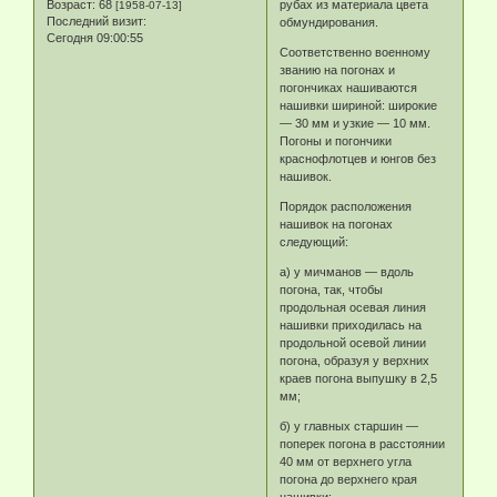
Возраст:
68
рубах из материала цвета
[1958-07-13]
Последний визит:
обмундирования.
Сегодня 09:00:55
Соответственно военному
званию на погонах и
погончиках нашиваются
нашивки шириной: широкие
— 30 мм и узкие — 10 мм.
Погоны и погончики
краснофлотцев и юнгов без
нашивок.
Порядок расположения
нашивок на погонах
следующий:
a) у мичманов — вдоль
погона, так, чтобы
продольная осевая линия
нашивки приходилась на
продольной осевой линии
погона, образуя у верхних
краев погона выпушку в 2,5
мм;
б) у главных старшин —
поперек погона в расстоянии
40 мм от верхнего угла
погона до верхнего края