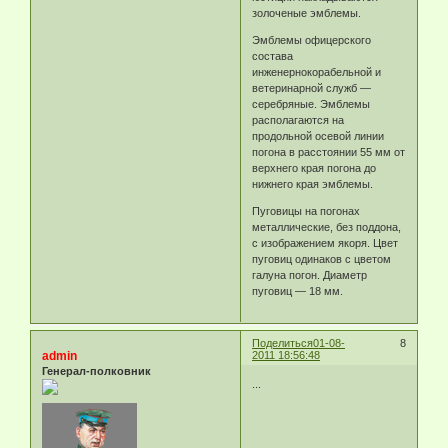
золоченые эмблемы.
Эмблемы офицерского
состава
инженернокорабельной и
ветеринарной служб —
серебряные. Эмблемы
располагаются на
продольной осевой линии
погона в расстоянии 55 мм от
верхнего края погона до
нижнего края эмблемы.
Пуговицы на погонах
металлические, без поддона,
с изображением якоря. Цвет
пуговиц одинаков с цветом
галуна погон. Диаметр
пуговиц — 18 мм.
Поделиться
01-08-
8
admin
2011 18:56:48
Генерал-полковник
...