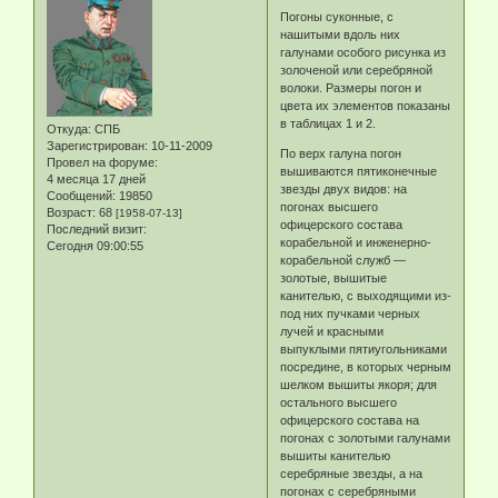
Погоны суконные, с
нашитыми вдоль них
галунами особого рисунка из
золоченой или серебряной
волоки. Размеры погон и
цвета их элементов показаны
в таблицах 1 и 2.
Откуда:
СПБ
Зарегистрирован
: 10-11-2009
По верх галуна погон
Провел на форуме:
вышиваются пятиконечные
4 месяца 17 дней
звезды двух видов: на
Сообщений:
19850
погонах высшего
Возраст:
68
[1958-07-13]
офицерского состава
Последний визит:
корабельной и инженерно-
Сегодня 09:00:55
корабельной служб —
золотые, вышитые
канителью, с выходящими из-
под них пучками черных
лучей и красными
выпуклыми пятиугольниками
посредине, в которых черным
шелком вышиты якоря; для
остального высшего
офицерского состава на
погонах с золотыми галунами
вышиты канителью
серебряные звезды, а на
погонах с серебряными