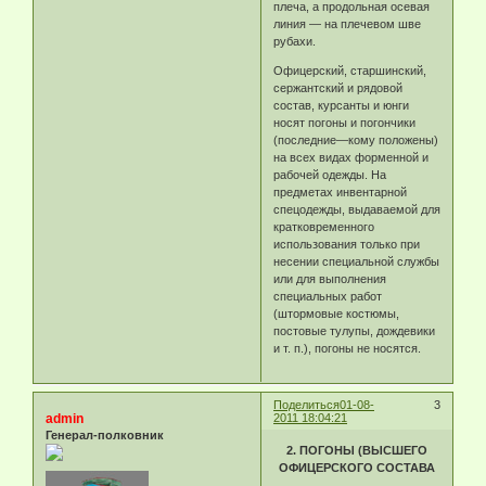
плеча, а продольная осевая
линия — на плечевом шве
рубахи.
Офицерский, старшинский,
сержантский и рядовой
состав, курсанты и юнги
носят погоны и погончики
(последние—кому положены)
на всех видах форменной и
рабочей одежды. На
предметах инвентарной
спецодежды, выдаваемой для
кратковременного
использования только при
несении специальной службы
или для выполнения
специальных работ
(штормовые костюмы,
постовые тулупы, дождевики
и т. п.), погоны не носятся.
Поделиться
01-08-
3
admin
2011 18:04:21
Генерал-полковник
2. ПОГОНЫ (ВЫСШЕГО
ОФИЦЕРСКОГО СОСТАВА