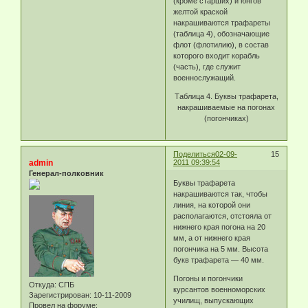
(кроме старших) и юнгов
желтой краской
накрашиваются трафареты
(таблица 4), обозначающие
флот (флотилию), в состав
которого входит корабль
(часть), где служит
военнослужащий.
Таблица 4. Буквы трафарета,
накрашиваемые на погонах
(погончиках)
Поделиться
02-09-
15
admin
2011 09:39:54
Генерал-полковник
Буквы трафарета
накрашиваются так, чтобы
линия, на которой они
располагаются, отстояла от
нижнего края погона на 20
мм, а от нижнего края
погончика на 5 мм. Высота
букв трафарета — 40 мм.
Погоны и погончики
Откуда:
СПБ
курсантов военноморских
Зарегистрирован
: 10-11-2009
училищ, выпускающих
Провел на форуме: