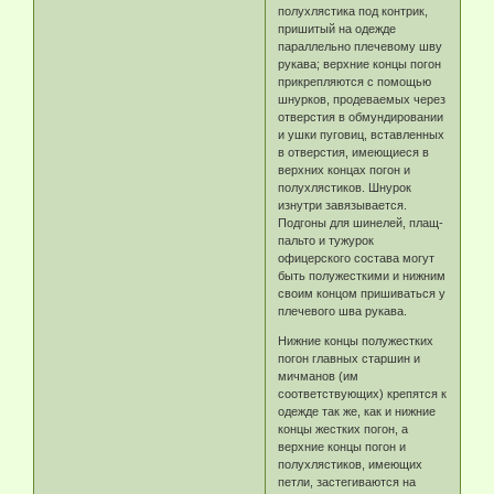
полухлястика под контрик,
пришитый на одежде
параллельно плечевому шву
рукава; верхние концы погон
прикрепляются с помощью
шнурков, продеваемых через
отверстия в обмундировании
и ушки пуговиц, вставленных
в отверстия, имеющиеся в
верхних концах погон и
полухлястиков. Шнурок
изнутри завязывается.
Подгоны для шинелей, плащ-
пальто и тужурок
офицерского состава могут
быть полужесткими и нижним
своим концом пришиваться у
плечевого шва рукава.
Нижние концы полужестких
погон главных старшин и
мичманов (им
соответствующих) крепятся к
одежде так же, как и нижние
концы жестких погон, а
верхние концы погон и
полухлястиков, имеющих
петли, застегиваются на