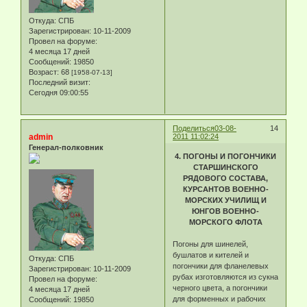
Откуда:
СПБ
Зарегистрирован
: 10-11-2009
Провел на форуме:
4 месяца 17 дней
Сообщений:
19850
Возраст:
68
[1958-07-13]
Последний визит:
Сегодня 09:00:55
Поделиться
03-08-
14
admin
2011 11:02:24
Генерал-полковник
4. ПОГОНЫ И ПОГОНЧИКИ
СТАРШИНСКОГО
РЯДОВОГО СОСТАВА,
КУРСАНТОВ ВОЕННО-
МОРСКИХ УЧИЛИЩ И
ЮНГОВ ВОЕННО-
МОРСКОГО ФЛОТА
Погоны для шинелей,
бушлатов и кителей и
Откуда:
СПБ
погончики для фланелевых
Зарегистрирован
: 10-11-2009
рубах изготовляются из сукна
Провел на форуме:
черного цвета, а погончики
4 месяца 17 дней
для форменных и рабочих
Сообщений:
19850