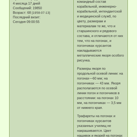
командный состав
4 месяца 17 дней
корабельной, инженерно-
Сообщений:
19850
корабельной, интендантской
Возраст:
68
[1958-07-13]
и медицинской служб, по
Последний визит:
цвету, размерам и
Сегодня 09:00:55
материалам те же, что и
старшинского и рядового
состава, и отличаются от них
тем, что на погонах, и
погончиках курсантов
накладываются
металлические якоря особого
рисунка.
Размеры якоря по
продольной осевой линии: на
погонах—60 мм; на
погончиках — 43 мм. Якоря
располагаются по осевой
линии погон и погончиков в
расстоянии: на погонах 10
мм, на погончиках — 3,5 мм
от нижнего края.
Трафареты на погонах и
погончиках курсантов
указанных училищ не
накрашиваются. Цвет
нашивок и якорей на погонах