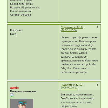
4 месяца 17 дней
Сообщений:
19850
Возраст:
68
[1958-07-13]
Последний визит:
Сегодня 09:00:55
Поделиться
19-12-
3
Fortunat
2009 11:29:57
Гость
На некоторых форумах такая
функция есть. Например, на
форуме сотрудников МВД
(простите за рекламу чужого
сайта). Очень удобно
загружать, например,
архивированные файлы, либо
файлы в форматах *pdf, *djv,
*xls, *doc. Понятно, что
небольшого размера.
Поделиться
20-12-
4
admin
2009 00:28:10
Генерал-полковник
Вот видите, на некоторых...
Озаботился поспрашиваю,
что можно сделать в том
направлении