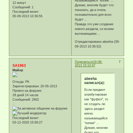
называющийся "копии" ...
12 минут
Думаю, многим будет что
Сообщений:
1
показать, да и очень
Последний визит:
познавательно для всех
05-09-2013 10:36:55
будет ...
Правда это уже создание
нового раздела, со всеми
вытекающими ...
Отредактировано abeeha (05-
09-2013 10:36:52)
Поделиться
19-08-
7
SA1963
2013 19:10:47
Майор
abeeha
Откуда:
РК
написал(а):
Зарегистрирован
: 20-05-2013
Если предмет
Провел на форуме:
атрибутирован
28 дней 14 часов
как "фуфел", то
Сообщений:
2902
не создать ли
.:
здесь раздел
мягко
Последний визит:
называющийся
03-12-2020 15:58:27
"копии" ...
Думаю, многим
будет что