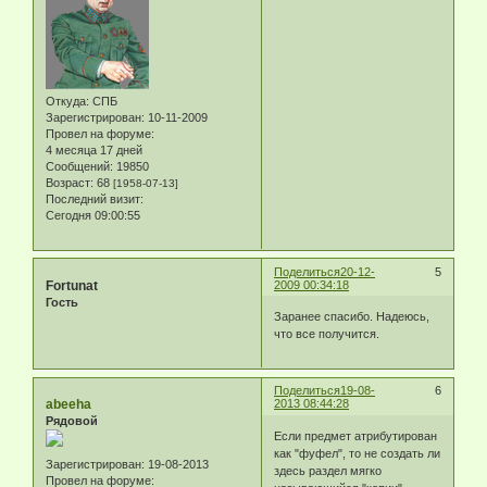
Откуда:
СПБ
Зарегистрирован
: 10-11-2009
Провел на форуме:
4 месяца 17 дней
Сообщений:
19850
Возраст:
68
[1958-07-13]
Последний визит:
Сегодня 09:00:55
Поделиться
20-12-
5
Fortunat
2009 00:34:18
Гость
Заранее спасибо. Надеюсь,
что все получится.
Поделиться
19-08-
6
abeeha
2013 08:44:28
Рядовой
Если предмет атрибутирован
как "фуфел", то не создать ли
Зарегистрирован
: 19-08-2013
здесь раздел мягко
Провел на форуме: