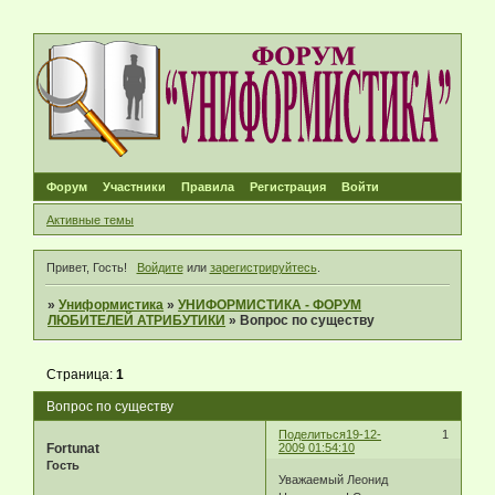
Форум
Участники
Правила
Регистрация
Войти
Активные темы
Привет, Гость!
Войдите
или
зарегистрируйтесь
.
»
Униформистика
»
УНИФОРМИСТИКА - ФОРУМ
ЛЮБИТЕЛЕЙ АТРИБУТИКИ
»
Вопрос по существу
Страница:
1
Вопрос по существу
Поделиться
19-12-
1
Fortunat
2009 01:54:10
Гость
Уважаемый Леонид