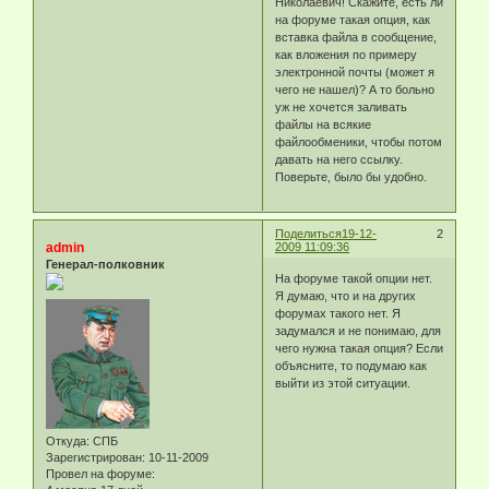
Николаевич! Скажите, есть ли
на форуме такая опция, как
вставка файла в сообщение,
как вложения по примеру
электронной почты (может я
чего не нашел)? А то больно
уж не хочется заливать
файлы на всякие
файлообменики, чтобы потом
давать на него ссылку.
Поверьте, было бы удобно.
Поделиться
19-12-
2
admin
2009 11:09:36
Генерал-полковник
На форуме такой опции нет.
Я думаю, что и на других
форумах такого нет. Я
задумался и не понимаю, для
чего нужна такая опция? Если
объясните, то подумаю как
выйти из этой ситуации.
Откуда:
СПБ
Зарегистрирован
: 10-11-2009
Провел на форуме: