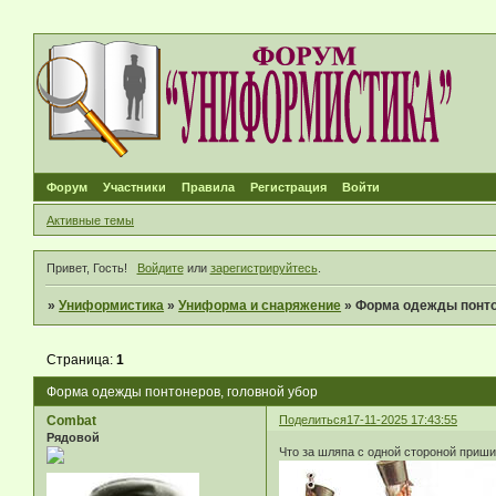
Форум
Участники
Правила
Регистрация
Войти
Активные темы
Привет, Гость!
Войдите
или
зарегистрируйтесь
.
»
Униформистика
»
Униформа и снаряжение
»
Форма одежды понто
Страница:
1
Форма одежды понтонеров, головной убор
Combat
Поделиться
17-11-2025 17:43:55
Рядовой
Что за шляпа с одной стороной приши