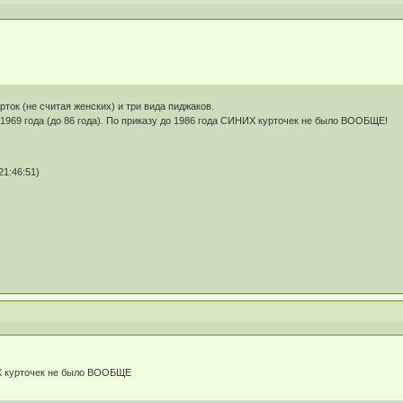
ток (не считая женских) и три вида пиджаков.
 1969 года (до 86 года). По приказу до 1986 года СИНИХ курточек не было ВООБЩЕ!
21:46:51)
Х курточек не было ВООБЩЕ