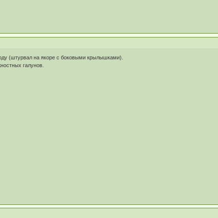
году (штурвал на якоре с боковыми крылышками).
жностных галунов.