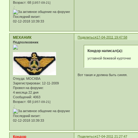
Возраст:
68
[1957-09-21]
.:
Последний визит:
02-12-2018 10:39:33
МЕХАНИК
Поделиться
17-04-2011 19:47:58
Подполковник
Кондор написал(а):
уставной бежевой курточке
Вот такая и должна быть синяя.
Откуда:
МОСКВА
Зарегистрирован
: 12-11-2009
Провел на форуме:
4 месяца 22 дня
Сообщений:
4063
Возраст:
68
[1957-09-21]
.:
Последний визит:
02-12-2018 10:39:33
Кондор
Поделиться
17-04-2011 21:27:47