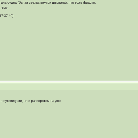
тана судна (белая звезда внутри штрвала), что тоже фиаско.
чему.
17:37:49)
я пуговицами, но с разворотом на две.