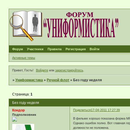
Форум
Участники
Правила
Регистрация
Войти
Активные темы
Привет, Гость!
Войдите
или
зарегистрируйтесь
.
»
Униформистика
»
Речной флот
»
Без году неделя
Страница:
1
Без году неделя
Кондор
Поделиться
17-04-2011 17:27:39
Подполковник
В фильме хорошо показана форма МРФ
Однако ошибок полно. Вот главная ге
должности не положена.