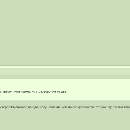
с тремя пуговицами, но с разворотом на две.
 у героя Рыбникова на один галун больше чем по его должности. это уже где-то зам.мин