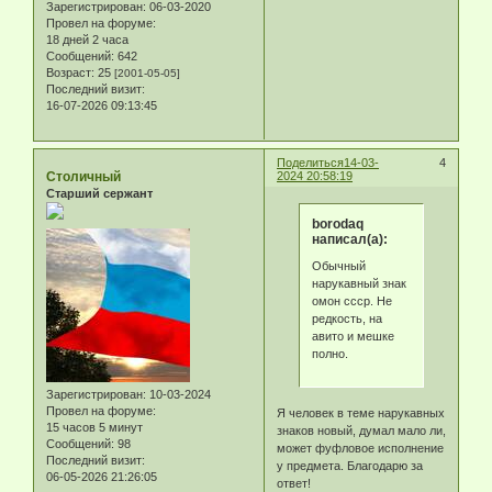
Зарегистрирован
: 06-03-2020
Провел на форуме:
18 дней 2 часа
Сообщений:
642
Возраст:
25
[2001-05-05]
Последний визит:
16-07-2026 09:13:45
Поделиться
14-03-
4
Столичный
2024 20:58:19
Старший сержант
borodaq
написал(а):
Обычный
нарукавный знак
омон ссср. Не
редкость, на
авито и мешке
полно.
Зарегистрирован
: 10-03-2024
Провел на форуме:
Я человек в теме нарукавных
15 часов 5 минут
знаков новый, думал мало ли,
Сообщений:
98
может фуфловое исполнение
Последний визит:
у предмета. Благодарю за
06-05-2026 21:26:05
ответ!