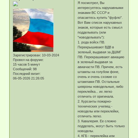
Я посмотрел, Вы
интересуетесь нарукавными
знаками ВС СССР и
опасаетесь купить "фуфло".
Вот Вам список нарукавных
знаков, которые есть смысл
подделывать (или
"новоделывать"):
1. рода войск ПВ.
Перекрышивают ВДВ в
зеленый, выдавая за ДШМГ
Зарегистрирован
: 10-03-2024
ПВ. Перекрашивают авиацию
Провел на форуме:
в зеленый выдавая за
15 часов 5 минут
авиачасти ПВ. Причем, есть
Сообщений:
98
штампы на голубом фоне,
Последний визит:
очень и очень схожие со
06-05-2026 21:26:05
штампами ПВ. Остальные
шевроны новодельные, либо
переклейка... их легко
отличить от оригинала.
2. Курсанты пожарно-
технических училищ -
новоделы или переклейки,
отличить легко.
3. Кавалерия. Ее сложно
подделать, могут быть только
новоделы.
4. КГБ - переклейка или