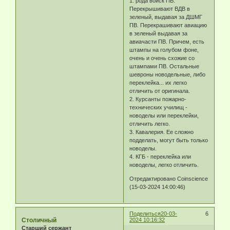
1. рода войск ПВ.
Перекрышивают ВДВ в
зеленый, выдавая за ДШМГ
ПВ. Перекрашивают авиацию
в зеленый выдавая за
авиачасти ПВ. Причем, есть
штампы на голубом фоне,
очень и очень схожие со
штампами ПВ. Остальные
шевроны новодельные, либо
переклейка... их легко
отличить от оригинала.
2. Курсанты пожарно-
технических училищ -
новоделы или переклейки,
отличить легко.
3. Кавалерия. Ее сложно
подделать, могут быть только
новоделы.
4. КГБ - переклейка или
новоделы, легко отличить.
Отредактировано Coinscience
(15-03-2024 14:00:46)
Поделиться
20-03-
6
Столичный
2024 10:16:32
Старший сержант