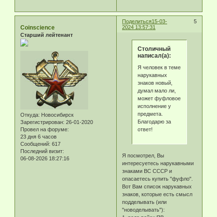
Поделиться
15-03-
5
Coinscience
2024 13:57:31
Старший лейтенант
Столичный
написал(а):
Я человек в теме
нарукавных
знаков новый,
думал мало ли,
может фуфловое
исполнение у
предмета.
Откуда:
Новосибирск
Благодарю за
Зарегистрирован
: 26-01-2020
ответ!
Провел на форуме:
23 дня 6 часов
Сообщений:
617
Последний визит:
Я посмотрел, Вы
06-08-2026 18:27:16
интересуетесь нарукавными
знаками ВС СССР и
опасаетесь купить "фуфло".
Вот Вам список нарукавных
знаков, которые есть смысл
подделывать (или
"новоделывать"):