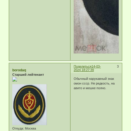
Поделиться
14-03-
3
borodaq
2024 18:27:39
Старший лейтенант
Обычный нарукавный знак
омон ссср. Не редкость, на
авито и мешке полно.
Откуда:
Москва