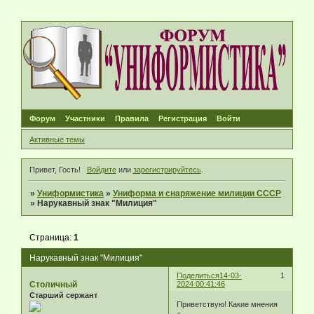
Форум
Участники
Правила
Регистрация
Войти
Активные темы
Привет, Гость!
Войдите
или
зарегистрируйтесь
.
»
Униформистика
»
Униформа и снаряжение милиции СССР
»
Нарукавный знак "Милиция"
Страница:
1
Нарукавный знак "Милиция"
Поделиться
14-03-
1
Столичный
2024 00:41:46
Старший сержант
Приветствую! Какие мнения