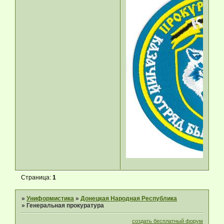
Страница:
1
»
Униформистика
»
Донецкая Народная Республика
»
Генеральная прокуратура
создать бесплатный форум