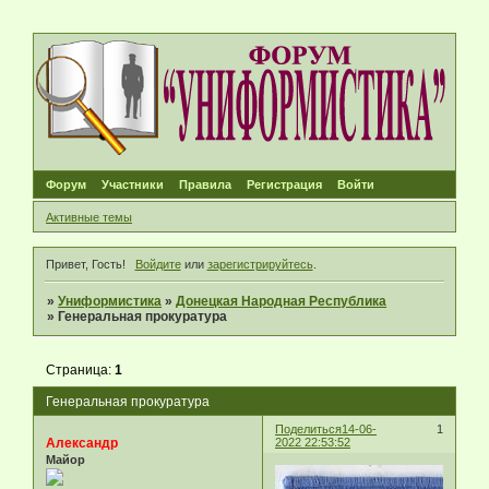
Форум
Участники
Правила
Регистрация
Войти
Активные темы
Привет, Гость!
Войдите
или
зарегистрируйтесь
.
»
Униформистика
»
Донецкая Народная Республика
»
Генеральная прокуратура
Страница:
1
Генеральная прокуратура
Поделиться
14-06-
1
Александр
2022 22:53:52
Майор