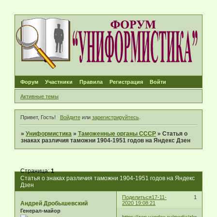
Форум
Участники
Правила
Регистрация
Войти
Активные темы
Привет, Гость!
Войдите
или
зарегистрируйтесь
.
»
Униформистика
»
Таможенные органы СССР
»
Статья о
знаках различия таможни 1904-1951 годов на Яндекс Дзен
Страница:
1
Статья о знаках различия таможни 1904-1951 годов на Яндекс
Дзен
Поделиться
17-11-
1
Андрей Дробышевский
2020 19:08:21
Генерал-майор