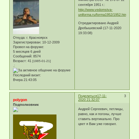
сентября 1951 г.:
http://www.vedomstva-
uniforma.ru/forma1952/1952.html#13
Отредактировано Андрей
Дробышевский (17-11-2020
19:33:08)
Откуда:
г. Красноярск
Зарегистрирован
: 10-12-2009
Провел на форуме:
5 месяцев 6 дней
Сообщений:
8574
Возраст:
41
[1985-01-21]
.:
Последний визит:
Вчера 21:43:05
Поделиться
17-11-
3
polygon
2020 21:32:07
Подполковник
Андрей Сергеевич, петлицы,
равно, как и погоны, лучше
ставить вертикально. Про
цвет я Вам уже говорил.