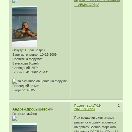
https://zen.yandex.ru/media/zloytam/zn
… ABMAJQD1gA
Откуда:
г. Красноярск
Зарегистрирован
: 10-12-2009
Провел на форуме:
5 месяцев 6 дней
Сообщений:
8574
Возраст:
41
[1985-01-21]
.:
Последний визит:
Вчера 21:43:05
Поделиться
17-11-
2
Андрей Дробышевский
2020 19:30:28
Генерал-майор
При создании схем знаков
различия я ориентировался
на приказ Военно-Морского
Министра СССР № 170 от 12