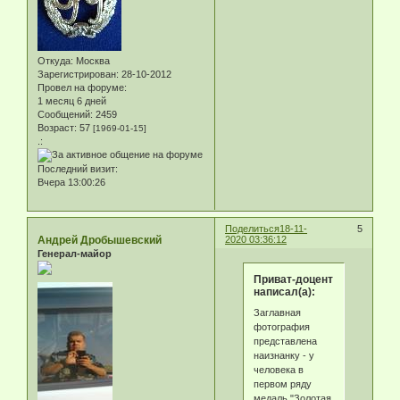
Откуда:
Москва
Зарегистрирован
: 28-10-2012
Провел на форуме:
1 месяц 6 дней
Сообщений:
2459
Возраст:
57
[1969-01-15]
.:
Последний визит:
Вчера 13:00:26
Поделиться
18-11-
5
Андрей Дробышевский
2020 03:36:12
Генерал-майор
Приват-доцент
написал(а):
Заглавная
фотография
представлена
наизнанку - у
человека в
первом ряду
медаль "Золотая