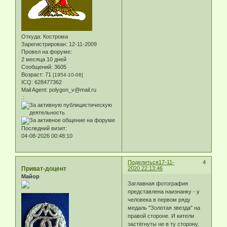
Откуда:
Кострома
Зарегистрирован
: 12-11-2009
Провел на форуме:
2 месяца 10 дней
Сообщений:
3605
Возраст:
71
[1954-10-06]
ICQ:
628477362
Mail Agent:
polygon_v@mail.ru
.:
Последний визит:
04-08-2026 00:48:10
Поделиться
17-11-
4
Приват-доцент
2020 22:13:46
Майор
Заглавная фотография
представлена наизнанку - у
человека в первом ряду
медаль "Золотая звезда" на
правой стороне. И кители
застёгнуты не в ту сторону.