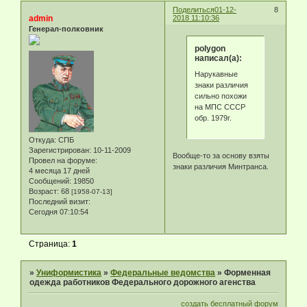
Поделиться
01-12-
8
admin
2018 11:10:36
Генерал-полковник
polygon
написал(а):
Нарукавные
знаки различия
сильно похожи
на МПС СССР
обр. 1979г.
Откуда:
СПБ
Зарегистрирован
: 10-11-2009
Вообще-то за основу взяты
Провел на форуме:
знаки различия Минтранса.
4 месяца 17 дней
Сообщений:
19850
Возраст:
68
[1958-07-13]
Последний визит:
Сегодня 07:10:54
Страница:
1
»
Униформистика
»
Федеральные ведомства
»
Форменная
одежда работников Федерального дорожного агенства
создать бесплатный форум