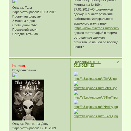
Коллеги,существует Приказ
Минтранса №109 от
Откуда:
Тула
27.01.2017 «О форменной
Зарегистрирован
: 10-03-2012
одежде и знаках различия
Провел на форуме:
работников Федерального
2 месяца 4 дня
дорожного агентства»
Сообщений:
342
https://www.mintrans.ru/documents/2/9
Последний визит:
однако фотографий в форме
Сегодня 12:42:38
сотрудников данного
агенства не нашел,её вообще
носят?
Поделиться
30-11-
2
he-man
2018 06:54:22
Подполковник
Откуда:
Ростов-на-Дону
Зарегистрирован
: 17-11-2009