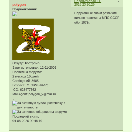
Поделиться
30-11-
7
polygon
2018 23:20:26
Подполковник
Нарукавные знаки различия
сильно похожи на МПС СССР
обр. 1979г.
Откуда:
Кострома
Зарегистрирован
: 12-11-2009
Провел на форуме:
2 месяца 10 дней
Сообщений:
3605
Возраст:
71
[1954-10-06]
ICQ:
628477362
Mail Agent:
polygon_v@mail.ru
.:
Последний визит:
04-08-2026 00:48:10