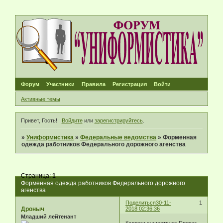
Форум
Участники
Правила
Регистрация
Войти
Активные темы
Привет, Гость!
Войдите
или
зарегистрируйтесь
.
»
Униформистика
»
Федеральные ведомства
»
Форменная
одежда работников Федерального дорожного агенства
Страница:
1
Форменная одежда работников Федерального дорожного
агенства
Поделиться
30-11-
1
Дроныч
2018 02:36:36
Младший лейтенант