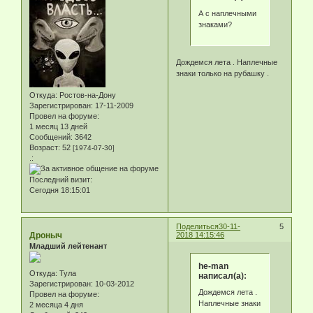
А с наплечными
знаками?
Дождемся лета . Наплечные
знаки только на рубашку .
Откуда:
Ростов-на-Дону
Зарегистрирован
: 17-11-2009
Провел на форуме:
1 месяц 13 дней
Сообщений:
3642
Возраст:
52
[1974-07-30]
.:
Последний визит:
Сегодня 18:15:01
Поделиться
30-11-
5
Дроныч
2018 14:15:46
Младший лейтенант
he-man
Откуда:
Тула
написал(а):
Зарегистрирован
: 10-03-2012
Дождемся лета .
Провел на форуме:
Наплечные знаки
2 месяца 4 дня