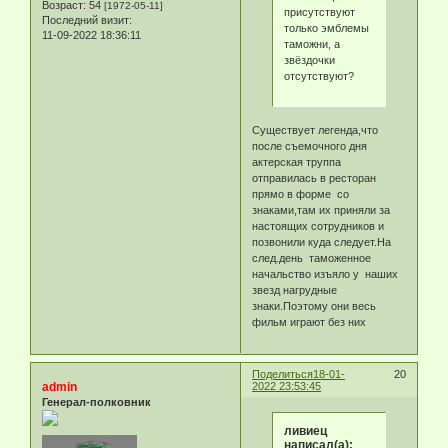
Возраст:
54
[1972-05-11]
присутствуют
Последний визит:
только эмблемы
11-09-2022 18:36:11
таможни, а
звёздочки
отсутствуют?
Существует легенда,что
после съемочного дня
актерская труппа
отправилась в ресторан
прямо в форме со
знаками,там их приняли за
настоящих сотрудников и
позвонили куда следует.На
след.день таможенное
начальство изъяло у наших
звезд нагрудные
знаки.Поэтому они весь
фильм играют без них
Поделиться
18-01-
20
admin
2022 23:53:45
Генерал-полковник
ливиец
написал(а):