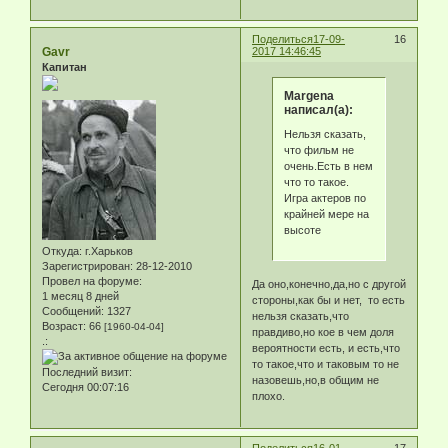
Поделиться
17-09-
16
Gavr
2017 14:46:45
Капитан
Margena
написал(а):
Нельзя сказать,
что фильм не
очень.Есть в нем
что то такое.
Игра актеров по
крайней мере на
высоте
Откуда:
г.Харьков
Зарегистрирован
: 28-12-2010
Провел на форуме:
Да оно,конечно,да,но с другой
1 месяц 8 дней
стороны,как бы и нет, то есть
Сообщений:
1327
нельзя сказать,что
Возраст:
66
[1960-04-04]
правдиво,но кое в чем доля
.:
вероятности есть, и есть,что
то такое,что и таковым то не
Последний визит:
назовешь,но,в общим не
Сегодня 00:07:16
плохо.