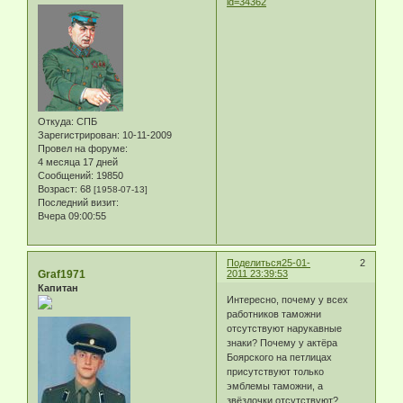
id=34362
Откуда:
СПБ
Зарегистрирован
: 10-11-2009
Провел на форуме:
4 месяца 17 дней
Сообщений:
19850
Возраст:
68
[1958-07-13]
Последний визит:
Вчера 09:00:55
Поделиться
25-01-
2
Graf1971
2011 23:39:53
Капитан
Интересно, почему у всех
работников таможни
отсутствуют нарукавные
знаки? Почему у актёра
Боярского на петлицах
присутствуют только
эмблемы таможни, а
звёздочки отсутствуют?