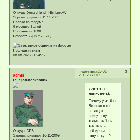
Откуда:
Deutschland / Nienburg/W
Зарегистрирован
: 11-11-2009
Провел на форуме:
6 месяцев 8 дней
Сообщений:
1809
Возраст:
55
[1971-03-20]
.:
Последний визит:
08-08-2026 21:54:25
Поделиться
25-01-
3
admin
2011 23:47:07
Генерал-полковник
Graf1971
написал(а):
Почему у актёра
Боярского на
петлицах
присутствуют
только эмблемы
таможни, а
звёздочки
Откуда:
СПБ
Зарегистрирован
: 10-11-2009
отсутствуют?