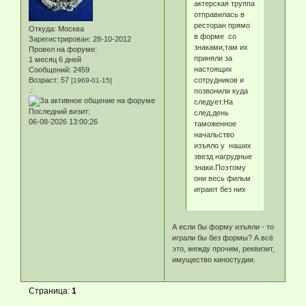
актерская труппа
отправилась в
ресторан прямо
Откуда:
Москва
в форме со
Зарегистрирован
: 28-10-2012
знаками,там их
Провел на форуме:
приняли за
1 месяц 6 дней
настоящих
Сообщений:
2459
сотрудников и
Возраст:
57
[1969-01-15]
.:
позвонили куда
следует.На
Последний визит:
след.день
06-08-2026 13:00:26
таможенное
начальство
изъяло у наших
звезд нагрудные
знаки.Поэтому
они весь фильм
играют без них
А если бы форму изъяли - то
играли бы без формы? А всё
это, между прочим, реквизит,
имущество киностудии.
Страница:
1