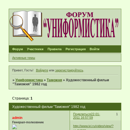
Форум
Участники
Правила
Регистрация
Войти
Активные темы
Привет, Гость!
Войдите
или
зарегистрируйтесь
.
»
Униформистика
»
Таможня
»
Художественный фильм
"Таможня" 1982 год
Страница:
1
Художественный фильм "Таможня" 1982 год
Поделиться
22-01-
1
admin
2011 16:57:59
Генерал-полковник
http://www.ivi.ru/video/view/?