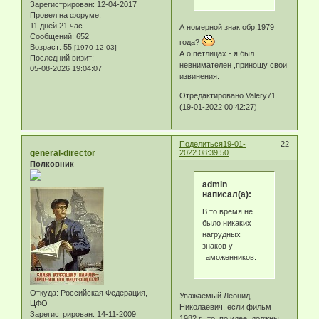
Зарегистрирован
: 12-04-2017
Провел на форуме:
11 дней 21 час
А номерной знак обр.1979
Сообщений:
652
года?
Возраст:
55
[1970-12-03]
А о петлицах - я был
Последний визит:
невнимателен ,приношу свои
05-08-2026 19:04:07
извинения.
Отредактировано Valery71
(19-01-2022 00:42:27)
Поделиться
19-01-
22
general-director
2022 08:39:50
Полковник
admin
написал(а):
В то время не
было никаких
нагрудных
знаков у
таможенников.
Откуда:
Российская Федерация,
Уважаемый Леонид
ЦФО
Николаевич, если фильм
Зарегистрирован
: 14-11-2009
1982 г., то, по идее, должны