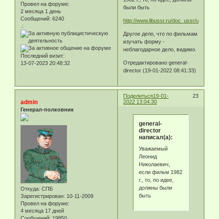
Провел на форуме:
были быть
2 месяца 1 день
Сообщений:
6240
http://www.libussr.ru/doc_ussr/usr_9388
.:
Другое дело, что по фильмам
изучать форму -
неблагодарное дело, видимо.
Последний визит:
Отредактировано general-
13-07-2023 20:48:32
director (19-01-2022 08:41:33)
Поделиться
19-01-
23
admin
2022 13:04:30
Генерал-полковник
general-
director
написал(а):
Уважаемый
Леонид
Николаевич,
если фильм 1982
г., то, по идее,
должны были
Откуда:
СПБ
быть
Зарегистрирован
: 10-11-2009
Провел на форуме:
4 месяца 17 дней
Сообщений:
19850