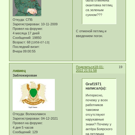
была отменена
окантовка петлиц
св.зеленым
сукном???
Откуда:
СПБ
Зарегистрирован
: 10-11-2009
Провел на форуме:
С отменой петлиц и
4 месяца 17 дней
введением погон.
Сообщений:
19850
Возраст:
68
[1958-07-13]
Последний визит:
Вчера 09:00:55
Поделиться
18-01-
19
ливиец
2022 21:51:58
Заблокирован
Graf1971
написал(а):
Интересно,
почему у всех
работников
таможни
Откуда:
Волоколамск
отсутствуют
Зарегистрирован
: 04-12-2021
нарукавные
Провел на форуме:
знаки? Почему у
4 дня 5 часов
актёра Боярского
Сообщений:
129
на петлицах