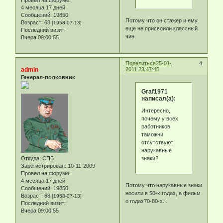
Провел на форуме:
4 месяца 17 дней
Сообщений:
19850
Потому что он стажер и ему
Возраст:
68
[1958-07-13]
еще не присвоили классный
Последний визит:
чин.
Вчера 09:00:55
Поделиться
25-01-
4
admin
2011 23:47:45
Генерал-полковник
Graf1971
написал(а):
Интересно,
почему у всех
работников
таможни
отсутствуют
нарукавные
знаки?
Откуда:
СПБ
Зарегистрирован
: 10-11-2009
Провел на форуме:
4 месяца 17 дней
Потому что нарукавные знаки
Сообщений:
19850
носили в 50-х годах, а фильм
Возраст:
68
[1958-07-13]
о годах70-80-х...
Последний визит:
Вчера 09:00:55