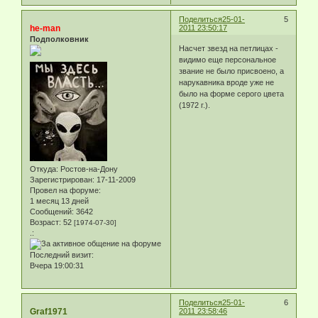
Поделиться
25-01-
5
he-man
2011 23:50:17
Подполковник
Насчет звезд на петлицах -
видимо еще персональное
звание не было присвоено, а
нарукавника вроде уже не
было на форме серого цвета
(1972 г.).
Откуда:
Ростов-на-Дону
Зарегистрирован
: 17-11-2009
Провел на форуме:
1 месяц 13 дней
Сообщений:
3642
Возраст:
52
[1974-07-30]
.:
Последний визит:
Вчера 19:00:31
Поделиться
25-01-
6
Graf1971
2011 23:58:46