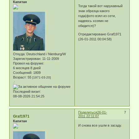
Капитан
Тогда такой вот нарукавный
знак образца какого
года(фото взял из сети,
надеюсь хозяин не
обидится)?
Отредактировано Graf1971
(26-01-2011 00:04:58)
Откуда:
Deutschland / Nienburg/W
Зарегистрирован
: 11-11-2009
Провел на форуме:
6 месяцев 8 дней
Сообщений:
1809
Возраст:
55
[1971-03-20]
.:
Последний визит:
08-08-2026 21:54:25
Поделиться
26-01-
7
Graf1971
2011 22:11:07
Капитан
И снова все ушли в засаду.