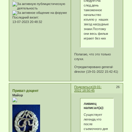
следует.На
след.день
таможенное
начальство
Последний визит:
изъяло у наших
13-07-2023 20:48:32
звезд нагрудные
знаки.Поэтому
они весь фильм
играют без них
Полагаю, что это только
слухи.
Отредактировано general-
director (19-01-2022 15:42:41)
Поделиться
19-01-
26
Приват-доцент
2022 18:50:45
Майор
ливиец
написал(а):
Существует
легенда,что
после
съемочного дня