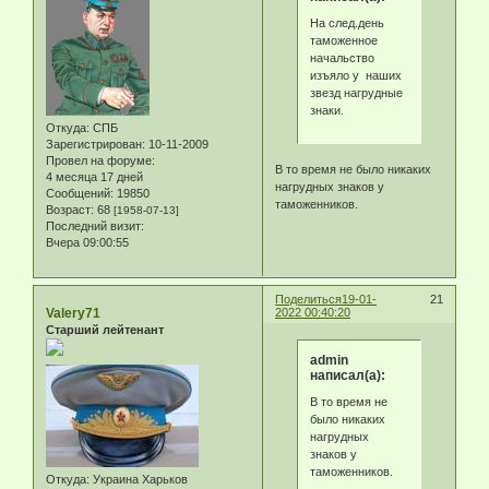
На след.день
таможенное
начальство
изъяло у наших
звезд нагрудные
знаки.
Откуда:
СПБ
Зарегистрирован
: 10-11-2009
Провел на форуме:
В то время не было никаких
4 месяца 17 дней
нагрудных знаков у
Сообщений:
19850
таможенников.
Возраст:
68
[1958-07-13]
Последний визит:
Вчера 09:00:55
Поделиться
19-01-
21
Valery71
2022 00:40:20
Старший лейтенант
admin
написал(а):
В то время не
было никаких
нагрудных
знаков у
таможенников.
Откуда:
Украина Харьков