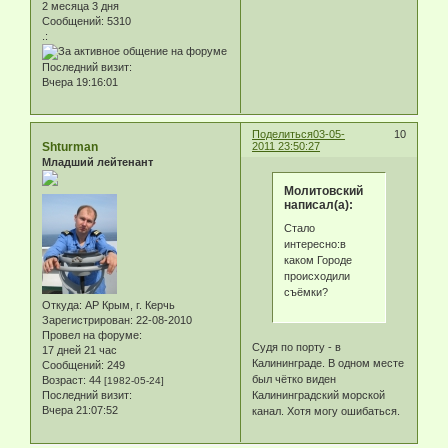
2 месяца 3 дня
Сообщений:
5310
.:
Последний визит:
Вчера 19:16:01
Поделиться
03-05-
10
Shturman
2011 23:50:27
Младший лейтенант
Молитовский
написал(а):
Стало
интересно:в
каком Городе
происходили
съёмки?
Откуда:
АР Крым, г. Керчь
Зарегистрирован
: 22-08-2010
Провел на форуме:
Судя по порту - в
17 дней 21 час
Калининграде. В одном месте
Сообщений:
249
был чётко виден
Возраст:
44
[1982-05-24]
Калининградский морской
Последний визит:
Вчера 21:07:52
канал. Хотя могу ошибаться.