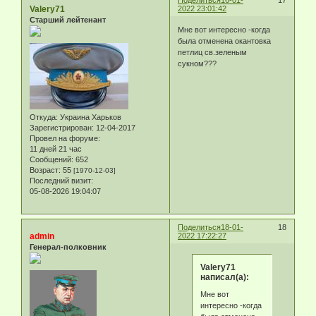
Поделиться
16-01-
17
Valery71
2022 23:01:42
Старший лейтенант
Мне вот интересно -когда
была отменена окантовка
петлиц св.зеленым
сукном???
Откуда:
Украина Харьков
Зарегистрирован
: 12-04-2017
Провел на форуме:
11 дней 21 час
Сообщений:
652
Возраст:
55
[1970-12-03]
Последний визит:
05-08-2026 19:04:07
Поделиться
18-01-
18
admin
2022 17:22:27
Генерал-полковник
Valery71
написал(а):
Мне вот
интересно -когда