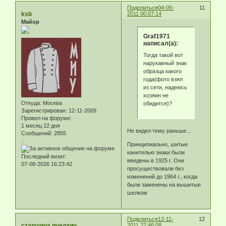
Поделиться
04-05-
11
ksb
2011 00:07:14
Майор
Graf1971
написал(а):
Тогда такой вот
нарукавный знак
образца какого
года(фото взял
из сети, надеюсь
хозяин не
Откуда:
Москва
обидится)?
Зарегистрирован
: 12-11-2009
Провел на форуме:
1 месяц 22 дня
Не видел тему раньше...
Сообщений:
2855
.:
Принципиально, шитые
канителью знаки были
Последний визит:
введены в 1925 г. Они
07-08-2026 16:23:42
просуществовали без
изменений до 1964 г., когда
были заменены на вышитые
шелком
Поделиться
12-11-
12
старшина пчелкин
2011 22:46:08