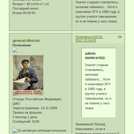
Значит старым становлюсь,
Возраст:
68
[1958-07-13]
начинаю забывать... Хотя я
Последний визит:
оканчивал ЛГУ в 1985 году, в
Вчера 09:00:55
группе учился таможенник,
но я не помню у него знака.
Поделиться
19-01-
24
general-director
2022 15:34:03
Полковник
admin
написал(а):
Значит старым
становлюсь,
начинаю
забывать... Хотя
я оканчивал ЛГУ
в 1985 году, в
группе учился
таможенник, но я
Откуда:
Российская Федерация,
не помню у него
ЦФО
знака.
Зарегистрирован
: 14-11-2009
Провел на форуме:
2 месяца 1 день
Сообщений:
6240
Уважаемый Леонид
.:
Николаевич, если я
правильно понял из пункта 5