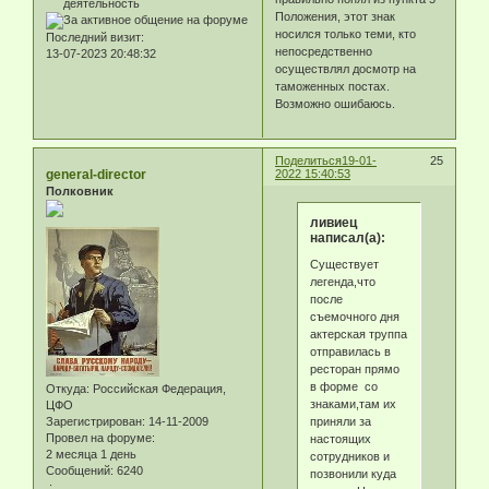
Положения, этот знак
носился только теми, кто
Последний визит:
непосредственно
13-07-2023 20:48:32
осуществлял досмотр на
таможенных постах.
Возможно ошибаюсь.
Поделиться
19-01-
25
general-director
2022 15:40:53
Полковник
ливиец
написал(а):
Существует
легенда,что
после
съемочного дня
актерская труппа
отправилась в
ресторан прямо
в форме со
Откуда:
Российская Федерация,
знаками,там их
ЦФО
приняли за
Зарегистрирован
: 14-11-2009
Провел на форуме:
настоящих
2 месяца 1 день
сотрудников и
Сообщений:
6240
позвонили куда
.: