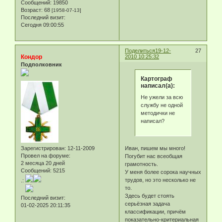
Сообщений:
19850
Возраст:
68
[1958-07-13]
Последний визит:
Сегодня 09:00:55
Поделиться
19-12-
27
Кондор
2010 10:25:32
Подполковник
Картограф
написал(а):
Не ужели за всю
службу не одной
методички не
написал?
Зарегистрирован
: 12-11-2009
Иван, пишем мы много!
Провел на форуме:
Погубит нас всеобщая
2 месяца 20 дней
грамотность.
Сообщений:
5215
У меня более сорока научных
трудов, но это несколько не
.:
то.
Здесь будет стоять
Последний визит:
серьёзная задача
01-02-2025 20:11:35
классификации, причём
показательно-критериальная