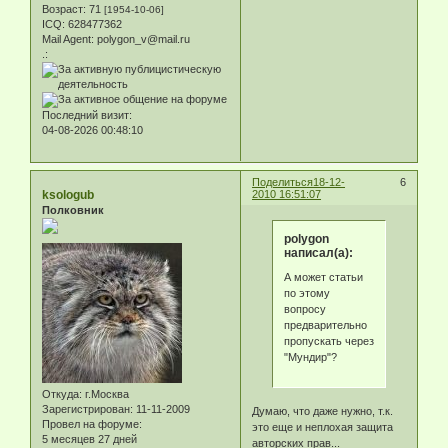
Возраст:
71
[1954-10-06]
ICQ:
628477362
Mail Agent:
polygon_v@mail.ru
.:
Последний визит:
04-08-2026 00:48:10
Поделиться
18-12-
6
ksologub
2010 16:51:07
Полковник
polygon
написал(а):
А может статьи
по этому
вопросу
предварительно
пропускать через
"Мундир"?
Откуда:
г.Москва
Зарегистрирован
: 11-11-2009
Думаю, что даже нужно, т.к.
Провел на форуме:
это еще и неплохая защита
5 месяцев 27 дней
авторских прав...