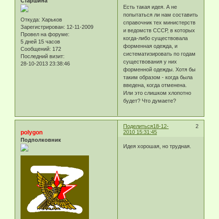
Старшина
Есть такая идея. А не
попытаться ли нам составить
Откуда:
Харьков
справочник тех министерств
Зарегистрирован
: 12-11-2009
и ведомств СССР, в которых
Провел на форуме:
когда-либо существовала
5 дней 15 часов
форменная одежда, и
Сообщений:
172
систематизировать по годам
Последний визит:
существования у них
28-10-2013 23:38:46
форменной одежды. Хотя бы
таким образом - когда была
введена, когда отменена.
Или это слишком хлопотно
будет? Что думаете?
Поделиться
18-12-
2
polygon
2010 15:31:45
Подполковник
Идея хорошая, но трудная.