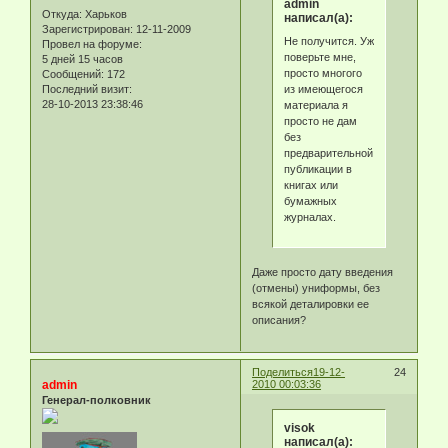
admin
Откуда:
Харьков
написал(а):
Зарегистрирован
: 12-11-2009
Не получится. Уж
Провел на форуме:
поверьте мне,
5 дней 15 часов
просто многого
Сообщений:
172
из имеющегося
Последний визит:
28-10-2013 23:38:46
материала я
просто не дам
без
предварительной
публикации в
книгах или
бумажных
журналах.
Даже просто дату введения
(отмены) униформы, без
всякой деталировки ее
описания?
Поделиться
19-12-
24
admin
2010 00:03:36
Генерал-полковник
visok
написал(а):