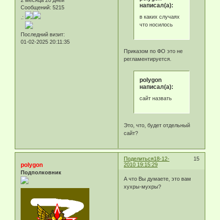
написал(а):
Сообщений:
5215
в каких случаях
.:
что носилось
Последний визит:
01-02-2025 20:11:35
Приказом по ФО это не
регламентируется.
polygon
написал(а):
сайт назвать
Это, что, будет отдельный
сайт?
Поделиться
18-12-
15
polygon
2010 19:15:29
Подполковник
А что Вы думаете, это вам
хухры-мухры?