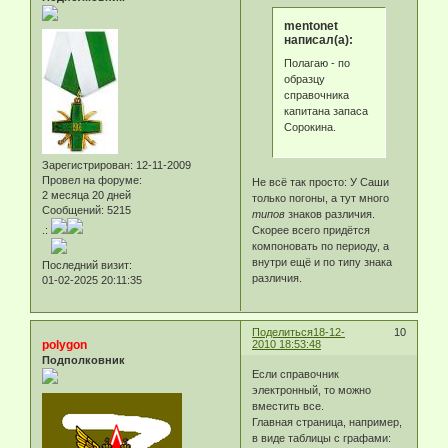
mentonet
написал(а):
Полагаю - по
образцу
справочника
капитана запаса
Сорокина.
Зарегистрирован
: 12-11-2009
Провел на форуме:
Не всё так просто: У Саши
2 месяца 20 дней
только погоны, а тут много
Сообщений:
5215
типов
знаков различия.
Скорее всего придётся
.:
компоновать по периоду, а
внутри ещё и по типу знака
Последний визит:
различия.
01-02-2025 20:11:35
Поделиться
18-12-
10
polygon
2010 18:53:48
Подполковник
Если справочник
электронный, то можно
вместить все.
Главная страница, например,
в виде таблицы с графами: