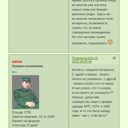
армии, флота и органов НКВД
во многом уже изучена,
новые открытия бывают
довольно редко. Здесь же -
во многом непаханное поле,
интересно, возможность
узнать что-то новое,
совершенно неожиданное.
Но этот интерес нужно
развивать, подогревать
Поделиться
19-12-
26
admin
2010 09:45:45
Генерал-полковник
Коллега, говорите интересно.
С одной стороны - можно
ничего не указывать, с другой
- можно узнать что-то новое.
И как узнать что-т о новое,
если ничего не указывать??
Хорошо, допустим
сообщество знает о форме
одежды МПС 1979 и 1985
года. А то что было между
Откуда:
СПБ
ними - как с этим быть?
Зарегистрирован
: 10-11-2009
Провел на форуме:
4 месяца 17 дней