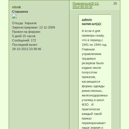
Поделиться
19-12-
25
visok
2010 00:20:32
Старшина
admin
Откуда:
Харьков
написал(а):
Зарегистрирован
: 12-11-2009
А если я для
Провел на форуме:
примера скажу,
5 дней 15 часов
что в период с
Сообщений:
172
1941 по 1944 год
Последний визит:
28-10-2013 23:38:46
Главным
управлением
трудовых
резервов было
издано около
полусотни
приказов,
касающихся
формы одежды
ремесленных,
железнодорожных
училищ и школ
ФЗО. И
практически
каждый такой
приказ
переворачивает
наши знания о