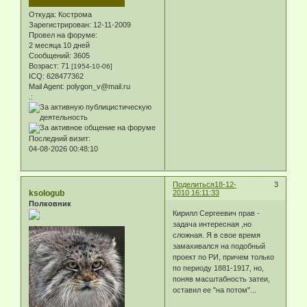
Откуда:
Кострома
Зарегистрирован
: 12-11-2009
Провел на форуме:
2 месяца 10 дней
Сообщений:
3605
Возраст:
71
[1954-10-06]
ICQ:
628477362
Mail Agent:
polygon_v@mail.ru
.:
Последний визит:
04-08-2026 00:48:10
Поделиться
18-12-
3
ksologub
2010 16:11:33
Полковник
Кирилл Сергеевич прав -
задача интересная ,но
сложная. Я в свое время
замахивался на подобный
проект по РИ, причем только
по периоду 1881-1917, но,
поняв масштабность затеи,
оставил ее "на потом"...