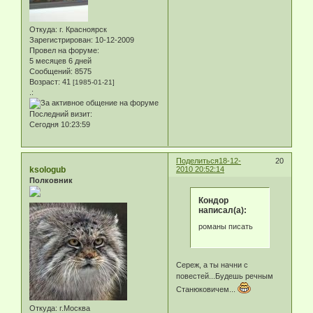
Откуда:
г. Красноярск
Зарегистрирован
: 10-12-2009
Провел на форуме:
5 месяцев 6 дней
Сообщений:
8575
Возраст:
41
[1985-01-21]
.:
Последний визит:
Сегодня 10:23:59
Поделиться
18-12-
20
ksologub
2010 20:52:14
Полковник
Кондор
написал(а):
романы писать
Сереж, а ты начни с
повестей...Будешь речным
Станюковичем...
Откуда:
г.Москва