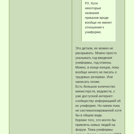
РУ. Хотя
некоторые
названия
приказов вроде
вообще не имеют
отношения к
униформе.
Это детали, их можно не
раскрывать. Можно просто
указывать год введения
униформы, год отмены.
Можно, в конце концов, пока
вообще ничего не писать о
трудовых резервах. Или
написать позже.
Есть большое количество
министерств, ведомств, с
уже доступной интернет-
сообществу информацией об
их униформе. Но никем пока
не систематизированной хотя
бы в общем виде.
Короме того, это могло бы
привлечь новых людей на
форум. Тема униформы