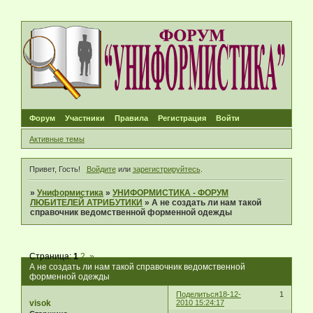
Форум
Участники
Правила
Регистрация
Войти
Активные темы
Привет, Гость!
Войдите
или
зарегистрируйтесь
.
»
Униформистика
»
УНИФОРМИСТИКА - ФОРУМ
ЛЮБИТЕЛЕЙ АТРИБУТИКИ
»
А не создать ли нам такой
справочник ведомственной форменной одежды
Страница:
1
2
»
А не создать ли нам такой справочник ведомственной
форменной одежды
Поделиться
18-12-
1
visok
2010 15:24:17