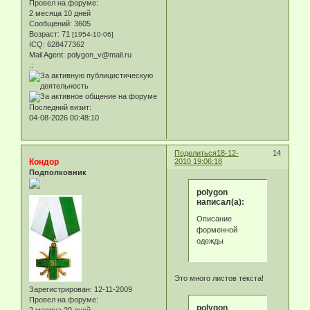
Провел на форуме:
2 месяца 10 дней
Сообщений:
3605
Возраст:
71
[1954-10-06]
ICQ:
628477362
Mail Agent:
polygon_v@mail.ru
.:
Последний визит:
04-08-2026 00:48:10
Поделиться
18-12-
14
Кондор
2010 19:06:18
Подполковник
polygon
написал(а):
Описание
форменной
одежды
Это много листов текста!
Зарегистрирован
: 12-11-2009
Провел на форуме:
polygon
2 месяца 20 дней