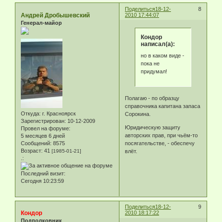
Поделиться
18-12-
8
Андрей Дробышевский
2010 17:44:07
Генерал-майор
Кондор
написал(а):
но в каком виде -
пока не
придумал!
Полагаю - по образцу
справочника капитана запаса
Откуда:
г. Красноярск
Сорокина.
Зарегистрирован
: 10-12-2009
Юридическую защиту
Провел на форуме:
авторских прав, при чьём-то
5 месяцев 6 дней
Сообщений:
8575
посягательстве, - обеспечу
Возраст:
41
[1985-01-21]
влёт.
.:
Последний визит:
Сегодня 10:23:59
Поделиться
18-12-
9
Кондор
2010 18:17:22
Подполковник