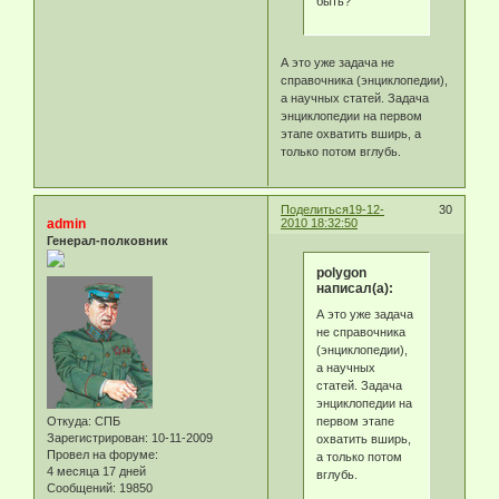
быть?
А это уже задача не
справочника (энциклопедии),
а научных статей. Задача
энциклопедии на первом
этапе охватить вширь, а
только потом вглубь.
Поделиться
19-12-
30
admin
2010 18:32:50
Генерал-полковник
polygon
написал(а):
А это уже задача
не справочника
(энциклопедии),
а научных
статей. Задача
энциклопедии на
первом этапе
Откуда:
СПБ
Зарегистрирован
: 10-11-2009
охватить вширь,
Провел на форуме:
а только потом
4 месяца 17 дней
вглубь.
Сообщений:
19850