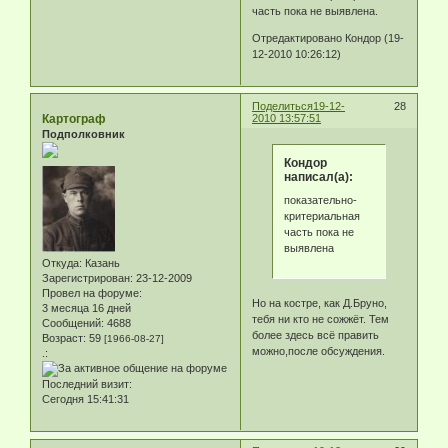
часть пока не выявлена.
Отредактировано Кондор (19-
12-2010 10:26:12)
Поделиться
19-12-
28
Картограф
2010 13:57:51
Подполковник
Кондор
написал(а):
показательно-
критериальная
часть пока не
выявлена
Откуда:
Казань
Зарегистрирован
: 23-12-2009
Провел на форуме:
Но на костре, как Д.Бруно,
3 месяца 16 дней
тебя ни кто не сожжёт. Тем
Сообщений:
4688
более здесь всё править
Возраст:
59
[1966-08-27]
можно,после обсуждения.
.:
Последний визит:
Сегодня 15:41:31