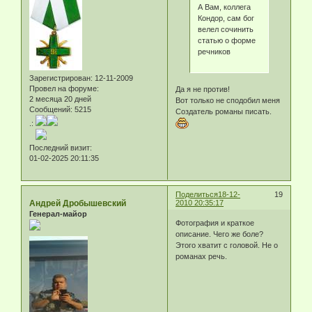
А Вам, коллега
Кондор, сам бог
велел сочинить
статью о форме
речников
Зарегистрирован
: 12-11-2009
Провел на форуме:
Да я не против!
2 месяца 20 дней
Вот только не сподобил меня
Сообщений:
5215
Создатель романы писать.
.:
Последний визит:
01-02-2025 20:11:35
Поделиться
18-12-
19
Андрей Дробышевский
2010 20:35:17
Генерал-майор
Фотография и краткое
описание. Чего же боле?
Этого хватит с головой. Не о
романах речь.