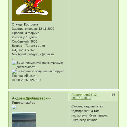
Откуда:
Кострома
Зарегистрирован
: 12-11-2009
Провел на форуме:
2 месяца 10 дней
Сообщений:
3605
Возраст:
71
[1954-10-06]
ICQ:
628477362
Mail Agent:
polygon_v@mail.ru
.:
Последний визит:
04-08-2026 00:48:10
Поделиться
18-12-
16
Андрей Дробышевский
2010 19:18:01
Генерал-майор
Скорее, надо начать с
"адмиралов", а там -
посмотрим, будет видно.
Лиха беда начало.