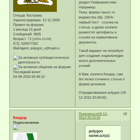
раздел Униформистики.
Например:
Тема: форма такого то
Откуда:
Кострома
ведомства обр. 195Хг.
Зарегистрирован
: 12-11-2009
первый пост - ссылка на
Провел на форуме:
статью, а далее коллеги
2 месяца 10 дней
разместят артефакты и
Сообщений:
3605
ссылки на нормативные
Возраст:
71
[1954-10-06]
документы.
ICQ:
628477362
Mail Agent:
polygon_v@mail.ru
Такой вариант не потребует
.:
для создания энциклопедии
много дополнительных
усилий.
Последний визит:
А Вам, коллега Кондор, сам
04-08-2026 00:48:10
бог велел сочинить статью о
форме речников.
Отредактировано polygon (18-
12-2010 20:08:55)
Поделиться
18-12-
18
Кондор
2010 20:33:02
Подполковник
polygon
написал(а):