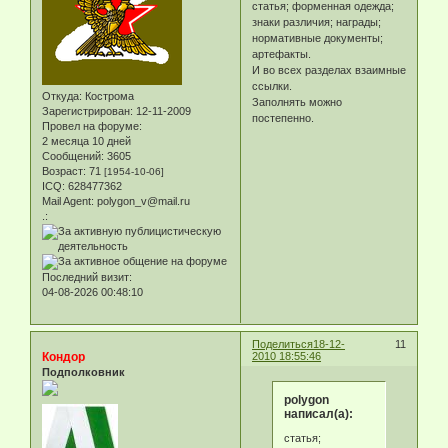
статья; форменная одежда;
знаки различия; награды;
нормативные документы;
артефакты.
И во всех разделах взаимные
ссылки.
Откуда:
Кострома
Заполнять можно
Зарегистрирован
: 12-11-2009
постепенно.
Провел на форуме:
2 месяца 10 дней
Сообщений:
3605
Возраст:
71
[1954-10-06]
ICQ:
628477362
Mail Agent:
polygon_v@mail.ru
.:
Последний визит:
04-08-2026 00:48:10
Поделиться
18-12-
11
Кондор
2010 18:55:46
Подполковник
polygon
написал(а):
статья;