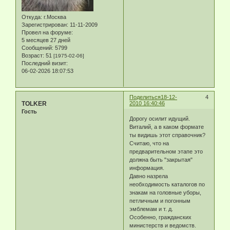
Откуда:
г.Москва
Зарегистрирован
: 11-11-2009
Провел на форуме:
5 месяцев 27 дней
Сообщений:
5799
Возраст:
51
[1975-02-06]
Последний визит:
06-02-2026 18:07:53
Поделиться
18-12-
4
TOLKER
2010 16:40:46
Гость
Дорогу осилит идущий.
Виталий, а в каком формате
ты видишь этот справочник?
Считаю, что на
предварительном этапе это
должна быть "закрытая"
информация.
Давно назрела
необходимость каталогов по
знакам на головные уборы,
петличным и погонным
эмблемам и т. д.
Особенно, гражданских
министерств и ведомств.