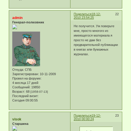
Поделиться
18-12-
22
admin
2010 23:54:25
Генерал-полковник
Не получится. Уж поверьте
мне, просто многого из
имеющегося материала я
просто не дам без
предварительной публикации
в книгах или бумажных
журналах.
Откуда:
СПБ
Зарегистрирован
: 10-11-2009
Провел на форуме:
4 месяца 17 дней
Сообщений:
19850
Возраст:
68
[1958-07-13]
Последний визит:
Сегодня 09:00:55
Поделиться
19-12-
23
visok
2010 00:00:24
Старшина