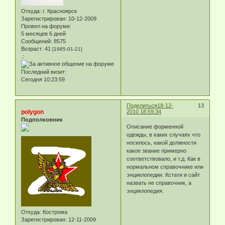
Откуда:
г. Красноярск
Зарегистрирован
: 10-12-2009
Провел на форуме:
5 месяцев 6 дней
Сообщений:
8575
Возраст:
41
[1985-01-21]
.:
Последний визит:
Сегодня 10:23:59
Поделиться
18-12-
13
polygon
2010 18:59:34
Подполковник
Описание форменной
одежды, в каких случаях что
носилось, какой должности
какое звание примерно
соответствовало, и т.д. Как в
нормальном справочнике или
энциклопедии. Кстати и сайт
назвать не справочник, а
энциклопедия.
Откуда:
Кострома
Зарегистрирован
: 12-11-2009