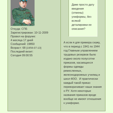
Даже просто дату
введения
(отмены)
униформы, без
всякой
деталировки ее
описания?
Откуда:
СПБ
Зарегистрирован
: 10-11-2009
Провел на форуме:
4 месяца 17 дней
А если я для примера скажу,
Сообщений:
19850
что в период с 1941 по 1944
Возраст:
68
[1958-07-13]
год Главным управлением
Последний визит:
трудовых резервов было
Сегодня 09:00:55
издано около полусотни
приказов, касающихся
формы одежды
ремесленных,
железнодорожных училищ и
школ ФЗО. И практически
каждый такой приказ
переворачивает наши знания
о РУ. Хотя некоторые
названия приказов вроде
вообще не имеют отношения
к униформе.