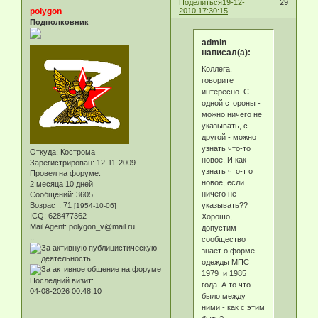
Поделиться
19-12-
29
polygon
2010 17:30:15
Подполковник
admin
написал(а):
Коллега,
говорите
интересно. С
одной стороны -
можно ничего не
указывать, с
другой - можно
узнать что-то
Откуда:
Кострома
новое. И как
Зарегистрирован
: 12-11-2009
узнать что-т о
Провел на форуме:
новое, если
2 месяца 10 дней
ничего не
Сообщений:
3605
указывать??
Возраст:
71
[1954-10-06]
ICQ:
628477362
Хорошо,
Mail Agent:
polygon_v@mail.ru
допустим
.:
сообщество
знает о форме
одежды МПС
1979 и 1985
Последний визит:
года. А то что
04-08-2026 00:48:10
было между
ними - как с этим