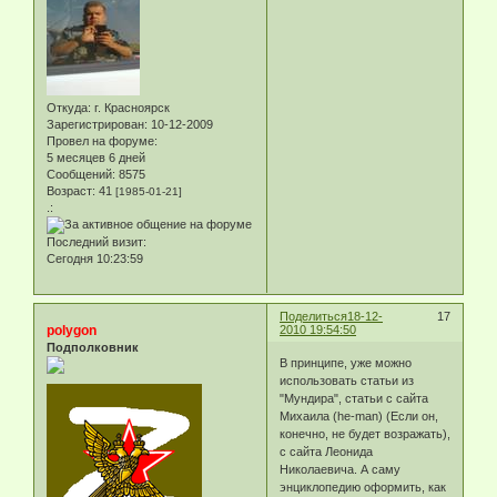
Откуда:
г. Красноярск
Зарегистрирован
: 10-12-2009
Провел на форуме:
5 месяцев 6 дней
Сообщений:
8575
Возраст:
41
[1985-01-21]
.:
Последний визит:
Сегодня 10:23:59
Поделиться
18-12-
17
polygon
2010 19:54:50
Подполковник
В принципе, уже можно
использовать статьи из
"Мундира", статьи с сайта
Михаила (he-man) (Если он,
конечно, не будет возражать),
с сайта Леонида
Николаевича. А саму
энциклопедию оформить, как