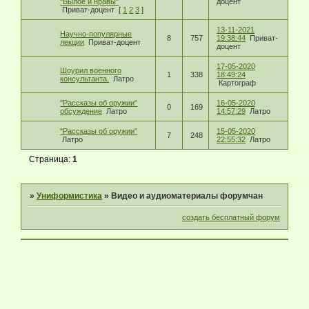
"Былое и нравы"
доцент
Приват-доцент
[
1
2
3
]
13-11-2021
Научно-популярные
8
757
19:38:44
Приват-
лекции
Приват-доцент
доцент
17-05-2020
Шоурил военного
1
338
18:49:24
консультанта.
Латро
Картограф
"Рассказы об оружии"
16-05-2020
0
169
обсуждение
Латро
14:57:29
Латро
"Рассказы об оружии"
15-05-2020
7
248
Латро
22:55:32
Латро
Страница:
1
»
Униформистика
»
Видео и аудиоматериалы форумчан
создать бесплатный форум