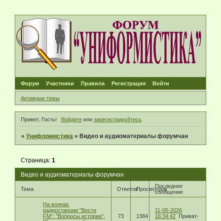
Форум
Участники
Правила
Регистрация
Войти
Активные темы
Привет, Гость!
Войдите
или
зарегистрируйтесь
.
»
Униформистика
»
Видео и аудиоматериалы форумчан
Страница:
1
Видео и аудиоматериалы форумчан
Последнее
Тема
Ответов
Просмотров
сообщение
На волнах
радиостанции "Вести
11-05-2026
FM": "Вопросы истории",
73
1384
16:34:42
Приват-