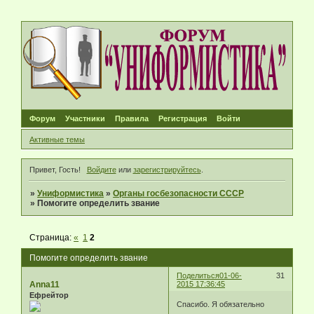
Форум
Участники
Правила
Регистрация
Войти
Активные темы
Привет, Гость!
Войдите
или
зарегистрируйтесь
.
»
Униформистика
»
Органы госбезопасности СССР
»
Помогите определить звание
Страница:
«
1
2
Помогите определить звание
Поделиться
01-06-
31
Anna11
2015 17:36:45
Ефрейтор
Спасибо. Я обязательно