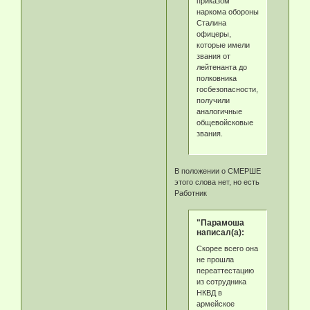
приказом
наркома обороны
Сталина
офицеры,
которые имели
звания от
лейтенанта до
полковника
госбезопасности,
получили
аналогичные
общевойсковые
звания.
В положении о СМЕРШЕ
этого слова нет, но есть
Работник
"Парамоша
написал(а):
Скорее всего она
не прошла
переаттестацию
из сотрудника
НКВД в
армейское