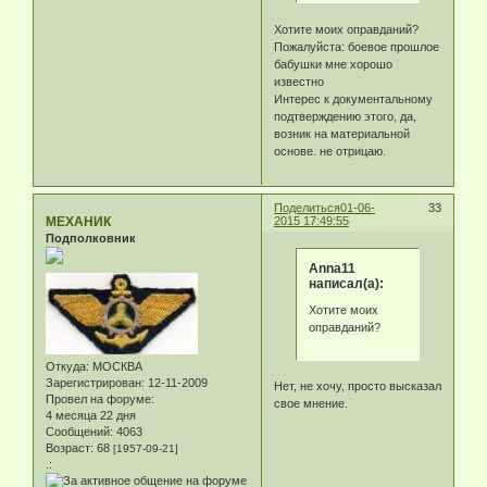
Хотите моих оправданий?
Пожалуйста: боевое прошлое
бабушки мне хорошо
известно
Интерес к документальному
подтверждению этого, да,
возник на материальной
основе. не отрицаю.
Поделиться
01-06-
33
МЕХАНИК
2015 17:49:55
Подполковник
Anna11
написал(а):
Хотите моих
оправданий?
Откуда:
МОСКВА
Зарегистрирован
: 12-11-2009
Нет, не хочу, просто высказал
Провел на форуме:
свое мнение.
4 месяца 22 дня
Сообщений:
4063
Возраст:
68
[1957-09-21]
.: