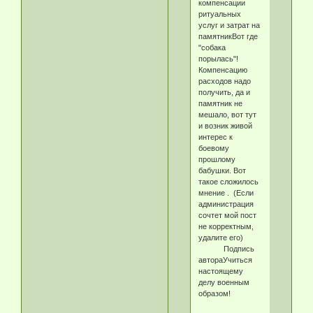
компенсации
ритуальных
услуг и затрат на
памятникВот где
"собака
порылась"!
Компенсацию
расходов надо
получить, да и
памятник не
мешало, вот тут
и возник живой
интерес к
боевому
прошлому
бабушки. Вот
такое сложилось
мнение . (Если
администрация
сочтет мой пост
не корректным,
удалите его)
Подпись
автораУчиться
настоящему
делу военным
образом!