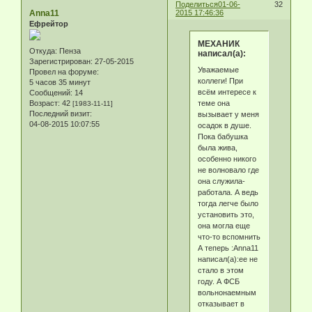
Поделиться
01-06-
32
Anna11
2015 17:46:36
Ефрейтор
МЕХАНИК
Откуда:
Пенза
написал(а):
Зарегистрирован
: 27-05-2015
Уважаемые
Провел на форуме:
коллеги! При
5 часов 35 минут
всём интересе к
Сообщений:
14
теме она
Возраст:
42
[1983-11-11]
Последний визит:
вызывает у меня
04-08-2015 10:07:55
осадок в душе.
Пока бабушка
была жива,
особенно никого
не волновало где
она служила-
работала. А ведь
тогда легче было
установить это,
она могла еще
что-то вспомнить
А теперь :Anna11
написал(а):ее не
стало в этом
году. А ФСБ
вольнонаемным
отказывает в