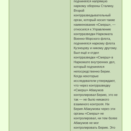
подчинялся напрямую
наркому обороны Сталину.
Второй
контрразведывательный
орган, который носил также
наименование «Смерш», —
относился к Управлению
контрразведки Наркомата
Военно-Морского флота,
подчинялся наркому флота
Кузнецову и никому другому.
Был ещё и отдел
контрразведки «Смерш» в
Наркомате внутренних дел,
который подчинялся
непосредственно Берии.
Когда некоторые
исследователи утверждают,
что через контрразведку
«Смерш» Абакумов
контролировал Берию, это не
так — не было никакого
взаимного контроля. Ни
Берия Абакумова через эти
органы «Смерш» не
контролировал, ни тем более
Абакумов не мог
контролировать Берию. Это