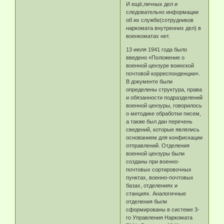
И ещё,личных дел и
следовательно информации
об их службе(сотрудников
наркомата внутренних дел) в
военкоматах нет.
13 июля 1941 года было
введено «Положение о
военной цензуре воинской
почтовой корреспонденции».
В документе были
определены структура, права
и обязанности подразделений
военной цензуры, говорилось
о методике обработки писем,
а также был дан перечень
сведений, которые являлись
основанием для конфискации
отправлений. Отделения
военной цензуры были
созданы при военно-
почтовых сортировочных
пунктах, военно-почтовых
базах, отделениях и
станциях. Аналогичные
отделения были
сформированы в системе 3-
го Управления Наркомата