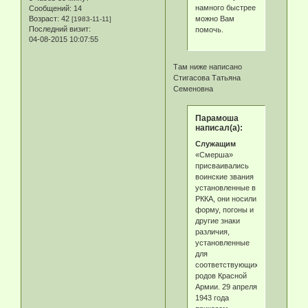
намного быстрее
Сообщений:
14
можно Вам
Возраст:
42
[1983-11-11]
Последний визит:
помочь.
04-08-2015 10:07:55
Там ниже написано
Стигасова Татьяна
Семеновна
Парамоша
написал(а):
Служащим
«Смерша»
присваивались
воинские звания
установленные в
РККА, они носили
форму, погоны и
другие знаки
различия,
установленные
для
соответствующих
родов Красной
Армии. 29 апреля
1943 года