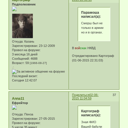
Картограф
Подполковник
Парамоша
написал(а):
Смерш был не
только в армии
но и в органах.
Откуда:
Казань
Зарегистрирован
: 23-12-2009
В
вой
сках
НКВД
Провел на форуме:
3 месяца 16 дней
Отредактировано Картограф
Сообщений:
4688
(01-06-2015 22:31:03)
Возраст:
59
[1966-08-27]
.:
Последний визит:
Сегодня 12:42:07
Поделиться
02-06-
37
Anna11
2015 11:04:59
Ефрейтор
Картограф
Откуда:
Пенза
написал(а):
Зарегистрирован
: 27-05-2015
Зная ФИО
Провел на форуме:
Вашей бабули
5 часов 35 минут