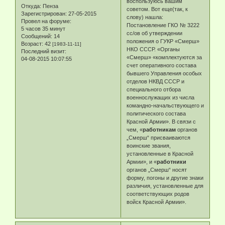
воспользуюсь вашим
Откуда:
Пенза
советом. Вот еще(так, к
Зарегистрирован
: 27-05-2015
слову) нашла:
Провел на форуме:
Постановление ГКО № 3222
5 часов 35 минут
сс/ов об утверждении
Сообщений:
14
положения о ГУКР «Смерш»
Возраст:
42
[1983-11-11]
НКО СССР. «Органы
Последний визит:
«Смерш» «комплектуются за
04-08-2015 10:07:55
счет оперативного состава
бывшего Управления особых
отделов НКВД СССР и
специального отбора
военнослужащих из числа
командно-начальствующего и
политического состава
Красной Армии». В связи с
чем, «
работникам
органов
„Смерш“ присваиваются
воинские звания,
установленные в Красной
Армии», и «
работники
органов „Смерш“ носят
форму, погоны и другие знаки
различия, установленные для
соответствующих родов
войск Красной Армии».