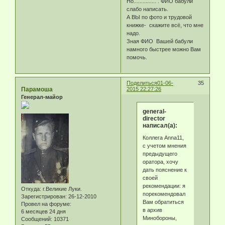
Но............... . ФИО бабули
слабо написать.
А ВЫ по фото и трудовой
книжке- скажите всё, что мне
надо.
Зная ФИО Вашей бабули
намного быстрее можно Вам
помочь.
Поделиться
01-06-
35
Парамоша
2015 22:27:26
Генерал-майор
general-
director
написал(а):
Коллега Anna11,
с учетом мнения
предыдущего
оратора, хочу
дать пояснение к
своей
рекомендации: я
Откуда:
г.Великие Луки.
порекомендовал
Зарегистрирован
: 26-12-2010
Вам обратиться
Провел на форуме:
в архив
6 месяцев 24 дня
Минобороны,
Сообщений:
10371