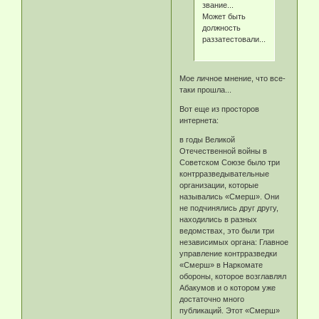
звание...
Может быть
должность
раззатестовали....
Мое личное мнение, что все-
таки прошла...
Вот еще из просторов
интернета:
в годы Великой
Отечественной войны в
Советском Союзе было три
контрразведывательные
организации, которые
назывались «Смерш». Они
не подчинялись друг другу,
находились в разных
ведомствах, это были три
независимых органа: Главное
управление контрразведки
«Смерш» в Наркомате
обороны, которое возглавлял
Абакумов и о котором уже
достаточно много
публикаций. Этот «Смерш»