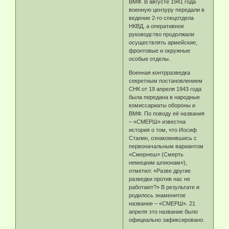
ВМФ. В августе 1941 года
военную цензуру передали в
ведение 2-го спецотдела
НКВД, а оперативное
руководство продолжали
осуществлять армейские,
фронтовые и окружные
особые отделы.
Военная контрразведка
секретным постановлением
СНК от 19 апреля 1943 года
была передана в народные
комиссариаты обороны и
ВМФ. По поводу её названия
– «СМЕРШ» известна
история о том, что Иосиф
Сталин, ознакомившись с
первоначальным вариантом
«Смернеш» (Смерть
немецким шпионам»),
отметил: «Разве другие
разведки против нас не
работают?» В результате и
родилось знаменитое
название – «СМЕРШ». 21
апреля это название было
официально зафиксировано.