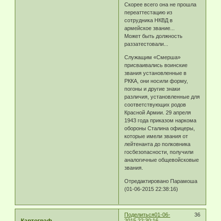
Скорее всего она не прошла
переаттестацию из
сотрудника НКВД в
армейское звание...
Может быть должность
раззатестовали...
Служащим «Смерша»
присваивались воинские
звания установленные в
РККА, они носили форму,
погоны и другие знаки
различия, установленные для
соответствующих родов
Красной Армии. 29 апреля
1943 года приказом наркома
обороны Сталина офицеры,
которые имели звания от
лейтенанта до полковника
госбезопасности, получили
аналогичные общевойсковые
звания.
Отредактировано Парамоша
(01-06-2015 22:38:16)
Поделиться
01-06-
36
2015 22:30:16