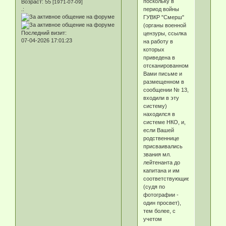
поскольку в
Возраст:
55
[1971-07-09]
период войны
.:
ГУВКР "Смерш"
(органы военной
Последний визит:
цензуры, ссылка
07-04-2026 17:01:23
на работу в
которых
приведена в
отсканированном
Вами письме и
размещенном в
сообщении № 13,
входили в эту
систему)
находился в
системе НКО, и,
если Вашей
родственнице
присваивались
звания мл.
лейтенанта до
капитана и им
соответствующие
(судя по
фотографии -
один просвет),
тем более, с
учетом