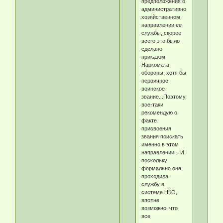
предположения о
административно-
хозяйственном
направлении ее
службы, скорее
всего это было
сделано
приказом
Наркомата
обороны, хотя бы
первичное
воинское
звание...Поэтому,
все-таки
рекомендую о
факте
присвоения
звания поискать
именно в этом
направлении... И
поскольку
формально она
проходила
службу в
системе НКО,
вполне
возможно, что
все