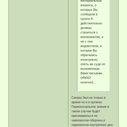
материальные
вопросы, о
которых Вы
сообщили в
пункте 8
действительно
должны
строиться с
военкоматом, а
не с тем
ведомством, в
которое Вы
обратились
изначально,
опять же судя по
выложенным
Вами письмам..
(ИМХО
конечно)...
Смерш был не только в
армии но и в органах.
Первоночальное звание в
таком случае будет
присваиваться не
наркоматом обороны,а
наркоматом внутренних дел.