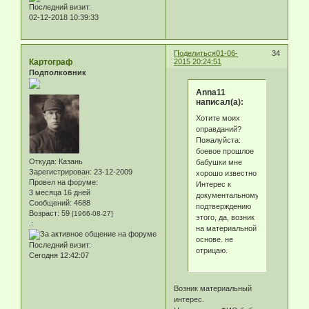
Последний визит:
02-12-2018 10:39:33
Поделиться
01-06-
34
Картограф
2015 20:24:51
Подполковник
Anna11
написал(а):
Хотите моих
оправданий?
Пожалуйста:
боевое прошлое
Откуда:
Казань
бабушки мне
Зарегистрирован
: 23-12-2009
хорошо известно
Провел на форуме:
Интерес к
3 месяца 16 дней
документальному
Сообщений:
4688
подтверждению
Возраст:
59
[1966-08-27]
этого, да, возник
.:
на материальной
основе. не
Последний визит:
отрицаю.
Сегодня 12:42:07
Возник материальный
интерес.