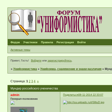
Форум
Участники
Правила
Регистрация
Войти
Активные темы
Привет, Гость!
Войдите
или
зарегистрируйтесь
.
»
Униформистика
»
Униформа, снаряжение и знаки различия
»
Мунд
Страница:
1
2
3
4
»
Мундир российского ученичества
admin
Поделиться
08-11-2014 22:33:07
Генерал-полковник