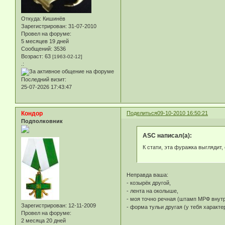
Откуда:
Кишинёв
Зарегистрирован
: 31-07-2010
Провел на форуме:
5 месяцев 19 дней
Сообщений:
3536
Возраст:
63
[1963-02-12]
.:
Последний визит:
25-07-2026 17:43:47
Кондор
Поделиться
09-10-2010 16:50:21
Подполковник
ASC написал(а):
К стати, эта фуражка выглядит,
Неправда ваша:
- козырёк другой,
- лента на околыше,
- моя точно речная (штамп МРФ внутр
Зарегистрирован
: 12-11-2009
- форма тульи другая (у тебя характ
Провел на форуме:
2 месяца 20 дней