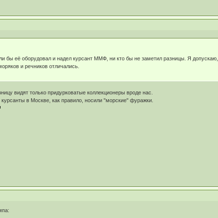
ли бы её оборудовал и надел курсант ММФ, ни кто бы не заметил разницы. Я допускаю,
оряков и речников отличались.
азницу видят только придурковатые коллекционеры вроде нас.
 курсанты в Москве, как правило, носили "морские" фуражки.
мпа: