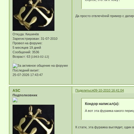
Да просто отвлечённй пример с датир
Откуда:
Кишинёв
Зарегистрирован
: 31-07-2010
Провел на форуме:
5 месяцев 19 дней
Сообщений:
3536
Возраст:
63
[1963-02-12]
.:
Последний визит:
25-07-2026 17:43:47
ASC
Поделиться
09-10-2010 16:41:04
Подполковник
Кондор написал(а):
А вот эта фуражка какого пери
К стати, эта фуражка выглядит, один 