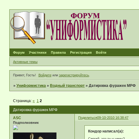
Форум
Участники
Правила
Регистрация
Войти
Активные темы
Привет, Гость!
Войдите
или
зарегистрируйтесь
.
»
Униформистика
»
Водный транспорт
»
Датировка фуражек МРФ
Страница:
«
1
2
Датировка фуражек МРФ
ASC
Поделиться
09-10-2010 16:38:47
Подполковник
Кондор написал(а):
Сергей, это ты к чему?