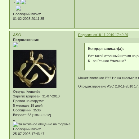
.:
Последний визит:
01-02-2025 20:11:35
ASC
Поделиться
18-11-2010 17:49:29
Подполковник
Кондор написал(а):
Вот такой странный штамп на р
К...ое Речное Училище?
Может Киевское РУ? Но на сколько я 
Отредактировано ASC (18-11-2010 17:
Откуда:
Кишинёв
Зарегистрирован
: 31-07-2010
Провел на форуме:
5 месяцев 19 дней
Сообщений:
3536
Возраст:
63
[1963-02-12]
.:
Последний визит:
25-07-2026 17:43:47