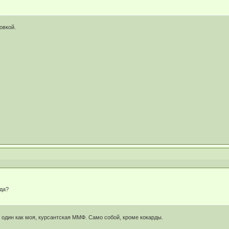
овкой.
ода?
в один как моя, курсантская ММФ. Само собой, кроме кокарды.