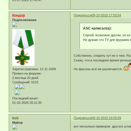
Кондор
Поделиться
09-10-2010 17:53:54
Подполковник
ASC написал(а):
Сергей, возможно другая, но ес
Не думаю что ТУ для фуражек м
Собственно, спорить тут не о чем. Р
Скажу, что в последнее время речные
Зарегистрирован
: 12-11-2009
Но фасоны всё же различаются.
Провел на форуме:
2 месяца 20 дней
Сообщений:
5215
.:
Последний визит:
01-02-2025 20:11:35
ksb
Поделиться
09-10-2010 19:05:59
Майор
вот несколько примеров другого шта