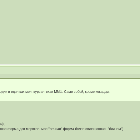
 один в один как моя, курсантская ММФ. Само собой, кроме кокарды.
и),
ерная форма для моряков, моя "речная" форма более сплющенная -"блином").