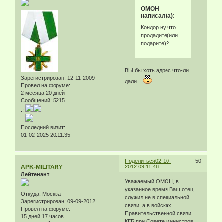
ОМОН
написал(а):
Кондор ну что
продадите(или
подарите)?
ВЫ бы хоть адрес что-ли
Зарегистрирован
: 12-11-2009
дали.
Провел на форуме:
2 месяца 20 дней
Сообщений:
5215
.:
Последний визит:
01-02-2025 20:11:35
Поделиться
02-10-
50
APK-MILITARY
2012 09:11:48
Лейтенант
Уважаемый ОМОН, в
указанное время Ваш отец
Откуда:
Москва
служил не в специальной
Зарегистрирован
: 09-09-2012
связи, а в войсках
Провел на форуме:
Правительственной связи
15 дней 17 часов
КГБ при Совете министров