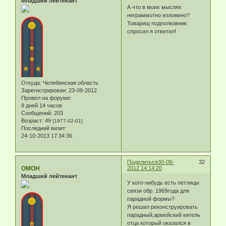
Младший лейтенант
А что в моих мыслях
неграммотно изложено?
Товарищ подполковник
спросил я ответил!
Откуда:
Челябинская область
Зарегистрирован
: 23-09-2012
Провел на форуме:
9 дней 14 часов
Сообщений:
203
Возраст:
49
[1977-02-01]
Последний визит:
24-10-2013 17:34:36
Поделиться
30-09-
32
ОМОН
2012 14:14:20
Младший лейтенант
У кого-нибудь есть петлицы
связи обр. 1969года для
парадной формы?
Я решил реконструировать
парадный,армейский китель
отца который оказался в