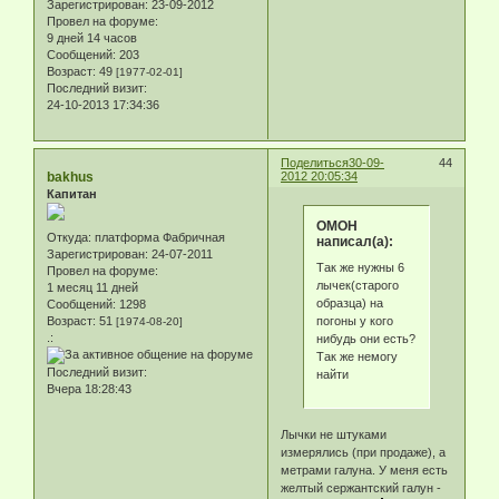
Зарегистрирован
: 23-09-2012
Провел на форуме:
9 дней 14 часов
Сообщений:
203
Возраст:
49
[1977-02-01]
Последний визит:
24-10-2013 17:34:36
Поделиться
30-09-
44
bakhus
2012 20:05:34
Капитан
ОМОН
Откуда:
платформа Фабричная
написал(а):
Зарегистрирован
: 24-07-2011
Так же нужны 6
Провел на форуме:
лычек(старого
1 месяц 11 дней
образца) на
Сообщений:
1298
погоны у кого
Возраст:
51
[1974-08-20]
.:
нибудь они есть?
Так же немогу
Последний визит:
найти
Вчера 18:28:43
Лычки не штуками
измерялись (при продаже), а
метрами галуна. У меня есть
желтый сержантский галун -