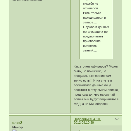
службе нет
офицеров...
Если только
находящиеся в
запасе....
Служба в данных
организациях не
предполагает
присвоение
воинских
званий....
Как это нет офицеров? Может
быть, не воинские, но
специальные звания там
точно есть!!! И на учете в
военкомате данные лица
ссостоят в отдельном списке,
предполагая, что на случай
войны они будут подчиняться
МВД, а не Минобороны.
Поделиться
04-10-
57
олег2
2012 09:10:39
Майор