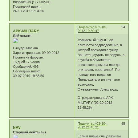
Возраст:
49
[1977-02-01]
Последний визит:
24-10-2013 17:34:36
Поделиться
02-10-
54
APK-MILITARY
2012 19:30:47
Лейтенант
Уважаемый ОМОН, об
элитности подразделения, в
Откуда:
Москва
которой проходил службу
Зарегистрирован
: 09-09-2012
Ваш отец судить не берусь, а
Провел на форуме:
служба в Комитете в
15 дней 17 часов
советские времена всегда
Сообщений:
496
считалась престижной. По
Последний визит:
поводу того видел он
30-07-2019 19:33:50
Председателя или нет, все
возможно.
С уважением, Александр.
Отредактировано APK-
MILITARY (02-10-2012
19:48:29)
Поделиться
03-10-
55
NAV
2012 21:45:21
Старший лейтенант
Если в плане спецсвязи вы