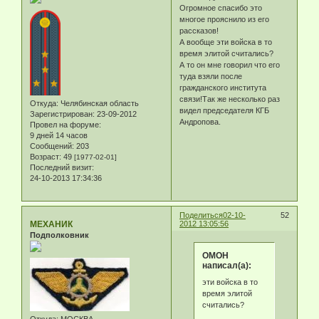
Огромное спасибо это
многое прояснило из его
рассказов!
А вообще эти войска в то
время элитой считались?
А то он мне говорил что его
туда взяли после
гражданского института
связи!Так же несколько раз
Откуда:
Челябинская область
видел председателя КГБ
Зарегистрирован
: 23-09-2012
Андропова.
Провел на форуме:
9 дней 14 часов
Сообщений:
203
Возраст:
49
[1977-02-01]
Последний визит:
24-10-2013 17:34:36
Поделиться
02-10-
52
МЕХАНИК
2012 13:05:56
Подполковник
ОМОН
написал(а):
эти войска в то
время элитой
считались?