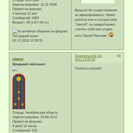
Откуда:
МОСКВА
Зарегистрирован
: 12-11-2009
Провел на форуме:
Вряд ли! Их существование
4 месяца 22 дня
не афишировалось. Может
Сообщений:
4063
конечно они и считали себя
Возраст:
68
[1957-09-21]
"элитой", но каждый может
.:
считать себя кем угодно,
хоть Папой Римским.
Последний визит:
02-12-2018 10:39:33
Поделиться
02-10-
53
ОМОН
2012 13:23:52
Младший лейтенант
Понятно,спасибо!
Откуда:
Челябинская область
Зарегистрирован
: 23-09-2012
Провел на форуме:
9 дней 14 часов
Сообщений:
203