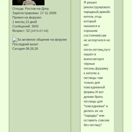
Я решил
реконструировать
Откуда:
Ростов-на-Дону
парадный,армейский
Зарегистрирован
: 17-11-2009
китель отца
Провел на форуме:
который
1 месяц 13 дней
оказался в
Сообщений:
3642
хорошем
Возраст:
52
[1974-07-30]
.:
состоянии(сам
не испортился но
Последний визит:
нет
Сегодня 08:26:28
погон,петлиц,пуговиц,)
нашёл в
военсовторге
чёрные
погоны,фуражку
к кителю а
петлицы там
только для
повседневной
формы.И вот
думаю брать
петлицы для
"повседневки" и
делать их на
"парадку" или
оставить совсем
без петлиц?