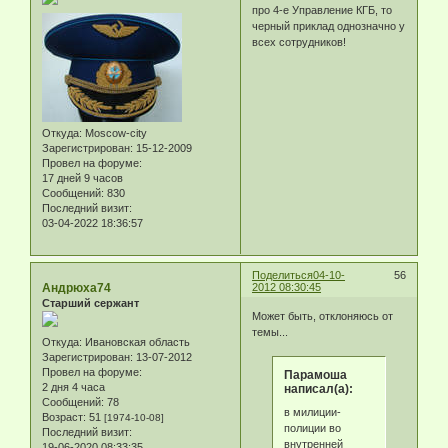
про 4-е Управление КГБ, то
черный приклад однозначно у
всех сотрудников!
Откуда:
Moscow-city
Зарегистрирован
: 15-12-2009
Провел на форуме:
17 дней 9 часов
Сообщений:
830
Последний визит:
03-04-2022 18:36:57
Поделиться
04-10-
56
Андрюха74
2012 08:30:45
Старший сержант
Может быть, отклоняюсь от
темы...
Откуда:
Ивановская область
Зарегистрирован
: 13-07-2012
Провел на форуме:
Парамоша
2 дня 4 часа
написал(а):
Сообщений:
78
в милиции-
Возраст:
51
[1974-10-08]
полиции во
Последний визит:
внутренней
19-06-2020 08:33:35