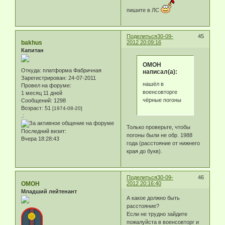
пишите в ЛС
Поделиться
30-09-
45
bakhus
2012 20:09:16
Капитан
ОМОН
Откуда:
платформа Фабричная
написал(а):
Зарегистрирован
: 24-07-2011
нашёл в
Провел на форуме:
военсовторге
1 месяц 11 дней
чёрные погоны
Сообщений:
1298
Возраст:
51
[1974-08-20]
.:
Только проверьте, чтобы
Последний визит:
погоны были не обр. 1988
Вчера 18:28:43
года (расстояние от нижнего
края до букв).
Поделиться
30-09-
46
ОМОН
2012 20:16:40
Младший лейтенант
А какое должно быть
расстояние?
Если не трудно зайдите
пожалуйста в военсовторг и