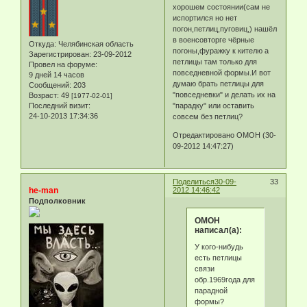
хорошем состоянии(сам не
испортился но нет
погон,петлиц,пуговиц,) нашёл
в военсовторге чёрные
Откуда:
Челябинская область
погоны,фуражку к кителю а
Зарегистрирован
: 23-09-2012
петлицы там только для
Провел на форуме:
повседневной формы.И вот
9 дней 14 часов
думаю брать петлицы для
Сообщений:
203
"повседневки" и делать их на
Возраст:
49
[1977-02-01]
Последний визит:
"парадку" или оставить
24-10-2013 17:34:36
совсем без петлиц?
Отредактировано ОМОН (30-
09-2012 14:47:27)
Поделиться
30-09-
33
he-man
2012 14:46:42
Подполковник
ОМОН
написал(а):
У кого-нибудь
есть петлицы
связи
обр.1969года для
парадной
формы?