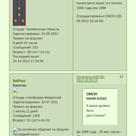
посмотрите какие это погоны
1969 года или 1988
Отредактировано ОМОН (30-
09-2012 20:18:49)
Откуда:
Челябинская область
Зарегистрирован
: 23-09-2012
Провел на форуме:
9 дней 14 часов
Сообщений:
203
Возраст:
49
[1977-02-01]
Последний визит:
24-10-2013 17:34:36
Поделиться
30-09-
47
bakhus
2012 20:20:13
Капитан
ОМОН
Откуда:
платформа Фабричная
написал(а):
Зарегистрирован
: 24-07-2011
А какое должно
Провел на форуме:
быть
1 месяц 11 дней
расстояние?
Сообщений:
1298
Возраст:
51
[1974-08-20]
.:
До 1988 года - 25 мм, после -
Последний визит: