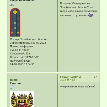
Младший лейтенант
В городе Южноуральске
Челябинской области.У нас
город маленький с покупкой в
магазинах трудновато
Откуда:
Челябинская область
Зарегистрирован
: 23-09-2012
Провел на форуме:
9 дней 14 часов
Сообщений:
203
Возраст:
49
[1977-02-01]
Последний визит:
24-10-2013 17:34:36
Поделиться
30-09-
37
nsms
2012 15:42:57
Капитан
о нарукавном знаке забыли?