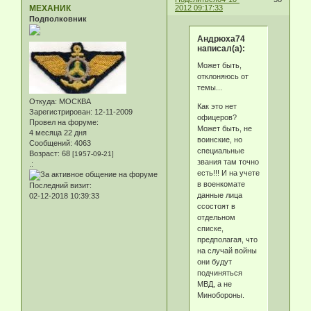
МЕХАНИК
2012 09:17:33
Подполковник
Андрюха74
написал(а):
Может быть,
отклоняюсь от
темы...
Откуда:
МОСКВА
Как это нет
Зарегистрирован
: 12-11-2009
офицеров?
Провел на форуме:
Может быть, не
4 месяца 22 дня
воинские, но
Сообщений:
4063
специальные
Возраст:
68
[1957-09-21]
звания там точно
.:
есть!!! И на учете
в военкомате
Последний визит:
данные лица
02-12-2018 10:39:33
ссостоят в
отдельном
списке,
предполагая, что
на случай войны
они будут
подчиняться
МВД, а не
Минобороны.