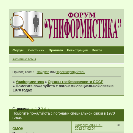
Форум
Участники
Правила
Регистрация
Войти
Активные темы
Привет, Гость!
Войдите
или
зарегистрируйтесь
.
»
Униформистика
»
Органы госбезопасности СССР
»
Помогите пожалуйста с погонами специальной связи в
1970 годах
Страница:
«
1
2
3
4
»
Помогите пожалуйста с погонами специальной связи в 1970
годах
Поделиться
30-09-
31
ОМОН
2012 14:02:04