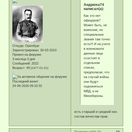
Андрюха74
написал(а):
Как это нет
офицеров?
Может быть, не
воинские, но
специальные
звания там точно
есть!!! И на учете
Откуда:
Оренбург
в военкомате
Зарегистрирован
: 30-03-2010
данные лица
Провел на форуме:
ссостоят в
3 месяца 3 дня
отдельном
Сообщений:
2022
списке,
Возраст:
49
[1977-01-01]
предполагая, что
.:
на случай войны
Последний визит:
они будут
24-06-2026 09:10:32
подчиняться
МВД, а не
Минобороны.
есть старший и средний нач.
состав.вячеслав прав.
Поделиться
04-10-
58