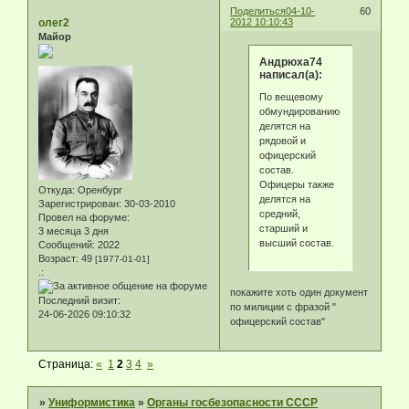
Поделиться
04-10-
60
олег2
2012 10:10:43
Майор
Андрюха74
написал(а):
По вещевому
обмундированию
делятся на
рядовой и
офицерский
состав.
Офицеры также
Откуда:
Оренбург
делятся на
Зарегистрирован
: 30-03-2010
средний,
Провел на форуме:
старший и
3 месяца 3 дня
высший состав.
Сообщений:
2022
Возраст:
49
[1977-01-01]
.:
покажите хоть один документ
Последний визит:
по милиции с фразой "
24-06-2026 09:10:32
офицерский состав"
Страница:
«
1
2
3
4
»
»
Униформистика
»
Органы госбезопасности СССР