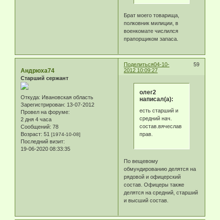
Брат моего товарища,
полковник милиции, в
военкомате числился
прапорщиком запаса.
Поделиться
04-10-
59
Андрюха74
2012 10:09:27
Старший сержант
олег2
Откуда:
Ивановская область
написал(а):
Зарегистрирован
: 13-07-2012
есть старший и
Провел на форуме:
средний нач.
2 дня 4 часа
состав.вячеслав
Сообщений:
78
прав.
Возраст:
51
[1974-10-08]
Последний визит:
19-06-2020 08:33:35
По вещевому
обмундированию делятся на
рядовой и офицерский
состав. Офицеры также
делятся на средний, старший
и высший состав.