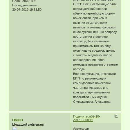
Сообщений:
496
СССР. Военнослужащие этих
Последний визит:
подразделений носили
30-07-2019 19:33:50
обычную армейскую форму
войск связи, при чем в
отличии от артиллерии
петлицы и околыш фуражки
были суконными. По вопросу
поступления в военное
училище, без экзаменов
принимались только лица,
окончившие среднюю школу
с золотой медалью, после
собеседования, либо
имеющие правительственные
награды.
Военнослужащие, отличники
БПП по рекомендации
командования войсковой
части принимались вне
конкурса, при получении
положительных оценок.
С уважением, Александр.
Поделиться
02-10-
51
ОМОН
2012 12:58:16
Младший лейтенант
Александр