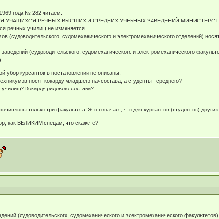
69 года № 282 читаем:
Я УЧАЩИХСЯ РЕЧНЫХ ВЫСШИХ И СРЕДНИХ УЧЕБНЫХ ЗАВЕДЕНИЙ МИНИСТЕРСТ
я речных училищ не изменяется.
в (судоводительского, судомеханического и электромеханического отделений) нося
аведений (судоводительского, судомеханического и электромеханического факульте
)
 убор курсантов в постановлении не описаны.
ехникумов носят кокарду младшего начсостава, а студенты - среднего?
 училищ? Кокарду рядового состава?
ечислены только три факультета! Это означает, что для курсантов (студентов) други
тор, как ВЕЛИКИМ спецам, что скажете?
дений (судоводительского, судомеханического и электромеханического факультетов)