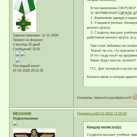
В постановлении СМ РСФСР 19
IV. ФОРМЕННАЯ ОДЕЖДА ДЛ
1. Форменная одежда учащихс
2. Учащиеся речных техникумо
речного флота.
3. Студенты высших учебных з
Зарегистрирован
: 12-11-2009
работников речного флота. (к.ц.
Провел на форуме:
2 месяца 20 дней
При этом эмблемы на головной
Сообщений:
5215
Значит ли это, что курсанты т
.:
И что тогда носят на фуражке
Какие будут мысли, коллеги?
Последний визит:
П.С. Для техникум и вузов пер
01-02-2025 20:11:35
Коллеги admin и генерал-дирек
Генералы, помогите разобраться!!!
МЕХАНИК
Поделиться
03-12-2010 12:26:33
Подполковник
Кондор написал(а):
Студенты высших учебных заве