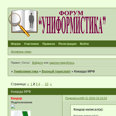
Форум
Участники
Правила
Регистрация
Войти
Активные темы
Привет, Гость!
Войдите
или
зарегистрируйтесь
.
»
Униформистика
»
Водный транспорт
»
Кокарда МРФ
Страница:
«
1
2
3
4
…
10
»
Кокарда МРФ
Кондор
Поделиться
30-11-2010 15:15:03
Подполковник
Кондор написал(а):
Кондор написал(а):