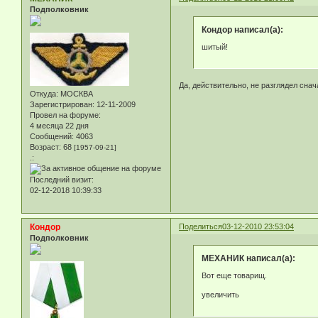
Подполковник
Кондор написал(а):
шитый!
Да, действительно, не разглядел сна
Откуда:
МОСКВА
Зарегистрирован
: 12-11-2009
Провел на форуме:
4 месяца 22 дня
Сообщений:
4063
Возраст:
68
[1957-09-21]
.:
Последний визит:
02-12-2018 10:39:33
Кондор
Поделиться
03-12-2010 23:53:04
Подполковник
МЕХАНИК написал(а):
Вот еще товарищ.
увеличить