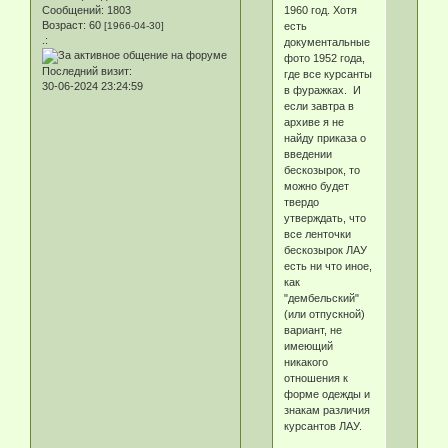
1960 год. Хотя
Сообщений:
1803
Возраст:
60
есть
[1966-04-30]
.:
документальные
фото 1952 года,
Последний визит:
где все курсанты
30-06-2024 23:24:59
в фуражках. И
если завтра в
архиве я не
найду приказа о
введении
бескозырок, то
можно будет
твердо
утверждать, что
все ленточки
бескозырок ЛАУ
есть ни что иное,
как
"дембельский"
(или отпускной)
вариант, не
имеющий
никакого
отношения к
форме одежды и
знакам различия
курсантов ЛАУ.