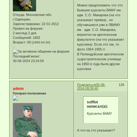
Можно предположить что это
Бывшие курсанты ВАМУ им.
Откуда:
Московская обл.
адм. С.О. Макарова (на что
г.Одинцово
указывает пряжка) , но
Зарегистрирован
: 22-01-2012
обучавшиеся уже в ЛВИМУ
Провел на форуме:
им. адм. С.О. Макарова,
2 месяца 2 дня
вероятно на арктическом
Сообщений:
1803
факультете (на что указывает
Возраст:
60
[1966-04-30]
курсовка). Если это так, то
.:
фото 1954-1955 гг.
В Пелендуйском арктическом
Последний визит:
судостроительном училище
30-06-2024 23:24:59
на 1950-е года были другие
курсовки
Поделиться
05-08-
128
admin
2016 09:30:40
Генерал-полковник
sofflot
написал(а):
Курсанты ВАМУ
А что на это указывает?