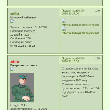
Поделиться
10-08-
149
sofflot
2016 20:27:00
Младший лейтенант
Зарегистрирован
: 16-12-2009
Провел на форуме:
10 дней 3 часа
Сообщений:
286
Последний визит:
04-03-2025 17:35:23
Поделиться
10-08-
150
admin
2016 21:18:54
Генерал-полковник
Спасибо коллеге sofflot. Могу
только подтвердить, что
бескозырки в ВАМУ были
введены в 1951 году.
Соответственно лента
существовала с 1951 по 1954
год. Других лент в ВАМУ не
было.
Откуда:
СПБ
Зарегистрирован
: 10-11-2009