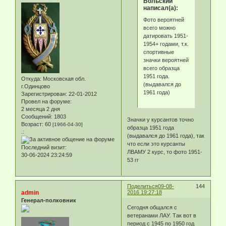
Вольский
написал(а):
Фото вероятней
всего можно
датировать 1951-
1954+ годами, т.к.
спортивные
значки вероятней
всего образца
1951 года.
Откуда:
Московская обл.
(выдавался до
г.Одинцово
1961 года)
Зарегистрирован
: 22-01-2012
Провел на форуме:
2 месяца 2 дня
Сообщений:
1803
Значки у курсантов точно
Возраст:
60
[1966-04-30]
образца 1951 года
.:
(выдавался до 1961 года), так
что если это курсанты
Последний визит:
ЛВАМУ 2 курс, то фото 1951-
30-06-2024 23:24:59
53 гг
Поделиться
09-08-
144
admin
2016 19:27:18
Генерал-полковник
Сегодня общался с
ветеранами ЛАУ. Так вот в
период с 1945 по 1950 год