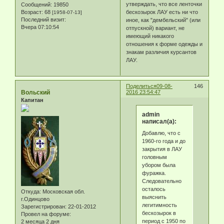
утверждать, что все ленточки
Сообщений:
19850
Возраст:
68
бескозырок ЛАУ есть ни что
[1958-07-13]
Последний визит:
иное, как "дембельский" (или
Вчера 07:10:54
отпускной) вариант, не
имеющий никакого
отношения к форме одежды и
знакам различия курсантов
ЛАУ.
Поделиться
09-08-
146
Вольский
2016 23:54:47
Капитан
admin
написал(а):
Добавлю, что с
1960-го года и до
закрытия в ЛАУ
головным
убором была
фуражка.
Следовательно
осталось
Откуда:
Московская обл.
выяснить
г.Одинцово
легитимность
Зарегистрирован
: 22-01-2012
бескозырок в
Провел на форуме:
период с 1950 по
2 месяца 2 дня