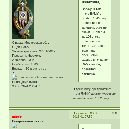
написал(а):
Засада в том,
что в ВАМУ с
ноября 1945 года
совершенно
другие курсовые
знаки... Причем
до 1951 года
совершенно
Откуда:
Московская обл.
точно. Осталось
г.Одинцово
еще пару
Зарегистрирован
: 22-01-2012
посещений
Провел на форуме:
архива и тогда по
2 месяца 2 дня
ВАМУ вообще
Сообщений:
1803
Возраст:
60
сложится
[1966-04-30]
.:
картинка.
Последний визит:
30-06-2024 23:24:59
Я даже могу предположить,
что в ЛАМУ, другие курсовые
знаки были и в 1952 году.
Поделиться
06-08-
136
admin
2016 01:07:59
Генерал-полковник