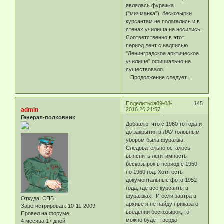
являлась фуражка
("мичманка"), бескозырки
курсантам не полагались и в
стенах училища не носились.
Соответственно в этот
период лент с надписью
"Ленинградское арктическое
училище" официально не
существовало.
Продолжение следует...
Поделиться
09-08-
145
admin
2016 20:21:57
Генерал-полковник
Добавлю, что с 1960-го года и
до закрытия в ЛАУ головным
убором была фуражка.
Следовательно осталось
выяснить легитимность
бескозырок в период с 1950
по 1960 год. Хотя есть
документальные фото 1952
года, где все курсанты в
фуражках. И если завтра в
Откуда:
СПБ
архиве я не найду приказа о
Зарегистрирован
: 10-11-2009
введении бескозырок, то
Провел на форуме:
можно будет твердо
4 месяца 17 дней