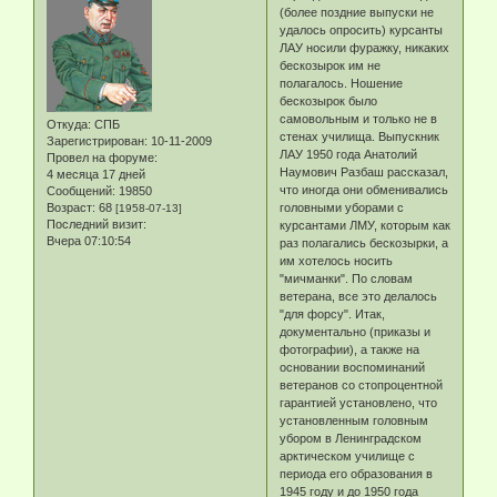
(более поздние выпуски не
удалось опросить) курсанты
ЛАУ носили фуражку, никаких
бескозырок им не
полагалось. Ношение
бескозырок было
самовольным и только не в
Откуда:
СПБ
стенах училища. Выпускник
Зарегистрирован
: 10-11-2009
ЛАУ 1950 года Анатолий
Провел на форуме:
Наумович Разбаш рассказал,
4 месяца 17 дней
что иногда они обменивались
Сообщений:
19850
Возраст:
68
головными уборами с
[1958-07-13]
Последний визит:
курсантами ЛМУ, которым как
Вчера 07:10:54
раз полагались бескозырки, а
им хотелось носить
"мичманки". По словам
ветерана, все это делалось
"для форсу". Итак,
документально (приказы и
фотографии), а также на
основании воспоминаний
ветеранов со стопроцентной
гарантией установлено, что
установленным головным
убором в Ленинградском
арктическом училище с
периода его образования в
1945 году и до 1950 года