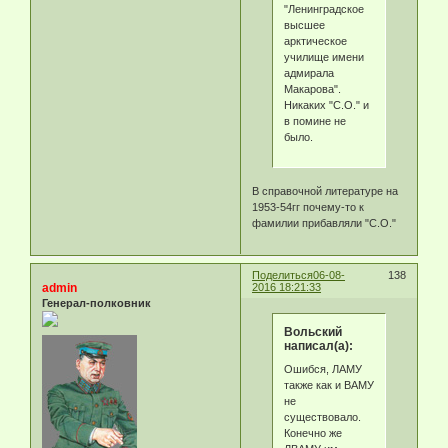
"Ленинградское
высшее
арктическое
училище имени
адмирала
Макарова".
Никаких "С.О." и
в помине не
было.
В справочной литературе на
1953-54гг почему-то к
фамилии прибавляли "С.О."
Поделиться
06-08-
138
admin
2016 18:21:33
Генерал-полковник
Вольский
написал(а):
Ошибся, ЛАМУ
также как и ВАМУ
не
существовало.
Конечно же