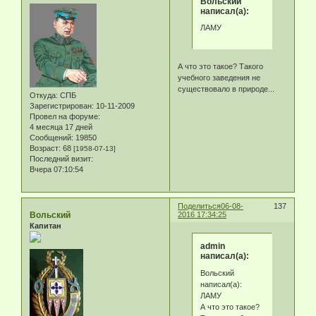
Вольский
написал(а):
ЛАМУ
А что это такое? Такого
учебного заведения не
существовало в природе...
Откуда:
СПБ
Зарегистрирован
: 10-11-2009
Провел на форуме:
4 месяца 17 дней
Сообщений:
19850
Возраст:
68
[1958-07-13]
Последний визит:
Вчера 07:10:54
Поделиться
06-08-
137
Вольский
2016 17:34:25
Капитан
admin
написал(а):
Вольский
написал(а):
ЛАМУ
А что это такое?