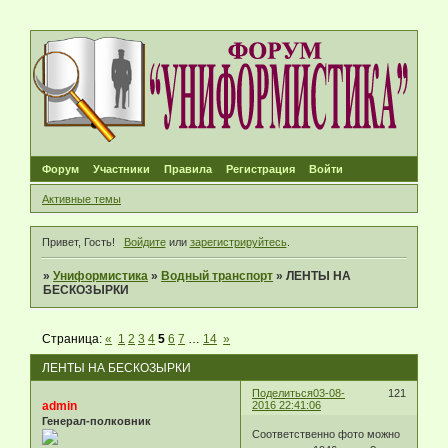
Форум
Участники
Правила
Регистрация
Войти
Активные темы
Привет, Гость!
Войдите
или
зарегистрируйтесь
.
»
Униформистика
»
Водный транспорт
»
ЛЕНТЫ НА
БЕСКОЗЫРКИ
Страница:
«
1
2
3
4
5
6
7
…
14
»
ЛЕНТЫ НА БЕСКОЗЫРКИ
Поделиться
03-08-
121
admin
2016 22:41:06
Генерал-полковник
Соответственно фото можно