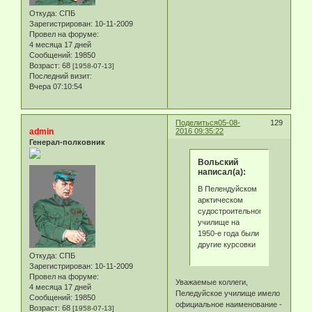
Откуда:
СПБ
Зарегистрирован
: 10-11-2009
Провел на форуме:
4 месяца 17 дней
Сообщений:
19850
Возраст:
68
[1958-07-13]
Последний визит:
Вчера 07:10:54
Поделиться
05-08-
129
admin
2016 09:35:22
Генерал-полковник
Вольский
написал(а):
В Пелендуйском
арктическом
судостроительном
училище на
1950-е года были
другие курсовки
Откуда:
СПБ
Зарегистрирован
: 10-11-2009
Провел на форуме:
Уважаемые коллеги,
4 месяца 17 дней
Пеледуйское училище имело
Сообщений:
19850
официальное наименование -
Возраст:
68
[1958-07-13]