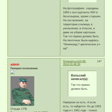
На фотографиях середины
1950-х все курсанты ЛАУ в
бескозырках, кроме старшин.
На построениях, на
территории училища, в
увольнении, в отпуске, и
даже на уборке картошки.
Так что приказ должен быть.
На ленточках была надпись
"Ленинград.? арктическое уч-
ще".
Поделиться
10-08-
147
admin
2016 01:46:30
Генерал-полковник
Вольский
написал(а):
Так что приказ
должен быть.
Наверное он есть. А если
есть, то найдется. Но до 1953
Откуда:
СПБ
года и с 1961 года - только