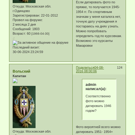
Если датировать фото по
Откуда:
Московская обл.
пряжке, то получается 1945-
г.Одинцово
1954 гг. По спортивным
Зарегистрирован
: 22-01-2012
значкам у меня каталога нет,
Провел на форуме:
точную дату учреждения я
2 месяца 2 дня
постараюсь на днях узнать.
Сообщений:
1803
Можно попробовать
Возраст:
60
[1966-04-30]
определить год по курсовкам.
.:
Возможно это курсанты
Макаровки
Последний визит:
30-06-2024 23:24:59
Поделиться
04-08-
124
Вольский
2016 08:00:06
Капитан
admin
написал(а):
Соответственно
фото можно
датировать 1946
годом?
Фото вероятней всего можно
Откуда:
Московская обл.
датировать 1951- 1954+