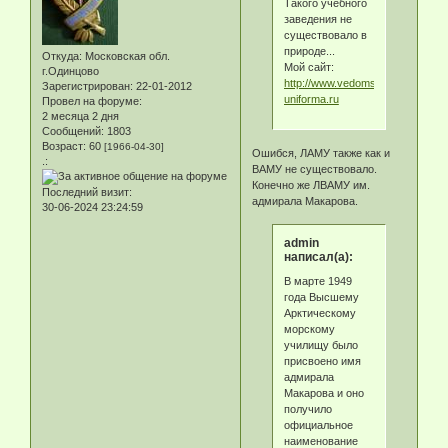
Такого учебного
заведения не
существовало в
природе...
Откуда:
Московская обл.
Мой сайт:
г.Одинцово
http://www.vedomstva-
Зарегистрирован
: 22-01-2012
uniforma.ru
Провел на форуме:
2 месяца 2 дня
Сообщений:
1803
Возраст:
60
[1966-04-30]
Ошибся, ЛАМУ также как и
.:
ВАМУ не существовало.
Конечно же ЛВАМУ им.
Последний визит:
адмирала Макарова.
30-06-2024 23:24:59
admin
написал(а):
В марте 1949
года Высшему
Арктическому
морскому
училищу было
присвоено имя
адмирала
Макарова и оно
получило
официальное
наименование