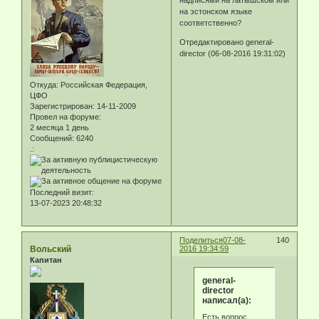
надписями на латышском или
на эстонском языке
соответственно?
Отредактировано general-
director (06-08-2016 19:31:02)
Откуда:
Российская Федерация,
ЦФО
Зарегистрирован
: 14-11-2009
Провел на форуме:
2 месяца 1 день
Сообщений:
6240
.:
Последний визит:
13-07-2023 20:48:32
Поделиться
07-08-
140
Вольский
2016 19:34:59
Капитан
general-
director
написал(а):
Есть вопрос,