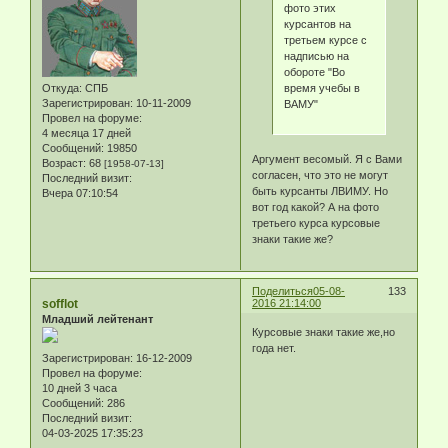
фото этих
курсантов на
третьем курсе с
надписью на
обороте "Во
время учебы в
Откуда:
СПБ
Зарегистрирован
: 10-11-2009
ВАМУ"
Провел на форуме:
4 месяца 17 дней
Сообщений:
19850
Аргумент весомый. Я с Вами
Возраст:
68
[1958-07-13]
согласен, что это не могут
Последний визит:
быть курсанты ЛВИМУ. Но
Вчера 07:10:54
вот год какой? А на фото
третьего курса курсовые
знаки такие же?
Поделиться
05-08-
133
sofflot
2016 21:14:00
Младший лейтенант
Курсовые знаки такие же,но
года нет.
Зарегистрирован
: 16-12-2009
Провел на форуме:
10 дней 3 часа
Сообщений:
286
Последний визит:
04-03-2025 17:35:23