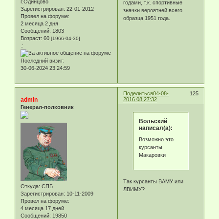
г.Одинцово
годами, т.к. спортивные
Зарегистрирован
: 22-01-2012
значки вероятней всего
Провел на форуме:
образца 1951 года.
2 месяца 2 дня
Сообщений:
1803
Возраст:
60
[1966-04-30]
.:
Последний визит:
30-06-2024 23:24:59
Поделиться
04-08-
125
admin
2016 08:27:32
Генерал-полковник
Вольский
написал(а):
Возможно это
курсанты
Макаровки
Так курсанты ВАМУ или
Откуда:
СПБ
ЛВИМУ?
Зарегистрирован
: 10-11-2009
Провел на форуме:
4 месяца 17 дней
Сообщений:
19850