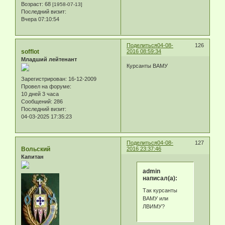
Возраст:
68
[1958-07-13]
Последний визит:
Вчера 07:10:54
Поделиться
04-08-
126
sofflot
2016 08:59:34
Младший лейтенант
Курсанты ВАМУ
Зарегистрирован
: 16-12-2009
Провел на форуме:
10 дней 3 часа
Сообщений:
286
Последний визит:
04-03-2025 17:35:23
Поделиться
04-08-
127
Вольский
2016 23:37:46
Капитан
admin
написал(а):
Так курсанты
ВАМУ или
ЛВИМУ?