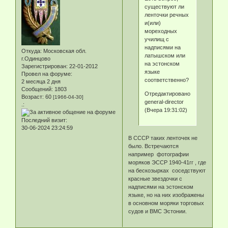
существуют ли
ленточки речных
и(или)
мореходных
училищ с
надписями на
Откуда:
Московская обл.
латышском или
г.Одинцово
на эстонском
Зарегистрирован
: 22-01-2012
языке
Провел на форуме:
соответственно?
2 месяца 2 дня
Сообщений:
1803
Отредактировано
Возраст:
60
[1966-04-30]
general-director
.:
(Вчера 19:31:02)
Последний визит:
30-06-2024 23:24:59
В СССР таких ленточек не
было. Встречаются
например фотографии
моряков ЭССР 1940-41гг , где
на бескозырках соседствуют
красные звездочки с
надписями на эстонском
языке, но на них изображены
в основном моряки торговых
судов и ВМС Эстонии.