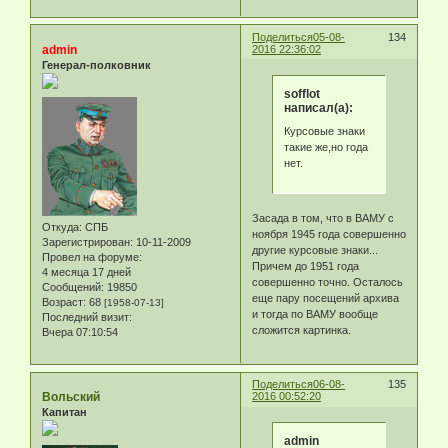
Поделиться
05-08-
134
admin
2016 22:36:02
Генерал-полковник
sofflot
написал(а):
Курсовые знаки
такие же,но года
нет.
Засада в том, что в ВАМУ с
Откуда:
СПБ
ноября 1945 года совершенно
Зарегистрирован
: 10-11-2009
другие курсовые знаки...
Провел на форуме:
Причем до 1951 года
4 месяца 17 дней
совершенно точно. Осталось
Сообщений:
19850
еще пару посещений архива
Возраст:
68
[1958-07-13]
и тогда по ВАМУ вообще
Последний визит:
сложится картинка.
Вчера 07:10:54
Поделиться
06-08-
135
Вольский
2016 00:52:20
Капитан
admin