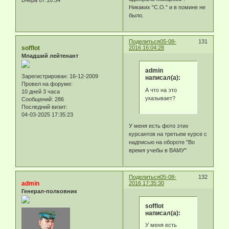
Вчера 07:10:54
Никаких "С.О." и в помине не
было.
Поделиться
05-08-
131
sofflot
2016 16:04:28
Младший лейтенант
admin
Зарегистрирован
: 16-12-2009
написал(а):
Провел на форуме:
А что на это
10 дней 3 часа
указывает?
Сообщений:
286
Последний визит:
04-03-2025 17:35:23
У меня есть фото этих
курсантов на третьем курсе с
надписью на обороте "Во
время учебы в ВАМУ"
Поделиться
05-08-
132
admin
2016 17:35:30
Генерал-полковник
sofflot
написал(а):
У меня есть