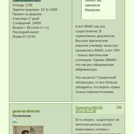
ЛВАМУ им.
адмирала
Откуда:
СПБ
Зарегистрирован
: 10-11-2009
Макарова.
Провел на форуме:
4 месяца 17 дней
Сообщений:
19850
А вот ВАМУ как раз
Возраст:
68
[1958-07-13]
существовало. В
Последний визит:
нормативных документах
Вчера 07:10:54
Высшее Арктическое
морское училище зачастую
называлось ВАМУ, а вот ЛАУ
- только Арктическим
училищем. Однако ЛВАМУ -
это как раз официальная
аббревиатура.
Что касается "справочной"
литературы, то все больше
убеждаюсь что верить нужно
только первоисточникам.
Поделиться
06-08-
139
general-director
2016 19:27:48
Полковник
Есть вопрос, существуют ли
ленточки речных и(или)
мореходных училищ с