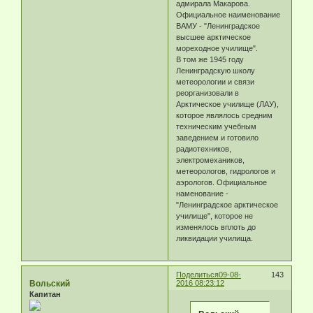
адмирала Макарова.
Официальное наименование
ВАМУ - "Ленинградское
высшее арктическое
мореходное училище".
В том же 1945 году
Ленинградскую школу
метеорологии и связи
реорганизовали в
Арктическое училище (ЛАУ),
которое являлось средним
техническим учебным
заведением и готовило
радиотехников,
электромехаников,
метеорологов, гидрологов и
аэрологов. Официальное
наменование -
"Ленинградское арктическое
училище", которое не
изменялось вплоть до
ликвидации училища.
Поделиться
09-08-
143
Вольский
2016 08:23:12
Капитан