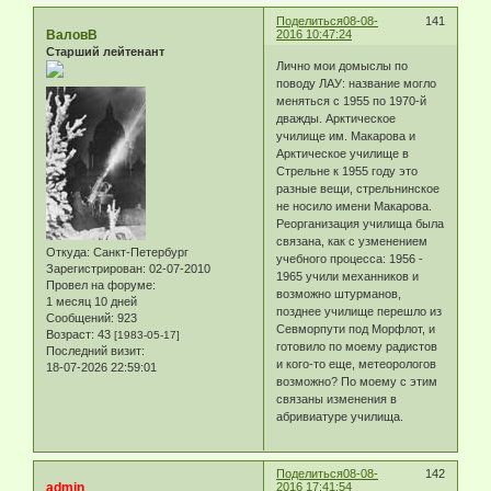
Поделиться
08-08-
141
ВаловВ
2016 10:47:24
Старший лейтенант
Лично мои домыслы по
поводу ЛАУ: название могло
меняться с 1955 по 1970-й
дважды. Арктическое
училище им. Макарова и
Арктическое училище в
Стрельне к 1955 году это
разные вещи, стрельнинское
не носило имени Макарова.
Реорганизация училища была
связана, как с узменением
Откуда:
Санкт-Петербург
учебного процесса: 1956 -
Зарегистрирован
: 02-07-2010
1965 учили механников и
Провел на форуме:
возможно штурманов,
1 месяц 10 дней
позднее училище перешло из
Сообщений:
923
Севморпути под Морфлот, и
Возраст:
43
[1983-05-17]
готовило по моему радистов
Последний визит:
и кого-то еще, метеорологов
18-07-2026 22:59:01
возможно? По моему с этим
связаны изменения в
абривиатуре училища.
Поделиться
08-08-
142
admin
2016 17:41:54