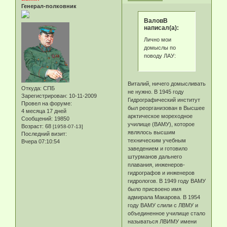
Генерал-полковник
ВаловВ
написал(а):
Лично мои
домыслы по
поводу ЛАУ:
Виталий, ничего домысливать
Откуда:
СПБ
не нужно. В 1945 году
Зарегистрирован
: 10-11-2009
Гидрографический институт
Провел на форуме:
был реорганизован в Высшее
4 месяца 17 дней
арктическое мореходное
Сообщений:
19850
училище (ВАМУ), которое
Возраст:
68
[1958-07-13]
являлось высшим
Последний визит:
техническим учебным
Вчера 07:10:54
заведением и готовило
штурманов дальнего
плавания, инженеров-
гидрографов и инженеров
гидрологов. В 1949 году ВАМУ
было присвоено имя
адмирала Макарова. В 1954
году ВАМУ слили с ЛВМУ и
объединенное училище стало
называться ЛВИМУ имени