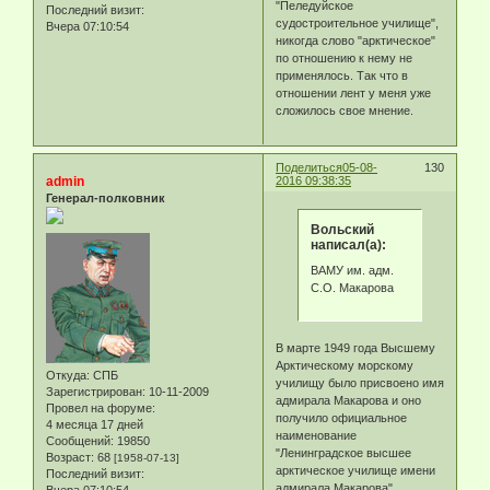
"Пеледуйское
Последний визит:
судостроительное училище",
Вчера 07:10:54
никогда слово "арктическое"
по отношению к нему не
применялось. Так что в
отношении лент у меня уже
сложилось свое мнение.
Поделиться
05-08-
130
admin
2016 09:38:35
Генерал-полковник
Вольский
написал(а):
ВАМУ им. адм.
С.О. Макарова
В марте 1949 года Высшему
Арктическому морскому
Откуда:
СПБ
училищу было присвоено имя
Зарегистрирован
: 10-11-2009
адмирала Макарова и оно
Провел на форуме:
получило официальное
4 месяца 17 дней
наименование
Сообщений:
19850
"Ленинградское высшее
Возраст:
68
[1958-07-13]
арктическое училище имени
Последний визит:
адмирала Макарова".